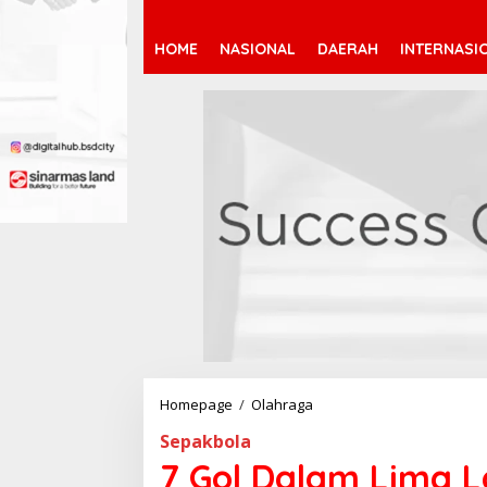
HOME
NASIONAL
DAERAH
INTERNASI
Homepage
/
Olahraga
7
G
Sepakbola
o
l
7 Gol Dalam Lima 
D