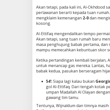
t
Akan tetapi, pada kali ini, Al-Okhdood
u
perlawanan berarti kepada tuan rumah. L
n
mengklaim kemenangan
2-0
dan mengir
g
a
kosong.
n
!
Al-Ettifaq mengendalikan tempo permai
Akan tetapi, sang tuan rumah baru me
masa penghujung babak pertama, dan s
mampu memecahkan kebuntuan skor se
Ketika pertandingan kembali berjalan, 
untuk menancap gas mereka. Lantas, ha
babak kedua, pasukan berseragam hijau
54’:
Siapa lagi kalau bukan
Georgi
gol Al-Ettifaq. Dari tengah kotak
umpan Madallah Al Olayan dengan
gawang tim tamu.
Tentunya, Wijnaldum dan timnya masih be