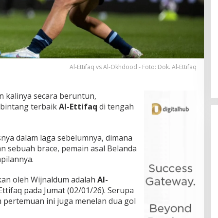
Al-Ettifaq vs Al-Okhdood - Foto: Dok. Al-Ettifaq
 kalinya secara beruntun,
bintang terbaik
Al-Ettifaq
di tengah
snya dalam laga sebelumnya, dimana
 sebuah brace, pemain asal Belanda
pilannya.
ukan oleh Wijnaldum adalah
Al-
tifaq pada Jumat (02/01/26). Serupa
 pertemuan ini juga menelan dua gol