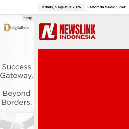
L
e
Kamis, 6 Agustus 2026
Pedoman Media Siber
w
a
tutup
t
i
k
e
k
o
n
t
e
n