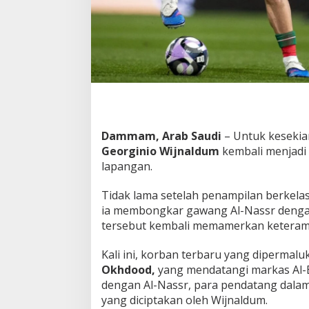
a
M
a
g
i
s
,
A
l
-
Dammam, Arab Saudi
– Untuk kesekian
E
t
Georginio Wijnaldum
kembali menjadi 
t
lapangan.
i
f
Tidak lama setelah penampilan berkela
a
ia membongkar gawang Al-Nassr dengan
q
R
tersebut kembali memamerkan keteram
a
u
Kali ini, korban terbaru yang dipermal
p
Okhdood,
yang mendatangi markas Al-Et
K
dengan Al-Nassr, para pendatang dalam
e
u
yang diciptakan oleh Wijnaldum.
n