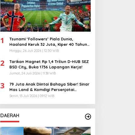
1
Tsunami ‘Followers’ Piala Dunia,
Haaland Keruk 32 Juta, Kiper 40 Tahun
Bikin Geger!
Minggu, 26 Juli 2026 | 12:50 WIB
2
Tarikan Magnet Rp 1,4 Triliun D-HUB SEZ
BSD City, Buka 1736 Lapangan Kerja!
Jumat, 24 Juli 2026 | 11:38 WIB
3
79 Juta Anak Diintai Bahaya Siber! Sinar
Mas Land & Komdigi Persenjatai
Ratusan Guru!
Senin, 13 Juli 2026 | 09:12 WIB
DAERAH