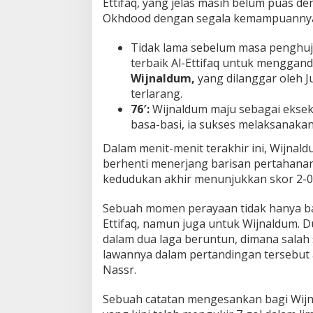
Ettifaq, yang jelas masih belum puas de
Okhdood dengan segala kemampuanny
Tidak lama sebelum masa penghu
terbaik Al-Ettifaq untuk menggan
Wijnaldum,
yang dilanggar oleh J
terlarang.
76′:
Wijnaldum maju sebagai eksekut
basa-basi, ia sukses melaksanaka
Dalam menit-menit terakhir ini, Wijna
berhenti menerjang barisan pertahanan
kedudukan akhir menunjukkan skor 2-0 
Sebuah momen perayaan tidak hanya ba
Ettifaq, namun juga untuk Wijnaldum. D
dalam dua laga beruntun, dimana salah
lawannya dalam pertandingan tersebut 
Nassr.
Sebuah catatan mengesankan bagi Wij