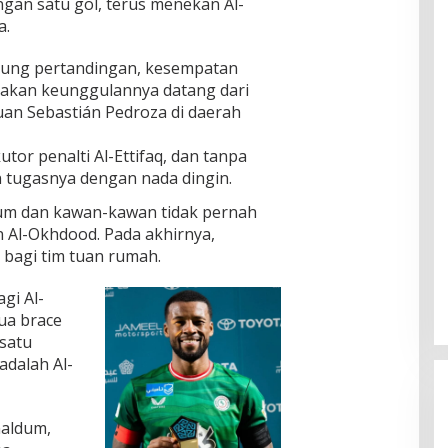
ngan satu gol, terus menekan Al-
a.
jung pertandingan, kesempatan
dakan keunggulannya datang dari
uan Sebastián Pedroza di daerah
or penalti Al-Ettifaq, dan tanpa
n tugasnya dengan nada dingin.
ldum dan kawan-kawan tidak pernah
 Al-Okhdood. Pada akhirnya,
bagi tim tuan rumah.
gi Al-
ua brace
 satu
adalah Al-
naldum,