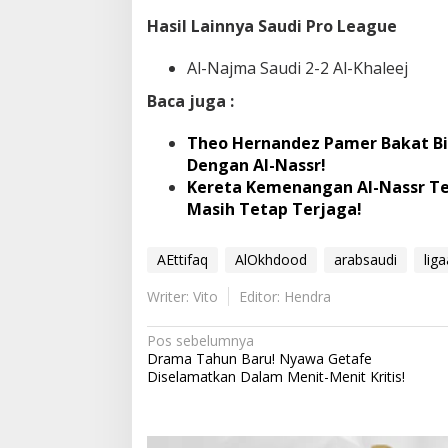
Hasil Lainnya Saudi Pro League
Al-Najma Saudi 2-2 Al-Khaleej
Baca juga :
Theo Hernandez Pamer Bakat Bin
Dengan Al-Nassr!
Kereta Kemenangan Al-Nassr Ter
Masih Tetap Terjaga!
AEttifaq
AlOkhdood
arabsaudi
lig
Writer: Vito
Editor: Hendra
N
Pos sebelumnya
Drama Tahun Baru! Nyawa Getafe
a
Diselamatkan Dalam Menit-Menit Kritis!
v
i