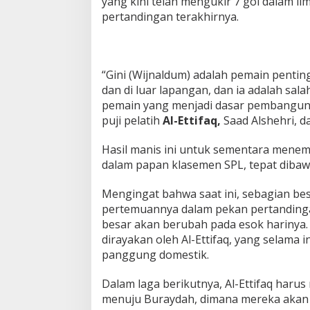
yang kini telah mengukir 7 gol dalam li
pertandingan terakhirnya.
“Gini (Wijnaldum) adalah pemain pentin
dan di luar lapangan, dan ia adalah sala
pemain yang menjadi dasar pembanguna
puji pelatih
Al-Ettifaq,
Saad Alshehri, d
Hasil manis ini untuk sementara menempa
dalam papan klasemen SPL, tepat dibawah
Mengingat bahwa saat ini, sebagian be
pertemuannya dalam pekan pertandingan
besar akan berubah pada esok harinya.
dirayakan oleh Al-Ettifaq, yang selama in
panggung domestik.
Dalam laga berikutnya, Al-Ettifaq haru
menuju Buraydah, dimana mereka akan 