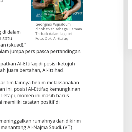
ma
Pendaftaran Istana Dibuka,
Warga Berebut Kuota
Georginio Wijnaldum
Di Daerah, Nasional
|
Rabu, 5 Agustus 2026 |
dinobatkan sebagai Pemain
g di dalam
09:13 WIB
Terbaik dalam laga ini –
h satu
Foto: Dok. Al-Ettifaq
n (skuad),”
alam jumpa pers pasca pertandingan.
tkan Al-Ettifaq di posisi ketujuh
 juara bertahan, Al-Ittihad.
sar tim lainnya belum melaksanakan
 ini, posisi Al-Ettifaq kemungkinan
 Tetapi, momen ini masih harus
i memiliki catatan positif di
s meninggalkan rumahnya dan dikirim
menantang Al-Najma Saudi. (VT)