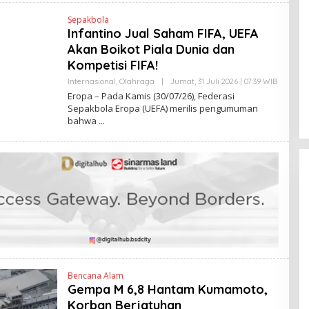
A
N
Sepakbola
T
Infantino Jual Saham FIFA, UEFA
I
N
Akan Boikot Piala Dunia dan
E
W
Kompetisi FIFA!
S
L
Internasional
,
Olahraga
|
Jumat, 31 Juli 2026 | 07:39 WIB
O
I
L
Eropa – Pada Kamis (30/07/26), Federasi
N
E
Sepakbola Eropa (UEFA) merilis pengumuman
K
H
bahwa
R
V
I
T
O
Bencana Alam
Gempa M 6,8 Hantam Kumamoto,
Korban Berjatuhan