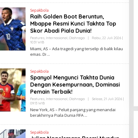
E
N
Sepakbola
D
Raih Golden Boot Beruntun,
R
A
Mbappe Resmi Kunci Takhta Top
N
E
Skor Abadi Piala Dunia!
W
S
Features
,
Internasional
,
Olahraga
|
Rabu, 22 Juli 2026 |
L
10:31 WIB
O
I
L
Miami, AS – Ada tragedi yang terselip di balik kilau
N
E
emas. Di
K
H
H
E
N
Sepakbola
D
Spanyol Mengunci Takhta Dunia
R
A
Dengan Kesempurnaan, Dominasi
N
E
Pemain Terbaik!
W
S
Features
,
Internasional
,
Olahraga
|
Selasa, 21 Juli 2026 |
L
09:13 WIB
O
I
L
New York, AS – Peluit panjang yang menandai
N
E
berakhirnya Piala Dunia FIFA
K
H
H
E
N
Sepakbola
D
R