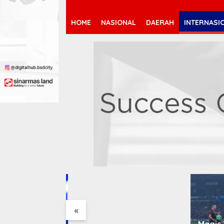
HOME
NASIONAL
DAERAH
INTERNASI
Arsenal Resmi Rekrut
Bruno Guimarães 75 Juta
Pound
«
rsingkir Dini di
Magis 