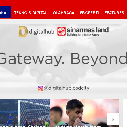
ONAL
TEKNO & DIGITAL
OLAHRAGA
PROPERTI
FEATURES
»
Xabi Alonso, Chelsea
Atletico Madrid Incar
C