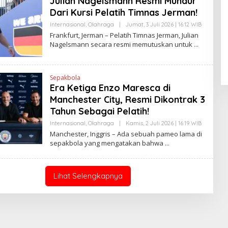
Julian Nagelsmann Resmi Mundur
A
Dari Kursi Pelatih Timnas Jerman!
N
E
Internasional
,
Olahraga
|
Jumat, 3 Juli 2026 | 16:12 WIB
O
Pendaftaran Istana Dibuka,
W
L
Frankfurt, Jerman – Pelatih Timnas Jerman, Julian
S
Warga Berebut Kuota
E
L
Nagelsmann secara resmi memutuskan untuk
H
Di Daerah, Nasional
|
Rabu, 5 Agustus 2026 |
I
H
09:13 WIB
N
E
K
N
D
Sepakbola
R
Era Ketiga Enzo Maresca di
A
N
Manchester City, Resmi Dikontrak 3
E
Tahun Sebagai Pelatih!
W
S
Internasional
,
Olahraga
|
Kamis, 2 Juli 2026 | 16:19 WIB
O
L
L
I
Manchester, Inggris – Ada sebuah pameo lama di
E
N
sepakbola yang mengatakan bahwa
H
K
H
E
N
D
Lihat Selengkapnya
R
A
N
E
W
S
L