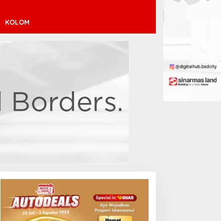
KOLOM
helsea Datangi Jakarta
Sabalenka Tersingkir Dini di