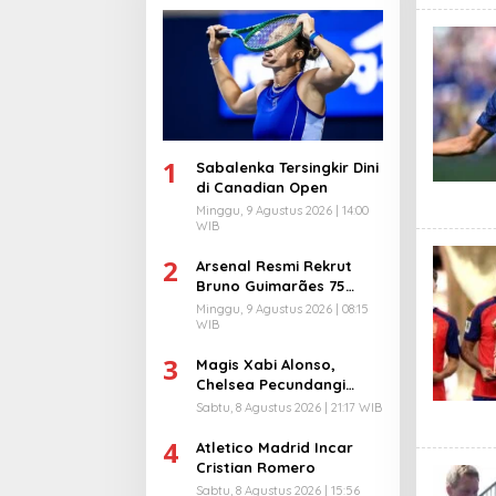
1
Sabalenka Tersingkir Dini
di Canadian Open
Minggu, 9 Agustus 2026 | 14:00
WIB
2
Arsenal Resmi Rekrut
Bruno Guimarães 75
Juta Pound
Minggu, 9 Agustus 2026 | 08:15
WIB
3
Magis Xabi Alonso,
Chelsea Pecundangi
Milan
Sabtu, 8 Agustus 2026 | 21:17 WIB
4
Atletico Madrid Incar
Cristian Romero
Sabtu, 8 Agustus 2026 | 15:56