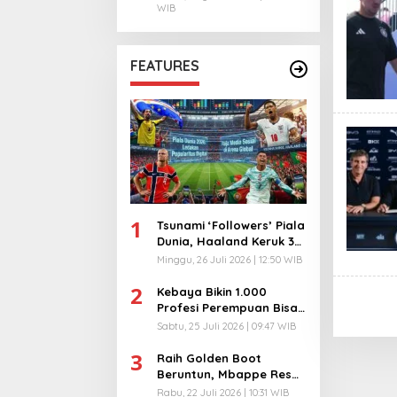
WIB
FEATURES
1
Tsunami ‘Followers’ Piala
Dunia, Haaland Keruk 32
Juta, Kiper 40 Tahun
Minggu, 26 Juli 2026 | 12:50 WIB
Bikin Geger!
2
Kebaya Bikin 1.000
Profesi Perempuan Bisa
Menyatu di Arena
Sabtu, 25 Juli 2026 | 09:47 WIB
Komunikasi Global!
3
Raih Golden Boot
Beruntun, Mbappe Resmi
Kunci Takhta Top Skor
Rabu, 22 Juli 2026 | 10:31 WIB