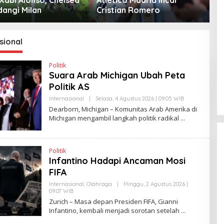
angi Milan
Cristian Romero
D
sional
Politik
Suara Arab Michigan Ubah Peta
Politik AS
Internasional
|
Selasa, 4 Agustus 2026 | 09:05 WIB
O
L
Dearborn, Michigan – Komunitas Arab Amerika di
E
Michigan mengambil langkah politik radikal
H
Y
A
N
T
Politik
I
Infantino Hadapi Ancaman Mosi
N
E
FIFA
W
S
Internasional
,
Olahraga
|
Minggu, 2 Agustus 2026 |
L
09:07 WIB
O
I
L
Zurich – Masa depan Presiden FIFA, Gianni
N
E
Infantino, kembali menjadi sorotan setelah
K
H
Y