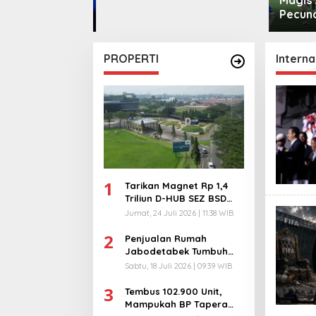
pen
Pecund
PROPERTI
Interna
1
Tarikan Magnet Rp 1,4
Triliun D-HUB SEZ BSD
City, Buka 1736
Jumat, 24 Juli 2026 | 11:38 WIB
Lapangan Kerja!
2
Penjualan Rumah
Jabodetabek Tumbuh
94%! Developer
Sabtu, 18 Juli 2026 | 09:39 WIB
Langsung Lempar Diskon
3
Ekstra
Tembus 102.900 Unit,
Mampukah BP Tapera