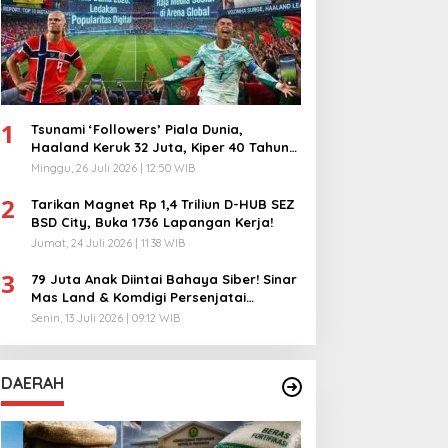
1
Tsunami ‘Followers’ Piala Dunia,
Haaland Keruk 32 Juta, Kiper 40 Tahun
Bikin Geger!
Minggu, 26 Juli 2026 | 12:50 WIB
2
Tarikan Magnet Rp 1,4 Triliun D-HUB SEZ
BSD City, Buka 1736 Lapangan Kerja!
Jumat, 24 Juli 2026 | 11:38 WIB
3
79 Juta Anak Diintai Bahaya Siber! Sinar
Mas Land & Komdigi Persenjatai
Ratusan Guru!
Senin, 13 Juli 2026 | 09:12 WIB
DAERAH