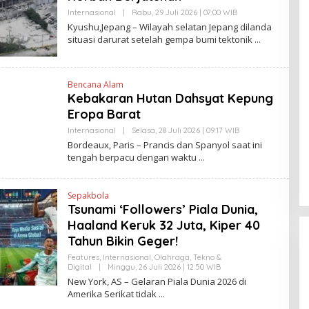
Internasional
|
Rabu, 29 Juli 2026 | 07:00 WIB
O
L
Kyushu,Jepang – Wilayah selatan Jepang dilanda
E
situasi darurat setelah gempa bumi tektonik
H
Y
A
N
T
Bencana Alam
I
Kebakaran Hutan Dahsyat Kepung
N
E
Eropa Barat
W
S
Internasional
|
Selasa, 28 Juli 2026 | 09:17 WIB
O
L
L
Bordeaux, Paris – Prancis dan Spanyol saat ini
I
E
tengah berpacu dengan waktu
N
H
K
Y
A
N
Sepakbola
T
Tsunami ‘Followers’ Piala Dunia,
I
N
Haaland Keruk 32 Juta, Kiper 40
E
W
Tahun Bikin Geger!
S
L
Features
,
Internasional
,
Olahraga
,
Tekno &
I
Digital
|
Minggu, 26 Juli 2026 | 12:50 WIB
O
N
L
New York, AS – Gelaran Piala Dunia 2026 di
K
E
Amerika Serikat tidak
H
H