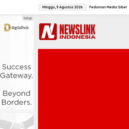
L
e
Minggu, 9 Agustus 2026
Pedoman Media Siber
w
a
tutup
t
i
k
e
k
o
n
t
e
n