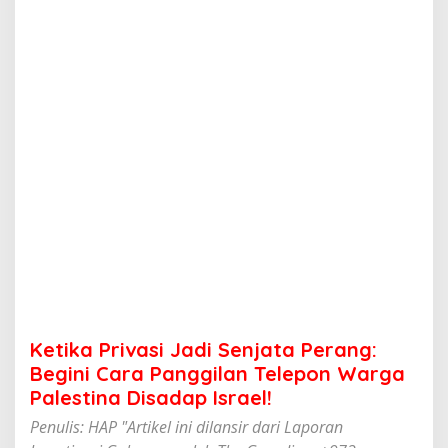
a
s
i
J
a
d
i
S
e
n
j
a
t
a
P
e
r
a
n
Ketika Privasi Jadi Senjata Perang:
g
:
Begini Cara Panggilan Telepon Warga
B
Palestina Disadap Israel!
e
g
Penulis: HAP "Artikel ini dilansir dari Laporan
i