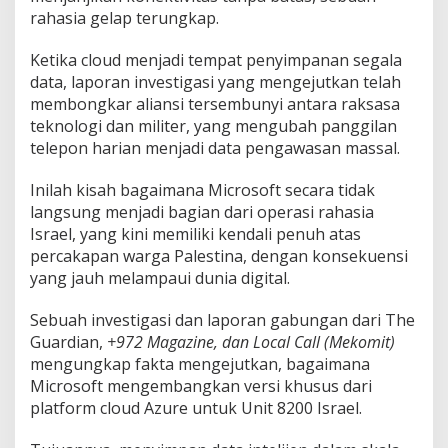
g
rahasia gelap terungkap.
a
P
Ketika cloud menjadi tempat penyimpanan segala
a
data, laporan investigasi yang mengejutkan telah
l
e
membongkar aliansi tersembunyi antara raksasa
s
teknologi dan militer, yang mengubah panggilan
t
telepon harian menjadi data pengawasan massal.
i
n
Inilah kisah bagaimana Microsoft secara tidak
a
D
langsung menjadi bagian dari operasi rahasia
i
Israel, yang kini memiliki kendali penuh atas
s
percakapan warga Palestina, dengan konsekuensi
a
yang jauh melampaui dunia digital.
d
a
p
Sebuah investigasi dan laporan gabungan dari The
I
Guardian,
+972 Magazine, dan Local Call (Mekomit)
s
mengungkap fakta mengejutkan, bagaimana
r
Microsoft mengembangkan versi khusus dari
a
platform cloud Azure untuk Unit 8200 Israel.
e
l
!