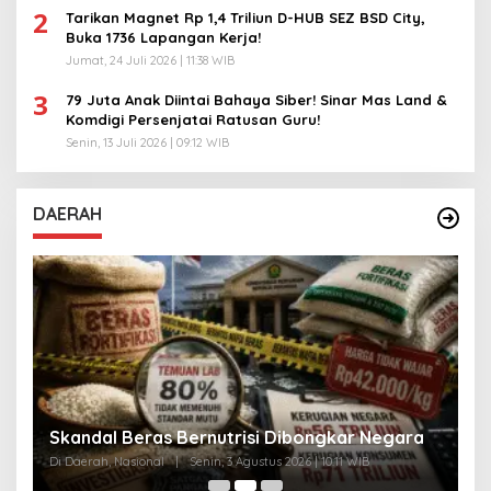
2
Tarikan Magnet Rp 1,4 Triliun D-HUB SEZ BSD City,
Buka 1736 Lapangan Kerja!
Jumat, 24 Juli 2026 | 11:38 WIB
3
79 Juta Anak Diintai Bahaya Siber! Sinar Mas Land &
Komdigi Persenjatai Ratusan Guru!
Senin, 13 Juli 2026 | 09:12 WIB
DAERAH
A
Skandal Beras Bernutrisi Dibongkar Negara
T
Di Daerah, Nasional
|
Senin, 3 Agustus 2026 | 10:11 WIB
Di