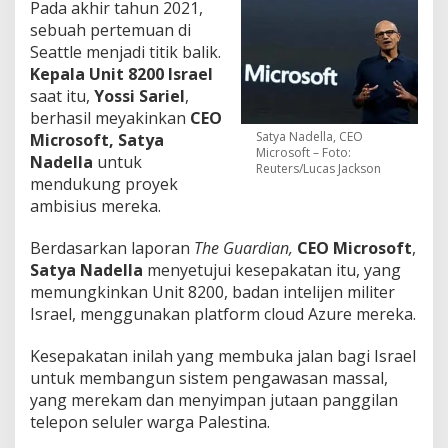
Pada akhir tahun 2021,
sebuah pertemuan di
Seattle menjadi titik balik.
Kepala Unit 8200 Israel
saat itu,
Yossi Sariel
,
berhasil meyakinkan
CEO
Satya Nadella, CEO
Microsoft,
Satya
Microsoft – Foto:
Nadella
untuk
Reuters/Lucas Jackson
mendukung proyek
ambisius mereka.
Berdasarkan laporan
The Guardian,
CEO Microsoft
,
Satya Nadella
menyetujui kesepakatan itu, yang
memungkinkan Unit 8200, badan intelijen militer
Israel, menggunakan platform cloud Azure mereka.
Kesepakatan inilah yang membuka jalan bagi Israel
untuk membangun sistem pengawasan massal,
yang merekam dan menyimpan jutaan panggilan
telepon seluler warga Palestina.