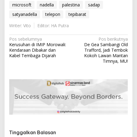
microsoft
nadella
palestina
sadap
satyanadella
telepon
tepibarat
Writer: Vito
Editor: HA Putra
N
Pos sebelumnya
Pos berikutnya
Kerusuhan di IMIP Morowali:
De Gea Sambangi Old
a
Kendaraan Dibakar dan
Trafford, Jadi Tembok
v
Kabel Tembaga Dijarah
Kokoh Lawan Mantan
Timnya, MU!
i
g
a
s
i
p
o
s
Tinggalkan Balasan