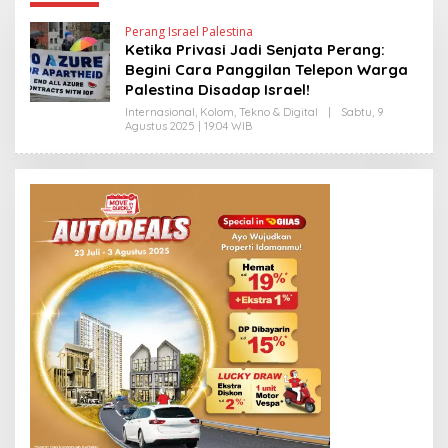
Perang Israel Palestina
Ketika Privasi Jadi Senjata Perang:
Begini Cara Panggilan Telepon Warga
Palestina Disadap Israel!
Internasional
,
Kolom
,
Tekno & Digital
|
Sabtu, 9
Agustus 2025 | 19:04 WIB
O
L
E
H
H
E
N
D
R
A
N
E
W
S
L
I
N
K