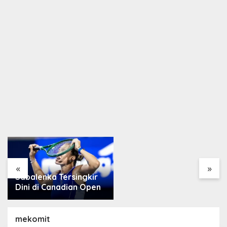
Arsenal Resmi Rekrut
Bruno Guimarães 75
Juta Pound
«
»
Magis Xabi Alonso,
Chelsea Pecundangi
Milan
mekomit