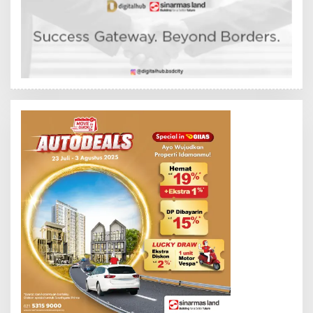
I
H
N
E
K
N
D
R
A
N
E
W
S
L
I
N
K