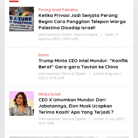
Perang Israel Palestina
Ketika Privasi Jadi Senjata Perang:
Begini Cara Panggilan Telepon Warga
Palestina Disadap Israel!
Internasional
,
Kolom
,
Tekno & Digital
|
Sabtu, 9
Agustus 2025 | 19:04 WIB
O
L
E
H
Bisnis
H
Trump Minta CEO Intel Mundur: “Konflik
E
N
Berat” Gara-gara Tautan ke China
D
R
Internasional
,
Tekno & Digital
|
Jumat, 8 Agustus
A
2025 | 14:45 WIB
O
N
L
E
E
W
H
Media Sosial
S
Y
CEO X Umumkan Mundur Dari
L
A
I
N
Jabatannya, Elon Musk Ucapkan
N
T
Terima Kasih! Apa Yang Terjadi ?
K
I
N
Internasional
,
Tekno & Digital
|
Jumat, 11 Juli 2025 |
E
15:47 WIB
O
W
L
S
E
L
H