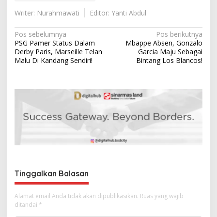
Writer: Nurahmawati
Editor: Yanti Abdul
N
Pos sebelumnya
Pos berikutnya
PSG Pamer Status Dalam
Mbappe Absen, Gonzalo
a
Derby Paris, Marseille Telan
Garcia Maju Sebagai
v
Malu Di Kandang Sendiri!
Bintang Los Blancos!
i
g
a
s
i
p
o
s
Tinggalkan Balasan
Alamat email Anda tidak akan dipublikasikan.
Ruas yang wajib
ditandai
*