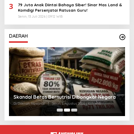
3
79 Juta Anak Diintai Bahaya Siber! Sinar Mas Land &
Komdigi Persenjatai Ratusan Guru!
Senin, 13 Juli 2026 | 09:12 WIB
DAERAH
A
Skandal Beras Bernutrisi Dibongkar Negara
T
Di Daerah, Nasional
|
Senin, 3 Agustus 2026 | 10:11 WIB
Di