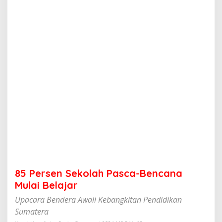
k
o
l
a
h
P
a
s
c
a
-
B
e
n
c
a
n
a
M
85 Persen Sekolah Pasca-Bencana
u
l
Mulai Belajar
a
Upacara Bendera Awali Kebangkitan Pendidikan
i
B
Sumatera
e