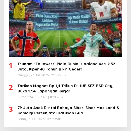
1
Tsunami ‘Followers’ Piala Dunia, Haaland Keruk 32
Juta, Kiper 40 Tahun Bikin Geger!
Minggu, 26 Juli 2026 | 12:50 WIB
2
Tarikan Magnet Rp 1,4 Triliun D-HUB SEZ BSD City,
Buka 1736 Lapangan Kerja!
Jumat, 24 Juli 2026 | 11:38 WIB
3
79 Juta Anak Diintai Bahaya Siber! Sinar Mas Land &
Komdigi Persenjatai Ratusan Guru!
Senin, 13 Juli 2026 | 09:12 WIB