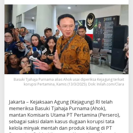
,
D
a
t
a
M
e
r
e
k
a
L
e
b
i
Basuki Tjahaja Purnama alias Ahok usai diperiksa Kejagung terkait
h
korupsi Pertamina, Kamis (13/3/2025). Dok: Inilah.com/Clara
B
a
n
Jakarta – Kejaksaan Agung (Kejagung) RI telah
y
memeriksa Basuki Tjahaja Purnama (Ahok),
a
mantan Komisaris Utama PT Pertamina (Persero),
k
d
sebagai saksi dalam kasus dugaan korupsi tata
a
kelola minyak mentah dan produk kilang di PT
r