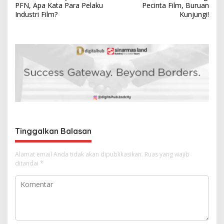
a
PFN, Apa Kata Para Pelaku
Pecinta Film, Buruan
v
Industri Film?
Kunjungi!
i
g
a
s
i
p
o
s
Tinggalkan Balasan
Alamat email Anda tidak akan dipublikasikan.
Ruas yang wajib
ditandai
*