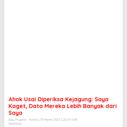
p
e
r
i
k
s
a
K
e
j
a
g
u
n
g
:
S
a
y
Ahok Usai Diperiksa Kejagung: Saya
a
K
Kaget, Data Mereka Lebih Banyak dari
a
Saya
g
e
Edy Priyono
Kamis, 13 Maret 2025 | 20:24 WIB
Nasional
t