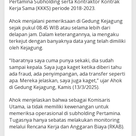
Pertamina Subholding serta Kontraktor Kontrak
i
Kerja Sama (KKKS) periode 2018-2023.
S
a
y
Ahok menjalani pemeriksaan di Gedung Kejagung
a
sejak pukul 08.45 WIB atau selama lebih dari
delapan jam. Dalam keterangannya, ia mengaku
terkejut dengan banyaknya data yang telah dimiliki
oleh Kejagung.
“Ibaratnya saya cuma punya sekaki, dia sudah
sampai kepala. Saya juga kaget ketika diberi tahu
ada fraud, ada penyimpangan, ada transfer seperti
apa. Mereka jelaskan, saya juga kaget,” ujar Ahok
di Gedung Kejagung, Kamis (13/3/2025).
Ahok menjelaskan bahwa sebagai Komisaris
Utama, ia tidak memiliki kewenangan untuk
memeriksa operasional di subholding Pertamina.
Tugasnya hanya sebatas melakukan monitoring
melalui Rencana Kerja dan Anggaran Biaya (RKAB).