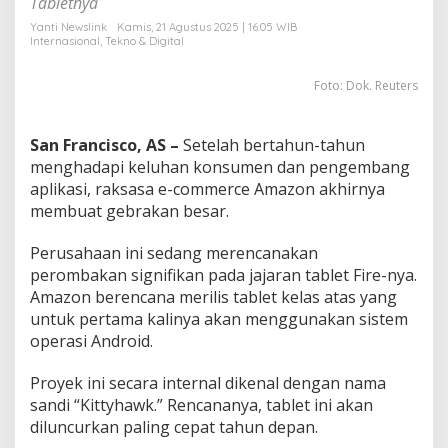
Tabletnya
A
n
Yanti Newslink
Kamis, 21 Agustus 2025 | 16:05 WIB
Internasional
,
Tekno & Digital
d
r
o
Foto: Dok. Reuters
i
d
D
San Francisco, AS –
Setelah bertahun-tahun
e
menghadapi keluhan konsumen dan pengembang
m
aplikasi, raksasa e-commerce Amazon akhirnya
i
G
membuat gebrakan besar.
a
e
Perusahaan ini sedang merencanakan
t
perombakan signifikan pada jajaran tablet Fire-nya.
A
Amazon berencana merilis tablet kelas atas yang
n
a
untuk pertama kalinya akan menggunakan sistem
k
operasi Android.
G
e
Proyek ini secara internal dikenal dengan nama
n
sandi “Kittyhawk.” Rencananya, tablet ini akan
Z
!
diluncurkan paling cepat tahun depan.