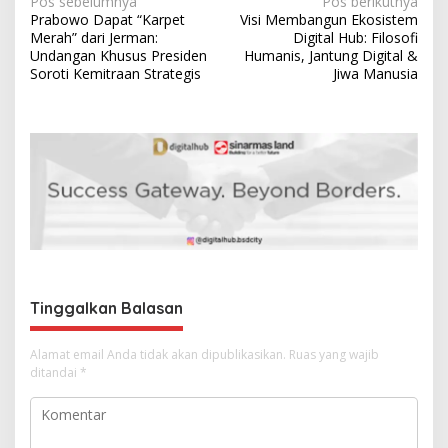
N
Pos sebelumnya
Pos berikutnya
Prabowo Dapat “Karpet
Visi Membangun Ekosistem
a
Merah” dari Jerman:
Digital Hub: Filosofi
v
Undangan Khusus Presiden
Humanis, Jantung Digital &
Soroti Kemitraan Strategis
Jiwa Manusia
i
g
a
s
i
p
o
s
Tinggalkan Balasan
Alamat email Anda tidak akan dipublikasikan.
Ruas yang wajib
ditandai
*