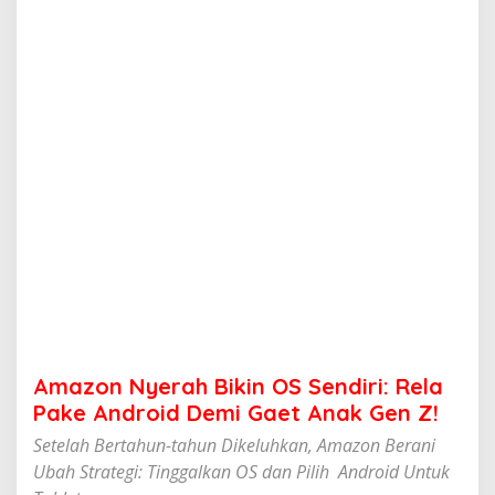
a
h
B
i
k
i
n
O
S
S
e
n
d
i
r
i
:
R
e
Amazon Nyerah Bikin OS Sendiri: Rela
l
a
Pake Android Demi Gaet Anak Gen Z!
P
Setelah Bertahun-tahun Dikeluhkan, Amazon Berani
a
k
Ubah Strategi: Tinggalkan OS dan Pilih Android Untuk
e