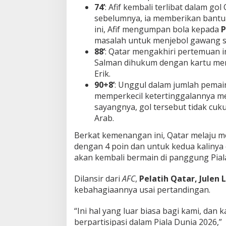
74’
: Afif kembali terlibat dalam go
sebelumnya, ia memberikan bantua
ini, Afif mengumpan bola kepada
P
masalah untuk menjebol gawang 
88’
: Qatar mengakhiri pertemuan i
Salman dihukum dengan kartu mer
Erik.
90+8’
: Unggul dalam jumlah pemai
memperkecil ketertinggalannya me
sayangnya, gol tersebut tidak cu
Arab.
Berkat kemenangan ini, Qatar melaju 
dengan 4 poin dan untuk kedua kalinya
akan kembali bermain di panggung Pial
Dilansir dari
AFC
,
Pelatih Qatar, Julen
kebahagiaannya usai pertandingan.
“Ini hal yang luar biasa bagi kami, dan 
berpartisipasi dalam Piala Dunia 2026,”