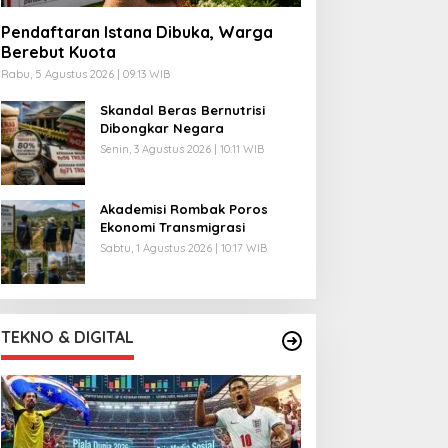
Pendaftaran Istana Dibuka, Warga
Berebut Kuota
Rabu, 5 Agustus 2026 | 09:13 WIB
Skandal Beras Bernutrisi
Dibongkar Negara
Senin, 3 Agustus 2026 | 10:11 WIB
Akademisi Rombak Poros
Ekonomi Transmigrasi
Sabtu, 1 Agustus 2026 | 10:17 WIB
TEKNO & DIGITAL