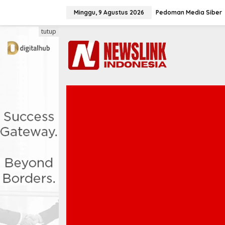
L
e
Minggu, 9 Agustus 2026
Pedoman Media Siber
w
a
tutup
t
i
k
e
k
o
n
t
e
n