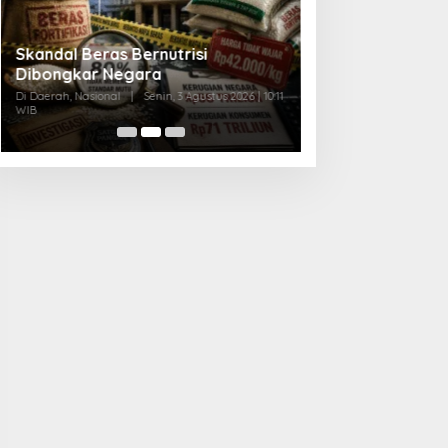
Skandal Beras Bernutrisi
Akademisi Romb
Dibongkar Negara
Transmigrasi
Di Daerah, Nasional
|
Senin, 3 Agustus 2026 | 10:11
Di Daerah, Nasional
|
WIB
10:17 WIB