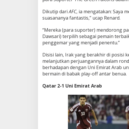
Dikutip dari
AFC
, ia mengatakan: Saya 
suasananya fantastis,” ucap Renard.
“Mereka (para suporter) mendorong pa
Dawsari) terpilih sebagai pemain terbai
penggemar yang menjadi penentu.”
Disisi lain, Irak yang berakhir di posis
melanjutkan perjuangannya dalam rond
berhadapan dengan Uni Emirat Arab un
bermain di babak play-off antar benua.
Qatar 2-1 Uni Emirat Arab