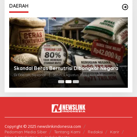
DAERAH
A
Skandal Beras Bernutrisi Dibongkar Negara
T
Di Daerah, Nasional
|
Senin, 3 Agustus 2026 | 10:11 WIB
Di
Copyright © 2025 newslinkindonesia.com
Pedoman Media Siber
Tentang Kami
Redaksi
Karir