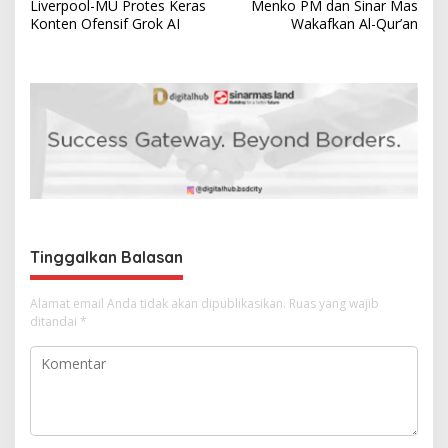
Liverpool-MU Protes Keras
Menko PM dan Sinar Mas
a
Konten Ofensif Grok AI
Wakafkan Al-Qur’an
v
i
g
a
s
i
p
o
Tinggalkan Balasan
s
Alamat email Anda tidak akan dipublikasikan.
Ruas yang wajib
ditandai
*