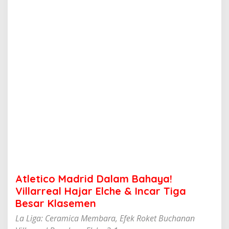
d
r
i
d
D
a
l
a
m
B
a
h
a
y
a
!
V
i
l
Atletico Madrid Dalam Bahaya!
l
a
Villarreal Hajar Elche & Incar Tiga
r
Besar Klasemen
r
e
La Liga: Ceramica Membara, Efek Roket Buchanan
a