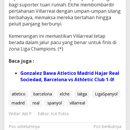
bagi suporter tuan rumah. Elche membombardir
pertahanan Villarreal dengan umpan-umpan silang
berbahaya, memaksa mereka bertahan hingga
peluit panjang berbunyi.
Kemenangan ini memastikan Villarreal tetap
berada dalam jalur pacu yang benar untuk finis di
zona Liga Champions. (*)
Baca juga :
Gonzalez Bawa Atletico Madrid Hajar Real
Sociedad, Barcelona vs Athletic Club 1-0!
atletico
barcelona
elche
laliga
LigaSpanyol
madrid
real
spanyol
villarreal
Writer: Abi P
Editor: H.A Putra
N
Pos sebelumnya
Pos berikutnya