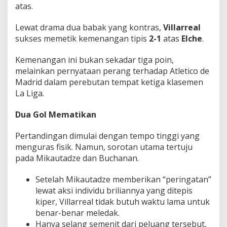
atas.
r
K
l
Lewat drama dua babak yang kontras,
Villarreal
a
sukses memetik kemenangan tipis
2-1
atas
Elche
.
s
e
Kemenangan ini bukan sekadar tiga poin,
m
e
melainkan pernyataan perang terhadap Atletico de
n
Madrid dalam perebutan tempat ketiga klasemen
La Liga.
Dua Gol Mematikan
Pertandingan dimulai dengan tempo tinggi yang
menguras fisik. Namun, sorotan utama tertuju
pada Mikautadze dan Buchanan.
Setelah Mikautadze memberikan “peringatan”
lewat aksi individu briliannya yang ditepis
kiper, Villarreal tidak butuh waktu lama untuk
benar-benar meledak.
Hanya selang semenit dari peluang tersebut,