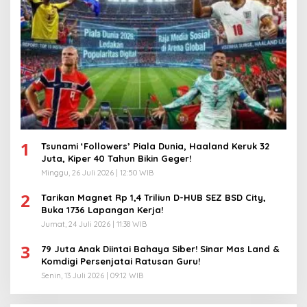
1
Tsunami ‘Followers’ Piala Dunia, Haaland Keruk 32
Juta, Kiper 40 Tahun Bikin Geger!
Minggu, 26 Juli 2026 | 12:50 WIB
2
Tarikan Magnet Rp 1,4 Triliun D-HUB SEZ BSD City,
Buka 1736 Lapangan Kerja!
Jumat, 24 Juli 2026 | 11:38 WIB
3
79 Juta Anak Diintai Bahaya Siber! Sinar Mas Land &
Komdigi Persenjatai Ratusan Guru!
Senin, 13 Juli 2026 | 09:12 WIB