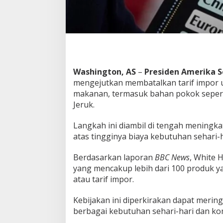
n
A
k
i
b
a
t
M
Washington, AS
–
Presiden Amerika S
e
mengejutkan membatalkan tarif impor u
l
makanan, termasuk bahan pokok seperti
o
Jeruk.
n
j
a
Langkah ini diambil di tengah mening
k
atas tingginya biaya kebutuhan sehari-h
n
y
Berdasarkan laporan
BBC News
, White 
a
yang mencakup lebih dari 100 produk y
H
a
atau tarif impor.
r
g
Kebijakan ini diperkirakan dapat meri
a
berbagai kebutuhan sehari-hari dan k