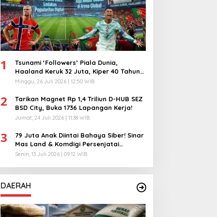
1
Tsunami ‘Followers’ Piala Dunia,
Haaland Keruk 32 Juta, Kiper 40 Tahun
Bikin Geger!
Minggu, 26 Juli 2026 | 12:50 WIB
2
Tarikan Magnet Rp 1,4 Triliun D-HUB SEZ
BSD City, Buka 1736 Lapangan Kerja!
Jumat, 24 Juli 2026 | 11:38 WIB
3
79 Juta Anak Diintai Bahaya Siber! Sinar
Mas Land & Komdigi Persenjatai
Ratusan Guru!
Senin, 13 Juli 2026 | 09:12 WIB
DAERAH