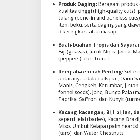
Produk Daging:
Beragam produk d
kualitas tinggi (high-quality cut
tulang (bone-in and boneless cuts)
item beku, serta daging yang diaw
dikeringkan, atau diasap).
Buah-buahan Tropis dan Sayuran
Biji (guavas), Jeruk Nipis, Jeruk, 
(peppers), dan Tomat.
Rempah-rempah Penting:
Seluru
antaranya adalah allspice, Daun S
Manis, Cengkeh, Ketumbar, Jintan (
fennel seeds), Jahe, Bunga Pala (m
Paprika, Saffron, dan Kunyit (turme
Kacang-kacangan, Biji-bijian, d
seperti Jelai (barley), Kacang Braz
Miso, Umbut Kelapa (palm hearts), B
(taro), dan Water Chestnuts.