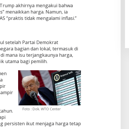
e, Trump akhirnya mengakui bahwa
s” menaikkan harga. Namun, ia
Pendaftaran Istana Dibuka,
 “praktis tidak mengalami inflasi.”
Warga Berebut Kuota
Di Daerah, Nasional
|
Rabu, 5 Agustus 2026 |
09:13 WIB
ul setelah Partai Demokrat
gara bagian dan lokal, termasuk di
, di mana isu terjangkaunya harga,
k utama bagi pemilih.
men
ga
pir
hampir
Foto : Dok. WTO Center
tahun.
api
 persisten ikut menjaga harga tetap