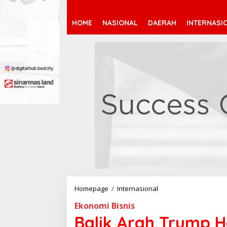
HOME
NASIONAL
DAERAH
INTERNASI
Homepage
/
Internasional
B
a
Ekonomi Bisnis
l
i
Balik Arah,Trump H
k