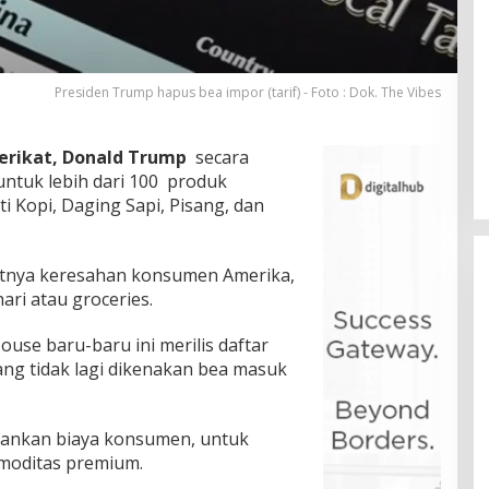
Presiden Trump hapus bea impor (tarif) - Foto : Dok. The Vibes
erikat, Donald Trump
secara
ntuk lebih dari 100 produk
 Kopi, Daging Sapi, Pisang, dan
katnya keresahan konsumen Amerika,
ari atau groceries.
House baru-baru ini merilis daftar
ang tidak lagi dikenakan bea masuk
ngankan biaya konsumen, untuk
omoditas premium.