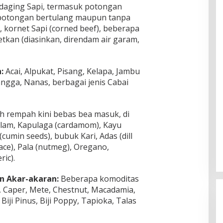
aging Sapi, termasuk potongan
s), potongan bertulang maupun tanpa
, kornet Sapi (corned beef), beberapa
etkan (diasinkan, direndam air garam,
:
Acai, Alpukat, Pisang, Kelapa, Jambu
Mangga, Nanas, berbagai jenis Cabai
h rempah kini bebas bea masuk, di
alam, Kapulaga (cardamom), Kayu
cumin seeds), bubuk Kari, Adas (dill
ace), Pala (nutmeg), Oregano,
ric).
an Akar-akaran:
Beberapa komoditas
il, Caper, Mete, Chestnut, Macadamia,
iji Pinus, Biji Poppy, Tapioka, Talas