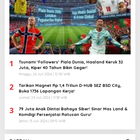
1
Tsunami ‘Followers’ Piala Dunia, Haaland Keruk 32
Juta, Kiper 40 Tahun Bikin Geger!
Minggu, 26 Juli 2026 | 12:50 WIB
2
Tarikan Magnet Rp 1,4 Triliun D-HUB SEZ BSD City,
Buka 1736 Lapangan Kerja!
Jumat, 24 Juli 2026 | 11:38 WIB
3
79 Juta Anak Diintai Bahaya Siber! Sinar Mas Land &
Komdigi Persenjatai Ratusan Guru!
Senin, 13 Juli 2026 | 09:12 WIB