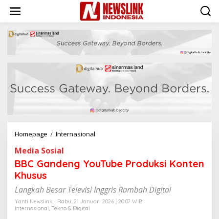
L
e
w
a
t
i
k
e
k
o
n
t
e
n
Homepage
/
Internasional
B
B
Media Sosial
C
G
BBC Gandeng YouTube Produksi Konten
a
Khusus
n
d
Langkah Besar Televisi Inggris Rambah Digital
e
Yanti Newslink
Rabu, 21 Januari 2026 | 20:07 WIB
n
Internasional
,
Tekno & Digital
g