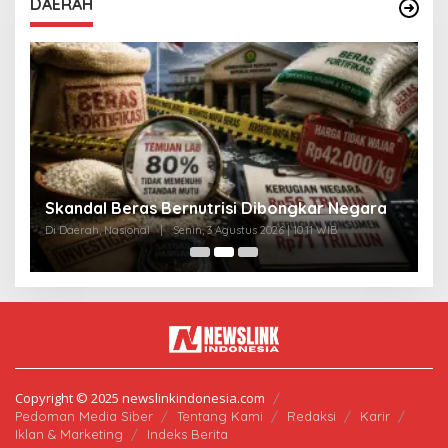
DAERAH
A
Skandal Beras Bernutrisi Dibongkar Negara
T
Di Daerah, Nasional
|
Senin, 3 Agustus 2026 | 10:11 WIB
Di
Copyright © 2025 newslinkindonesia.com
Pedoman Media Siber
Tentang Kami
Redaksi
Karir
Iklan & Marketing
Indeks Berita