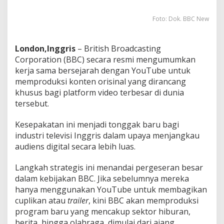
u
s
Foto: Dok. BBC New
London,Inggris
– British Broadcasting
Corporation (BBC) secara resmi mengumumkan
kerja sama bersejarah dengan YouTube untuk
memproduksi konten orisinal yang dirancang
khusus bagi platform video terbesar di dunia
tersebut.
Kesepakatan ini menjadi tonggak baru bagi
industri televisi Inggris dalam upaya menjangkau
audiens digital secara lebih luas.
Langkah strategis ini menandai pergeseran besar
dalam kebijakan BBC. Jika sebelumnya mereka
hanya menggunakan YouTube untuk membagikan
cuplikan atau
trailer
, kini BBC akan memproduksi
program baru yang mencakup sektor hiburan,
berita, hingga olahraga, dimulai dari ajang