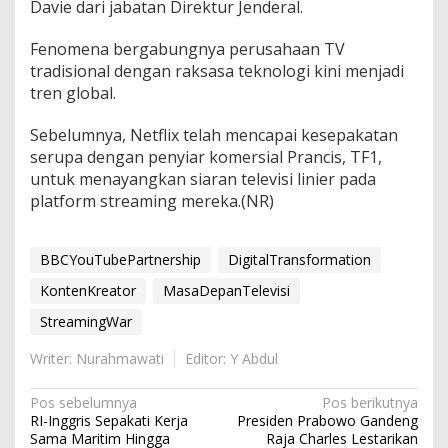
Davie dari jabatan Direktur Jenderal.
Fenomena bergabungnya perusahaan TV
tradisional dengan raksasa teknologi kini menjadi
tren global.
Sebelumnya, Netflix telah mencapai kesepakatan
serupa dengan penyiar komersial Prancis, TF1,
untuk menayangkan siaran televisi linier pada
platform streaming mereka.(NR)
BBCYouTubePartnership
DigitalTransformation
KontenKreator
MasaDepanTelevisi
StreamingWar
Writer: Nurahmawati
Editor: Y Abdul
N
Pos sebelumnya
Pos berikutnya
RI-Inggris Sepakati Kerja
Presiden Prabowo Gandeng
a
Sama Maritim Hingga
Raja Charles Lestarikan