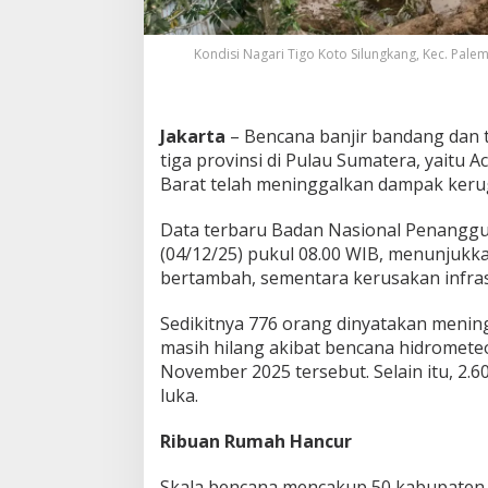
T
e
Kondisi Nagari Tigo Koto Silungkang, Kec. Pal
r
u
s
B
Jakarta
– Bencana banjir bandang dan
e
r
tiga provinsi di Pulau Sumatera, yaitu 
t
Barat telah meninggalkan dampak kerug
a
m
Data terbaru Badan Nasional Penangg
b
(04/12/25) pukul 08.00 WIB, menunjukk
a
h
bertambah, sementara kerusakan infras
Sedikitnya 776 orang dinyatakan menin
masih hilang akibat bencana hidrometeor
November 2025 tersebut. Selain itu, 2.
luka.
Ribuan Rumah Hancur
Skala bencana mencakup 50 kabupaten da