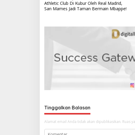
Athletic Club Di Kubur Oleh Real Madrid,
a
San Mames Jadi Taman Bermain Mbappe!
v
i
g
a
s
i
p
o
s
Tinggalkan Balasan
Alamat email Anda tidak akan dipublikasikan.
Ruas ya