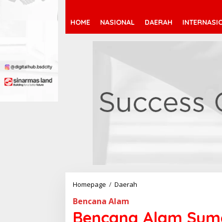
HOME
NASIONAL
DAERAH
INTERNASI
Homepage
/
Daerah
B
e
Bencana Alam
n
c
Bencana Alam Suma
a