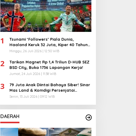
1
Tsunami ‘Followers’ Piala Dunia,
Haaland Keruk 32 Juta, Kiper 40 Tahun
Bikin Geger!
Minggu, 26 Juli 2026 | 12:50 WIB
2
Tarikan Magnet Rp 1,4 Triliun D-HUB SEZ
BSD City, Buka 1736 Lapangan Kerja!
Jumat, 24 Juli 2026 | 11:38 WIB
3
79 Juta Anak Diintai Bahaya Siber! Sinar
Mas Land & Komdigi Persenjatai
Ratusan Guru!
Senin, 13 Juli 2026 | 09:12 WIB
DAERAH