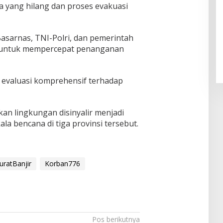
ga yang hilang dan proses evakuasi
Pendaftaran Istana Dibuka,
Warga Berebut Kuota
asarnas, TNI-Polri, dan pemerintah
na untuk mempercepat penanganan
Di Daerah, Nasional
|
Rabu, 5 Agustus 2026 |
09:13 WIB
 evaluasi komprehensif terhadap
kan lingkungan disinyalir menjadi
la bencana di tiga provinsi tersebut.
uratBanjir
Korban776
Pos berikutnya