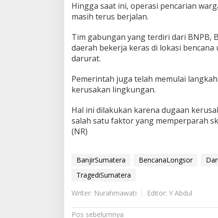
Hingga saat ini, operasi pencarian war
masih terus berjalan.
Tim gabungan yang terdiri dari BNPB, B
daerah bekerja keras di lokasi benca
darurat.
Pemerintah juga telah memulai langkah
kerusakan lingkungan.
Hal ini dilakukan karena dugaan kerusa
salah satu faktor yang memperparah ska
(NR)
BanjirSumatera
BencanaLongsor
Dar
TragediSumatera
Writer: Nurahmawati
Editor: Y Abdul
N
Pos sebelumnya