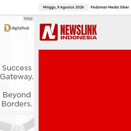
L
e
Minggu, 9 Agustus 2026
Pedoman Media Siber
w
a
tutup
t
i
k
e
k
o
n
t
e
n