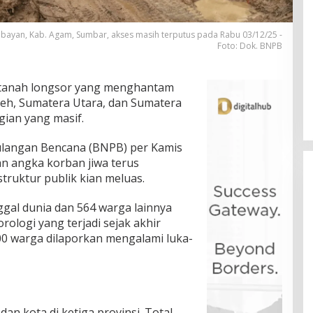
embayan, Kab. Agam, Sumbar, akses masih terputus pada Rabu 03/12/25 -
Foto: Dok. BNPB
 tanah longsor yang menghantam
Aceh, Sumatera Utara, dan Sumatera
ian yang masif.
ulangan Bencana (BNPB) per Kamis
an angka korban jiwa terus
truktur publik kian meluas.
ggal dunia dan 564 warga lainnya
ologi yang terjadi sejak akhir
600 warga dilaporkan mengalami luka-
n kota di ketiga provinsi. Total