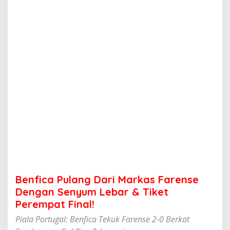
a
n
g
D
a
r
i
M
a
r
k
a
s
F
a
r
e
n
s
Benfica Pulang Dari Markas Farense
e
D
Dengan Senyum Lebar & Tiket
e
Perempat Final!
n
g
Piala Portugal: Benfica Tekuk Farense 2-0 Berkat
a