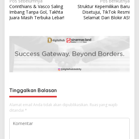
N
Pos sebelumnya
Pos berikutnya
Corinthians & Vasco Saling
Struktur Kepemilikan Baru
a
Imbang Tanpa Gol, Takhta
Disetujui, TikTok Resmi
v
Juara Masih Terbuka Lebar!
Selamat Dari Blokir AS!
i
g
a
s
i
p
o
s
Tinggalkan Balasan
Alamat email Anda tidak akan dipublikasikan.
Ruas yang wajib
ditandai
*