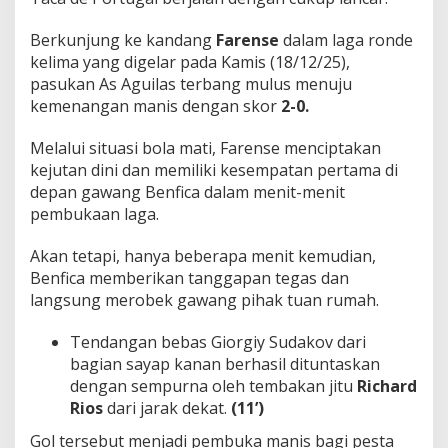
t
F
Berkunjung ke kandang
Farense
dalam laga ronde
i
kelima yang digelar pada Kamis (18/12/25),
n
pasukan As Aguilas terbang mulus menuju
a
l
kemenangan manis dengan skor
2-0.
!
Melalui situasi bola mati, Farense menciptakan
kejutan dini dan memiliki kesempatan pertama di
depan gawang Benfica dalam menit-menit
pembukaan laga.
Akan tetapi, hanya beberapa menit kemudian,
Benfica memberikan tanggapan tegas dan
langsung merobek gawang pihak tuan rumah.
Tendangan bebas Giorgiy Sudakov dari
bagian sayap kanan berhasil dituntaskan
dengan sempurna oleh tembakan jitu
Richard
Rios
dari jarak dekat.
(11’)
Gol tersebut menjadi pembuka manis bagi pesta