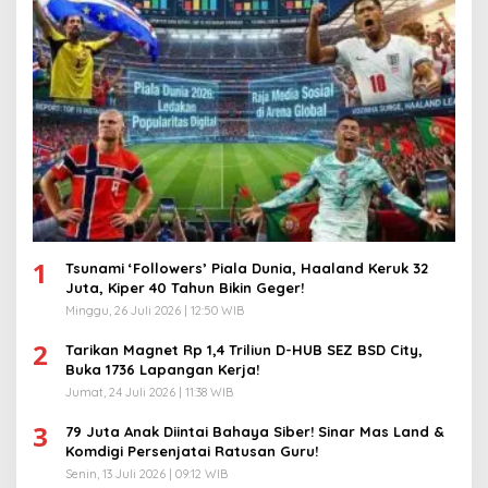
1
Tsunami ‘Followers’ Piala Dunia, Haaland Keruk 32
Juta, Kiper 40 Tahun Bikin Geger!
Minggu, 26 Juli 2026 | 12:50 WIB
2
Tarikan Magnet Rp 1,4 Triliun D-HUB SEZ BSD City,
Buka 1736 Lapangan Kerja!
Jumat, 24 Juli 2026 | 11:38 WIB
3
79 Juta Anak Diintai Bahaya Siber! Sinar Mas Land &
Komdigi Persenjatai Ratusan Guru!
Senin, 13 Juli 2026 | 09:12 WIB