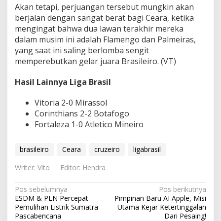
Akan tetapi, perjuangan tersebut mungkin akan
berjalan dengan sangat berat bagi Ceara, ketika
mengingat bahwa dua lawan terakhir mereka
dalam musim ini adalah Flamengo dan Palmeiras,
yang saat ini saling berlomba sengit
memperebutkan gelar juara Brasileiro. (VT)
Hasil Lainnya Liga Brasil
Vitoria 2-0 Mirassol
Corinthians 2-2 Botafogo
Fortaleza 1-0 Atletico Mineiro
brasileiro
Ceara
cruzeiro
ligabrasil
Writer: Vito
Editor: Hendra
N
Pos sebelumnya
Pos berikutnya
ESDM & PLN Percepat
Pimpinan Baru AI Apple, Misi
a
Pemulihan Listrik Sumatra
Utama Kejar Ketertinggalan
v
Pascabencana
Dari Pesaing!