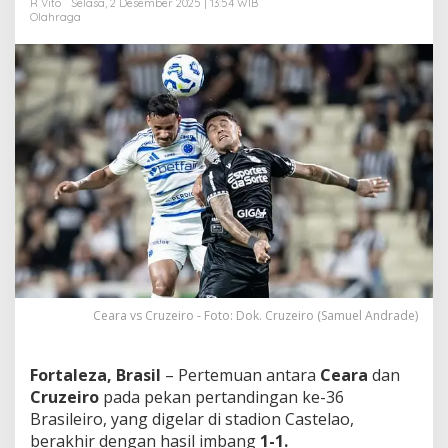
R Vito
Selasa, 2 Desember 2025 | 13:54 WIB
H
Olahraga
a
r
a
p
a
n
C
o
p
a
S
u
d
a
m
e
r
Ceara vs Cruzeiro - Foto: Dok. Cruzeiro (Samuel Andrade)
i
c
a
Fortaleza, Brasil
– Pertemuan antara
Ceara
dan
n
Cruzeiro
pada pekan pertandingan ke-36
a
Brasileiro, yang digelar di stadion Castelao,
!
berakhir dengan hasil imbang
1-1.