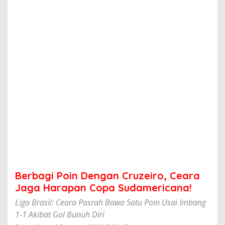
n
D
e
n
g
a
n
C
r
u
z
e
i
r
o
,
C
e
a
Berbagi Poin Dengan Cruzeiro, Ceara
r
a
Jaga Harapan Copa Sudamericana!
J
Liga Brasil: Ceara Pasrah Bawa Satu Poin Usai Imbang
a
g
1-1 Akibat Gol Bunuh Diri
a