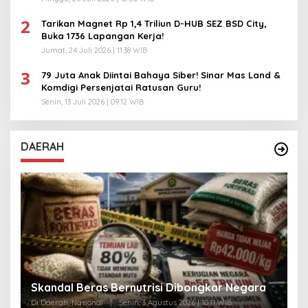
2
Tarikan Magnet Rp 1,4 Triliun D-HUB SEZ BSD City,
Buka 1736 Lapangan Kerja!
Jumat, 24 Juli 2026 | 11:38 WIB
3
79 Juta Anak Diintai Bahaya Siber! Sinar Mas Land &
Komdigi Persenjatai Ratusan Guru!
Senin, 13 Juli 2026 | 09:12 WIB
DAERAH
A
Skandal Beras Bernutrisi Dibongkar Negara
T
Di Daerah, Nasional
|
Senin, 3 Agustus 2026 | 10:11 WIB
Di