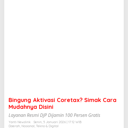
i
v
a
s
i
C
o
r
e
t
a
x
?
S
i
m
a
k
C
Bingung Aktivasi Coretax? Simak Cara
a
r
Mudahnya Disini
a
Layanan Resmi DJP Dijamin 100 Persen Gratis
M
u
Yanti Newslink
Senin, 5 Januari 2026 | 17:12 WIB
d
Daerah
,
Nasional
,
Tekno & Digital