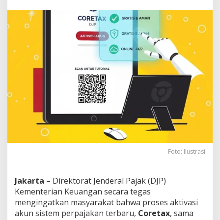
a
h
n
y
a
D
i
s
i
n
i
Foto: Ilustrasi
Jakarta
– Direktorat Jenderal Pajak (DJP)
Kementerian Keuangan secara tegas
mengingatkan masyarakat bahwa proses aktivasi
akun sistem perpajakan terbaru,
Coretax
, sama