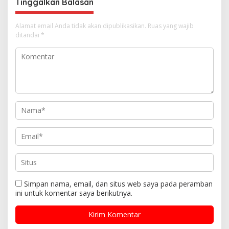
s
Tinggalkan Balasan
Alamat email Anda tidak akan dipublikasikan.
Ruas yang wajib
ditandai
*
Simpan nama, email, dan situs web saya pada peramban
ini untuk komentar saya berikutnya.