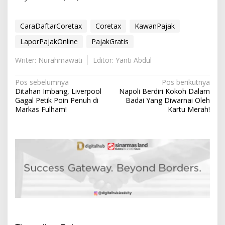
CaraDaftarCoretax
Coretax
KawanPajak
LaporPajakOnline
PajakGratis
Writer: Nurahmawati
Editor: Yanti Abdul
N
Pos sebelumnya
Pos berikutnya
Ditahan Imbang, Liverpool
Napoli Berdiri Kokoh Dalam
a
Gagal Petik Poin Penuh di
Badai Yang Diwarnai Oleh
v
Markas Fulham!
Kartu Merah!
i
g
a
s
i
p
o