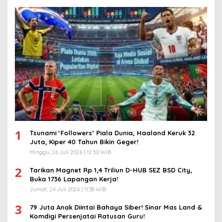
1
Tsunami ‘Followers’ Piala Dunia, Haaland Keruk 32
Juta, Kiper 40 Tahun Bikin Geger!
Minggu, 26 Juli 2026 | 12:50 WIB
2
Tarikan Magnet Rp 1,4 Triliun D-HUB SEZ BSD City,
Buka 1736 Lapangan Kerja!
Jumat, 24 Juli 2026 | 11:38 WIB
3
79 Juta Anak Diintai Bahaya Siber! Sinar Mas Land &
Komdigi Persenjatai Ratusan Guru!