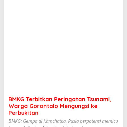
k
a
n
P
e
r
i
n
g
a
t
a
n
T
s
u
n
a
m
BMKG Terbitkan Peringatan Tsunami,
i
,
Warga Gorontalo Mengungsi ke
W
Perbukitan
a
r
BMKG: Gempa di Kamchatka, Rusia berpotensi memicu
g