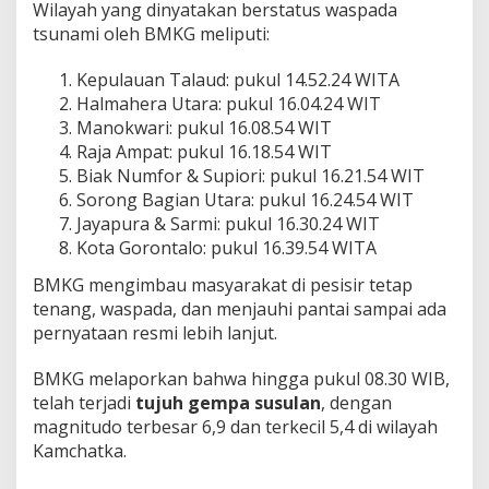
Wilayah yang dinyatakan berstatus waspada
tsunami oleh BMKG meliputi:
Kepulauan Talaud: pukul 14.52.24 WITA
Halmahera Utara: pukul 16.04.24 WIT
Manokwari: pukul 16.08.54 WIT
Raja Ampat: pukul 16.18.54 WIT
Biak Numfor & Supiori: pukul 16.21.54 WIT
Sorong Bagian Utara: pukul 16.24.54 WIT
Jayapura & Sarmi: pukul 16.30.24 WIT
Kota Gorontalo: pukul 16.39.54 WITA
BMKG mengimbau masyarakat di pesisir tetap
tenang, waspada, dan menjauhi pantai sampai ada
pernyataan resmi lebih lanjut.
BMKG melaporkan bahwa hingga pukul 08.30 WIB,
telah terjadi
tujuh gempa susulan
, dengan
magnitudo terbesar 6,9 dan terkecil 5,4 di wilayah
Kamchatka.