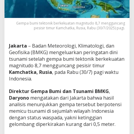
u
k
i
t
Gempa bumi tektonik berkekuatan magnitudo 8,7 mengguncang
a
pesisir timur Kamchatka, Rusia, Rabu (30/7/2025) pagi.
n
Jakarta
– Badan Meteorologi, Klimatologi, dan
Geofisika (BMKG) mengeluarkan peringatan dini
tsunami setelah gempa bumi tektonik berkekuatan
magnitudo 8,7 mengguncang pesisir timur
Kamchatka, Rusia
, pada Rabu (30/7) pagi waktu
Indonesia.
Direktur Gempa Bumi dan Tsunami BMKG
,
Daryono
mengatakan dari Jakarta bahwa hasil
analisis menunjukkan gempa tersebut berpotensi
memicu tsunami di sejumlah wilayah Indonesia
dengan status waspada, yakni ketinggian
gelombang diperkirakan kurang dari 0,5 meter.