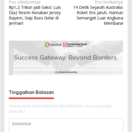
N
Pos sebelumnya
Pos berikutnya
Rp1,2 Triliun Jadi Saksi: Luis
14 Detik Sejarah Australia:
a
Diaz Resmi Kenakan Jersey
Roket Eris Jatuh, Namun
v
Bayern, Siap Buru Gelar di
Semangat Luar Angkasa
Jerman!
Membara!
i
g
a
s
i
p
o
s
Tinggalkan Balasan
Alamat email Anda tidak akan dipublikasikan.
Ruas yang wajib
ditandai
*