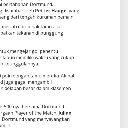
ini pertahanan Dortmund.
ng disambar oleh
Petter Hauge
, yang
ang dari tengah kuruman pemain.
 meriah dari pihak tamu asal
mpatkan tekanan di punggung
ntuk mengejar gol penentu
kipun memiliki waktu yang cukup
n keunggulannya.
i poin dengan tamu mereka. Akibat
d juga gagal mengambil
 delapan besar dalam klasemen
ke-500 nya bersama Dortmund
gaan Player of the Match,
Julian
in Dortmund yang menyayangkan
m ini.