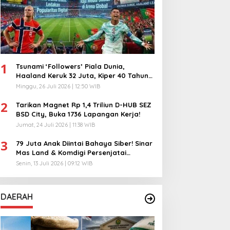
1
Tsunami ‘Followers’ Piala Dunia,
Haaland Keruk 32 Juta, Kiper 40 Tahun
Bikin Geger!
Minggu, 26 Juli 2026 | 12:50 WIB
2
Tarikan Magnet Rp 1,4 Triliun D-HUB SEZ
BSD City, Buka 1736 Lapangan Kerja!
Jumat, 24 Juli 2026 | 11:38 WIB
3
79 Juta Anak Diintai Bahaya Siber! Sinar
Mas Land & Komdigi Persenjatai
Ratusan Guru!
Senin, 13 Juli 2026 | 09:12 WIB
DAERAH