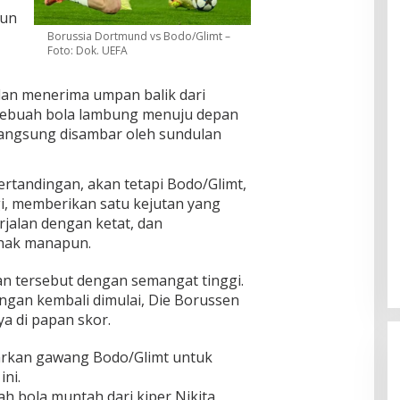
run
Borussia Dortmund vs Bodo/Glimt –
Foto: Dok. UEFA
an menerima umpan balik dari
 sebuah bola lambung menuju depan
angsung disambar oleh sundulan
rtandingan, akan tetapi Bodo/Glimt,
i, memberikan satu kejutan yang
jalan dengan ketat, dan
ihak manapun.
 tersebut dengan semangat tinggi.
ngan kembali dimulai, Die Borussen
a di papan skor.
kan gawang Bodo/Glimt untuk
ni.
ah bola muntah dari kiper Nikita