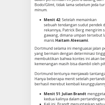
Bodo/Glimt, tidak lama sebelum jeda tu
minum.
Menit 42
: Setelah memainkan
sebuah tendangan sudut pendek d
rekannya, Patrick Berg mengirim
gawang, dimana umpan tersebut l
manis
Haitam Aleesami
.
Dortmund selama ini menguasai jalan pe
yang bermain dengan determinasi tingg
membuktikan bahwa kontes ini akan ber
kemenangan masih bisa diambil oleh p
Dortmund tentunya menjawab tantangan
Hanya beberapa menit setelah pertandi
berhasil merebut kembali keunggulanny
Menit 51
:
Julian Brandt
menggetar
kedua kalinya dalam pertandingan i
Kali ini, Brandt menuntaskan sebu