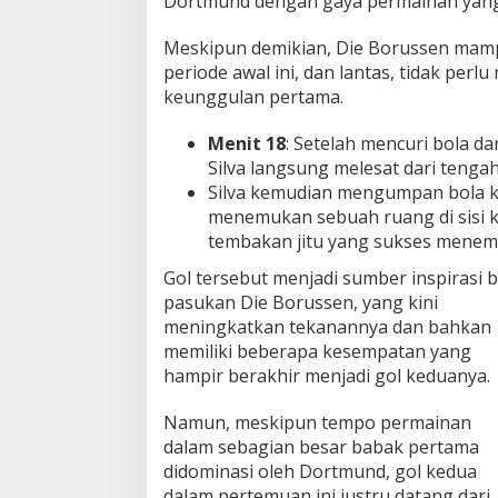
Dortmund dengan gaya permainan yang 
i
e
Meskipun demikian, Die Borussen mam
B
periode awal ini, dan lantas, tidak pe
o
keunggulan pertama.
r
u
s
Menit 18
: Setelah mencuri bola da
s
Silva langsung melesat dari tenga
e
Silva kemudian mengumpan bola 
n
menemukan sebuah ruang di sisi k
!
tembakan jitu yang sukses menem
Gol tersebut menjadi sumber inspirasi b
pasukan Die Borussen, yang kini
meningkatkan tekanannya dan bahkan
memiliki beberapa kesempatan yang
hampir berakhir menjadi gol keduanya.
Namun, meskipun tempo permainan
dalam sebagian besar babak pertama
didominasi oleh Dortmund, gol kedua
dalam pertemuan ini justru datang dari