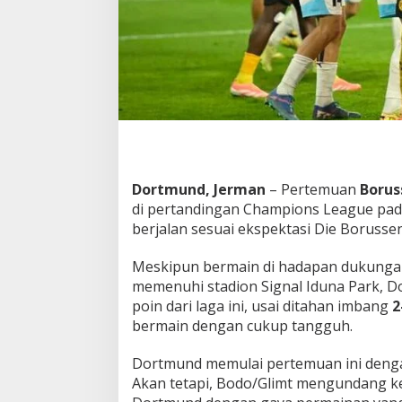
r
t
m
u
n
d
&
M
e
n
o
Dortmund, Jerman
– Pertemuan
Borus
l
di pertandingan Champions League pada
a
k
berjalan sesuai ekspektasi Die Borussen
K
e
Meskipun bermain di hadapan dukungan
m
memenuhi stadion Signal Iduna Park, 
e
poin dari laga ini, usai ditahan imbang
2
n
a
bermain dengan cukup tangguh.
n
g
Dortmund memulai pertemuan ini deng
a
Akan tetapi, Bodo/Glimt mengundang 
n
D