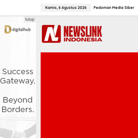
L
e
Kamis, 6 Agustus 2026
Pedoman Media Siber
w
a
tutup
t
i
k
e
k
o
n
t
e
n