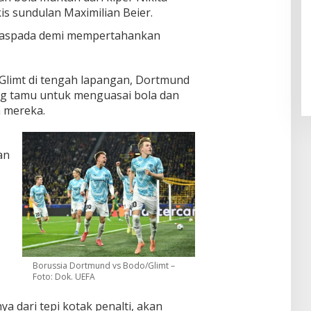
s sundulan Maximilian Beier.
 waspada demi mempertahankan
Pendaftaran Istana Dibuka,
Warga Berebut Kuota
Di Daerah, Nasional
|
Rabu, 5 Agustus 2026 |
09:13 WIB
limt di tengah lapangan, Dortmund
g tamu untuk menguasai bola dan
 mereka.
an
Borussia Dortmund vs Bodo/Glimt –
Foto: Dok. UEFA
dari tepi kotak penalti, akan