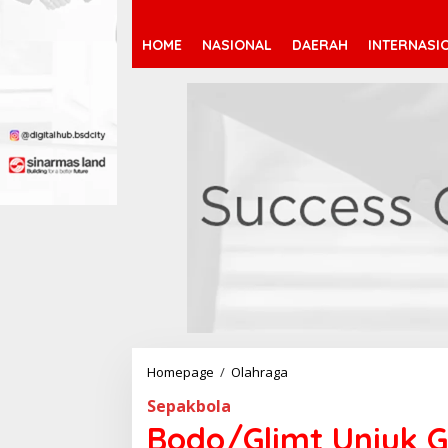
HOME
NASIONAL
DAERAH
INTERNASI
Homepage
/
Olahraga
B
o
Sepakbola
d
o
Bodo/Glimt Unjuk 
/