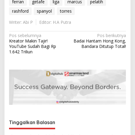
ferran
getafe
liga
marcus
pelatih
rashford
spanyol
torres
Writer: Abi P
Editor: H.A Putra
N
Pos sebelumnya
Pos berikutnya
Kreator Makin Tajir!
Badai Hantam Hong Kong,
a
YouTube Sudah Bagi Rp
Bandara Ditutup Total!
v
1.642 Triliun
i
g
a
s
i
p
o
s
Tinggalkan Balasan