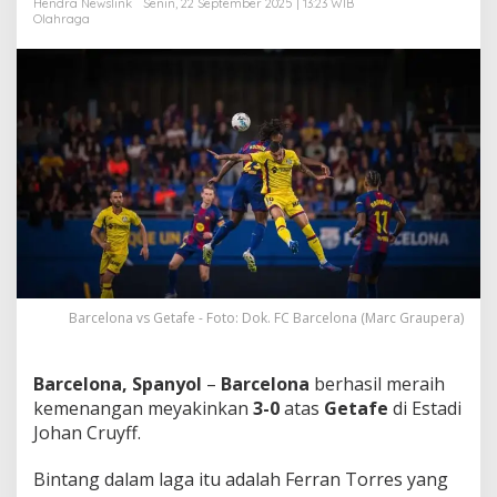
Hendra Newslink
Senin, 22 September 2025 | 13:23 WIB
n
Olahraga
g
3
-
0
,
H
a
n
c
u
r
k
a
n
G
Barcelona vs Getafe - Foto: Dok. FC Barcelona (Marc Graupera)
e
t
a
Barcelona, Spanyol
–
Barcelona
berhasil meraih
f
kemenangan meyakinkan
3-0
atas
Getafe
di Estadi
e
!
Johan Cruyff.
Bintang dalam laga itu adalah Ferran Torres yang