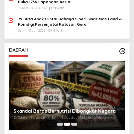
Buka 1736 Lapangan Kerja!
Jumat, 24 Juli 2026 | 11:38 WIB
3
79 Juta Anak Diintai Bahaya Siber! Sinar Mas Land &
Komdigi Persenjatai Ratusan Guru!
Senin, 13 Juli 2026 | 09:12 WIB
DAERAH
A
Skandal Beras Bernutrisi Dibongkar Negara
T
Di Daerah, Nasional
|
Senin, 3 Agustus 2026 | 10:11 WIB
Di