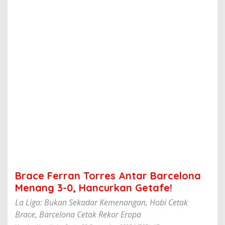
n
T
o
r
r
e
s
A
n
t
a
r
B
a
r
c
e
l
o
Brace Ferran Torres Antar Barcelona
n
a
Menang 3-0, Hancurkan Getafe!
M
La Liga: Bukan Sekadar Kemenangan, Hobi Cetak
e
n
Brace, Barcelona Cetak Rekor Eropa
a