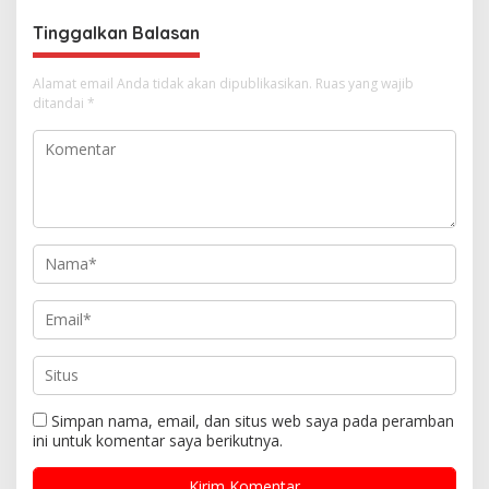
s
Tinggalkan Balasan
Alamat email Anda tidak akan dipublikasikan.
Ruas yang wajib
ditandai
*
Simpan nama, email, dan situs web saya pada peramban
ini untuk komentar saya berikutnya.