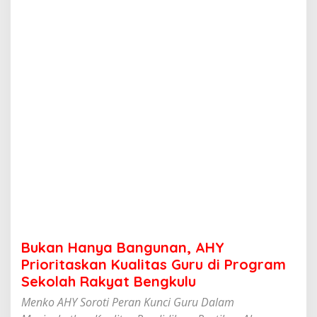
B
a
n
g
u
n
a
n
,
A
H
Y
P
r
i
o
r
i
t
Bukan Hanya Bangunan, AHY
a
s
Prioritaskan Kualitas Guru di Program
k
Sekolah Rakyat Bengkulu
a
n
Menko AHY Soroti Peran Kunci Guru Dalam
K