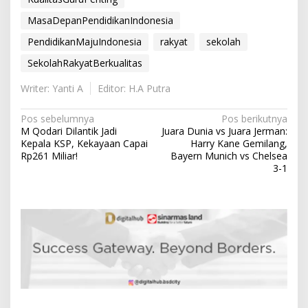
MasaDepanPendidikanIndonesia
PendidikanMajuIndonesia
rakyat
sekolah
SekolahRakyatBerkualitas
Writer: Yanti A
Editor: H.A Putra
N
Pos sebelumnya
Pos berikutnya
M Qodari Dilantik Jadi
Juara Dunia vs Juara Jerman:
a
Kepala KSP, Kekayaan Capai
Harry Kane Gemilang,
v
Rp261 Miliar!
Bayern Munich vs Chelsea
3-1
i
g
a
s
i
p
o