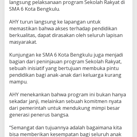
langsung pelaksanaan program Sekolah Rakyat di
a
SMA 6 Kota Bengkulu.
h
R
a
AHY turun langsung ke lapangan untuk
k
memastikan bahwa akses terhadap pendidikan
y
berkualitas, dapat dirasakan oleh seluruh lapisan
a
masyarakat.
t
B
e
Kunjungan ke SMA 6 Kota Bengkulu juga menjadi
n
bagian dari peninjauan program Sekolah Rakyat,
g
sebuah inisiatif yang bertujuan membuka pintu
k
pendidikan bagi anak-anak dari keluarga kurang
u
l
mampu.
u
AHY menekankan bahwa program ini bukan hanya
sekadar janji, melainkan sebuah komitmen nyata
dari pemerintah untuk mendukung mimpi besar
generasi penerus bangsa.
“Semangat dan tujuannya adalah bagaimana kita
bisa memberikan kesempatan bagi seluruh anak