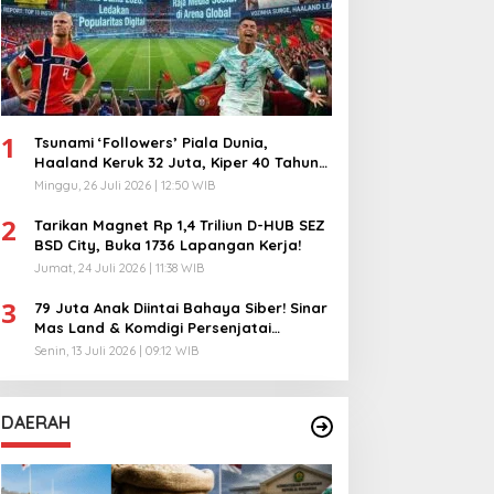
1
Tsunami ‘Followers’ Piala Dunia,
Haaland Keruk 32 Juta, Kiper 40 Tahun
Bikin Geger!
Minggu, 26 Juli 2026 | 12:50 WIB
2
Tarikan Magnet Rp 1,4 Triliun D-HUB SEZ
BSD City, Buka 1736 Lapangan Kerja!
Jumat, 24 Juli 2026 | 11:38 WIB
3
79 Juta Anak Diintai Bahaya Siber! Sinar
Mas Land & Komdigi Persenjatai
Ratusan Guru!
Senin, 13 Juli 2026 | 09:12 WIB
DAERAH