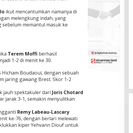
lo
ikut mencantumkan namanya di
ngan melengkung indah, yang
g sebelum memantul masuk ke
tika
Terem Moffi
berhasil
adi 1-2 di menit ke 30.
 Hicham Boudaoui, dengan sebuah
 jaring gawang Brest. Skor 1-2
k jauh spektakuler dari
Joris Chotard
r jarak 3-1, semakin menyulitkan
ngganti
Remy Labeau-Lascary
it ke-76, dengan berlari melewati
lukkan kiper Yehvann Diouf untuk