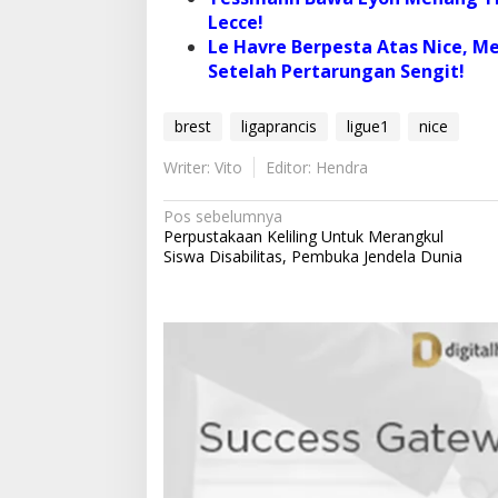
Lecce!
Le Havre Berpesta Atas Nice, M
Setelah Pertarungan Sengit!
brest
ligaprancis
ligue1
nice
Writer: Vito
Editor: Hendra
N
Pos sebelumnya
Perpustakaan Keliling Untuk Merangkul
a
Siswa Disabilitas, Pembuka Jendela Dunia
v
i
g
a
s
i
p