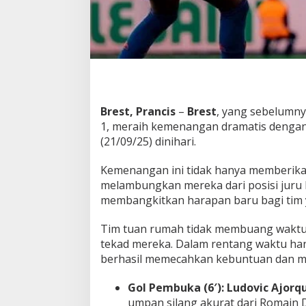
t
M
u
l
a
i
N
a
i
Brest, Prancis
–
Brest
, yang sebelumny
k
1, meraih kemenangan dramatis dengan
D
(21/09/25) dinihari.
a
r
Kemenangan ini tidak hanya memberikan 
i
D
melambungkan mereka dari posisi juru 
a
membangkitkan harapan baru bagi tim 
s
a
Tim tuan rumah tidak membuang waktu
r
tekad mereka. Dalam rentang waktu hany
K
l
berhasil memecahkan kebuntuan dan 
a
s
Gol Pembuka (6′):
Ludovic Ajorq
e
umpan silang akurat dari Romain 
m