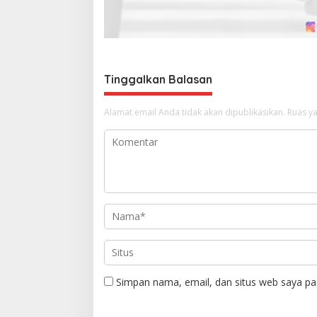
o
s
Tinggalkan Balasan
Alamat email Anda tidak akan dipublikasikan.
Ruas ya
Simpan nama, email, dan situs web saya pa