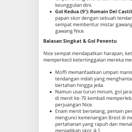
keunggulan dini.
e
n
Gol Kedua (9′):
Romain Del Castil
!
papan skor dengan sebuah tenda
sempat membentur mistar gawan
gawang Nice.
Balasan Singkat & Gol Penentu
Nice sempat mendapatkan harapan, ke
memperkecil ketertinggalan mereka menj
Moffi memanfaatkan umpan manis
tendangan indah yang menghantam
bertahan hingga jeda.
Namun usai turun minum, gol jara
di menit ke-70 kembali memperleba
perjuangan Nice.
Enam menit berselang, pemain pe
mengunci kemenangan Brest di men
pertahanan yang rapuh dan menak
menjadikan skor 4-1.