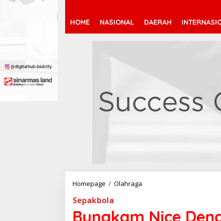
HOME
NASIONAL
DAERAH
INTERNASI
Homepage
/
Olahraga
B
u
Sepakbola
n
g
Bungkam Nice Denga
k