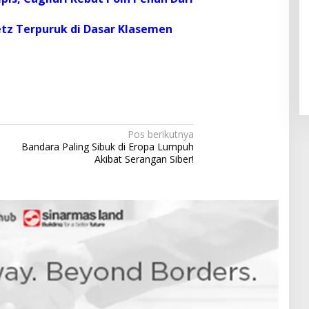
etz Terpuruk di Dasar Klasemen
Pendaftaran Istana Dibuka,
Warga Berebut Kuota
Di Daerah, Nasional
|
Rabu, 5 Agustus 2026 |
09:13 WIB
Pos berikutnya
Bandara Paling Sibuk di Eropa Lumpuh
Akibat Serangan Siber!