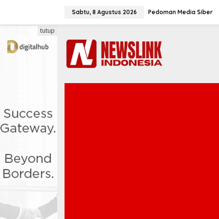
L
e
Sabtu, 8 Agustus 2026
Pedoman Media Siber
w
a
tutup
t
i
k
e
k
o
n
t
e
n