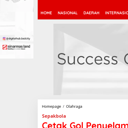
HOME
NASIONAL
DAERAH
INTERNASI
Homepage
/
Olahraga
C
e
Sepakbola
t
a
Cetak Gol Penyelama
k