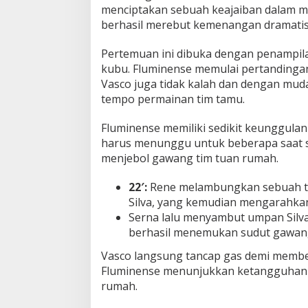
menciptakan sebuah keajaiban dalam 
n
berhasil merebut kemenangan dramatis
e
n
s
Pertemuan ini dibuka dengan penampila
e
kubu. Fluminense memulai pertandingan 
M
Vasco juga tidak kalah dan dengan mu
e
tempo permainan tim tamu.
n
u
j
Fluminense memiliki sedikit keunggula
u
harus menunggu untuk beberapa saat
T
menjebol gawang tim tuan rumah.
i
k
e
22′:
Rene melambungkan sebuah t
t
Silva, yang kemudian mengarahka
F
Serna lalu menyambut umpan Silv
i
berhasil menemukan sudut gawan
n
a
Vasco langsung tancap gas demi member
l
Fluminense menunjukkan ketangguhan t
!
rumah.