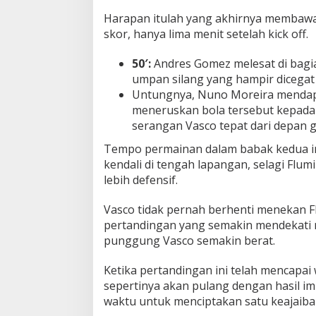
Harapan itulah yang akhirnya membaw
skor, hanya lima menit setelah kick off.
50′:
Andres Gomez melesat di bagia
umpan silang yang hampir dicegat
Untungnya, Nuno Moreira mendap
meneruskan bola tersebut kepad
serangan Vasco tepat dari depan 
Tempo permainan dalam babak kedua ini 
kendali di tengah lapangan, selagi Flu
lebih defensif.
Vasco tidak pernah berhenti menekan Fl
pertandingan yang semakin mendekati 
punggung Vasco semakin berat.
Ketika pertandingan ini telah mencapa
sepertinya akan pulang dengan hasil i
waktu untuk menciptakan satu keajaiban