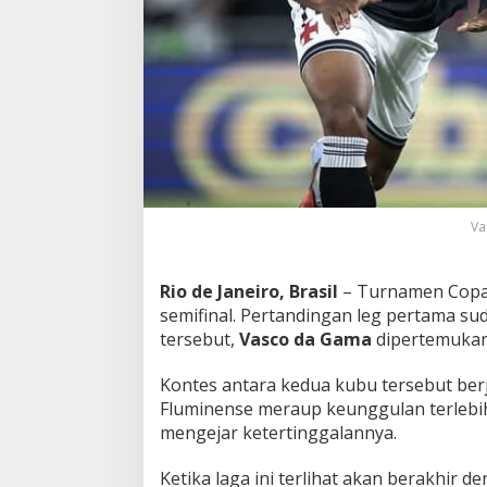
s
,
V
a
s
c
o
d
a
G
a
Va
m
a
L
Rio de Janeiro, Brasil
– Turnamen Copa d
o
m
semifinal. Pertandingan leg pertama sud
p
tersebut,
Vasco da Gama
dipertemuka
a
t
Kontes antara kedua kubu tersebut ber
i
Fluminense meraup keunggulan terlebih
F
l
mengejar ketertinggalannya.
u
m
Ketika laga ini terlihat akan berakhir d
i