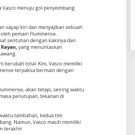
a Vasco menuju gol penyeimbang
Pendaftaran Istana Dibuka,
Warga Berebut Kuota
n sayap kiri dan menyajikan sebuah
Di Daerah, Nasional
|
Rabu, 5 Agustus 2026 |
 oleh pemain Fluminense.
09:13 WIB
at sentuhan dengan kakinya dan
a
Rayan,
yang menuntaskan
gawang.
berubah total. Kini, Vasco memiliki
minense terpaksa bermain dengan
uminense, akan tetapi, seiring waktu
masa penutupan, tekanan di
i waktu tambahan, kedua tim
mbang. Namun, Vasco masih memiliki
 terakhir.