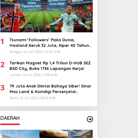
1
Tsunami ‘Followers’ Piala Dunia,
Haaland Keruk 32 Juta, Kiper 40 Tahun
Bikin Geger!
Minggu, 26 Juli 2026 | 12:50 WIB
2
Tarikan Magnet Rp 1,4 Triliun D-HUB SEZ
BSD City, Buka 1736 Lapangan Kerja!
Jumat, 24 Juli 2026 | 11:38 WIB
3
79 Juta Anak Diintai Bahaya Siber! Sinar
Mas Land & Komdigi Persenjatai
Ratusan Guru!
Senin, 13 Juli 2026 | 09:12 WIB
DAERAH