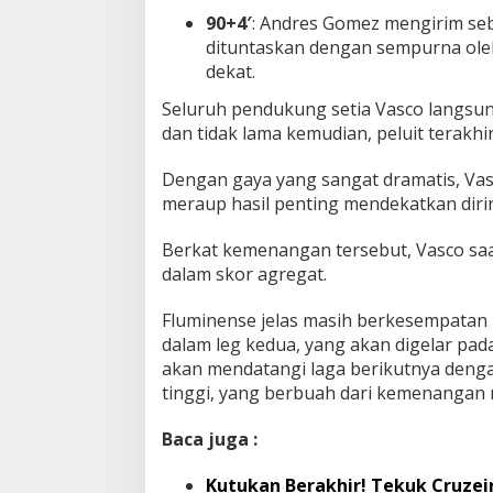
90+4′
: Andres Gomez mengirim se
dituntaskan dengan sempurna ol
dekat.
Seluruh pendukung setia Vasco langsu
dan tidak lama kemudian, peluit terakhi
Dengan gaya yang sangat dramatis, Va
meraup hasil penting mendekatkan dirin
Berkat kemenangan tersebut, Vasco saat
dalam skor agregat.
Fluminense jelas masih berkesempatan
dalam leg kedua, yang akan digelar pa
akan mendatangi laga berikutnya denga
tinggi, yang berbuah dari kemenangan m
Baca juga :
Kutukan Berakhir! Tekuk Cruzeir