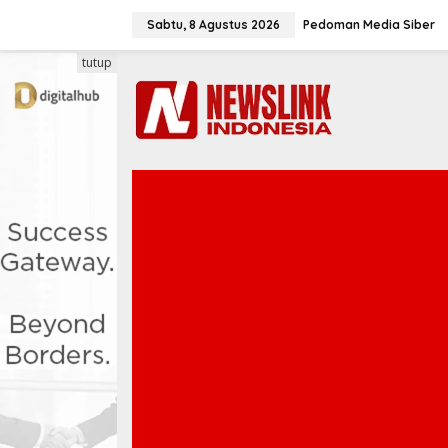
L
e
Sabtu, 8 Agustus 2026
Pedoman Media Siber
w
a
tutup
t
i
k
e
k
o
n
t
e
n