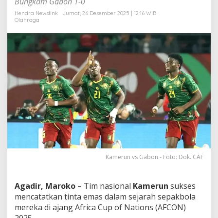
Bungkam Gabon 1-0
d
i
Hendra Newslink
Jumat, 26 Desember 2025 | 12:16 WIB
Olahraga
r
!
K
a
m
e
r
u
n
H
e
n
t
i
k
a
Kamerun vs Gabon - Foto: Dok. CAF
n
K
u
Agadir, Maroko
– Tim nasional
Kamerun
sukses
t
mencatatkan tinta emas dalam sejarah sepakbola
u
k
mereka di ajang Africa Cup of Nations (AFCON)
a