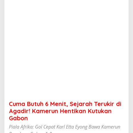
M
e
n
i
t
,
S
e
j
a
r
a
h
T
e
r
u
k
i
Cuma Butuh 6 Menit, Sejarah Terukir di
r
d
Agadir! Kamerun Hentikan Kutukan
i
Gabon
A
g
Piala Afrika: Gol Cepat Karl Etta Eyong Bawa Kamerun
a