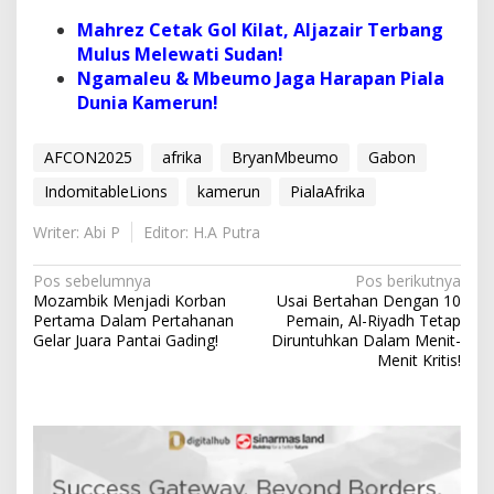
Mahrez Cetak Gol Kilat, Aljazair Terbang
Mulus Melewati Sudan!
Ngamaleu & Mbeumo Jaga Harapan Piala
Dunia Kamerun!
AFCON2025
afrika
BryanMbeumo
Gabon
IndomitableLions
kamerun
PialaAfrika
Writer: Abi P
Editor: H.A Putra
N
Pos sebelumnya
Pos berikutnya
Mozambik Menjadi Korban
Usai Bertahan Dengan 10
a
Pertama Dalam Pertahanan
Pemain, Al-Riyadh Tetap
v
Gelar Juara Pantai Gading!
Diruntuhkan Dalam Menit-
Menit Kritis!
i
g
a
s