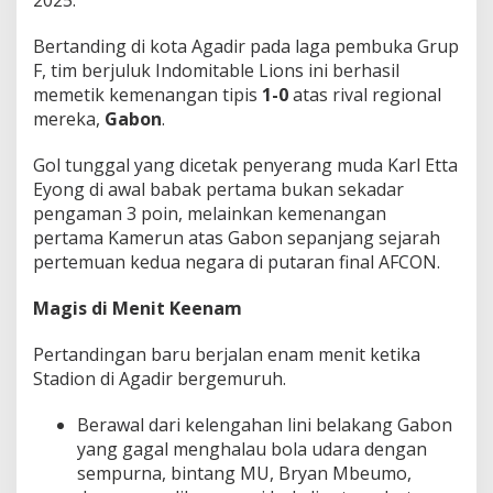
2025.
n
G
Bertanding di kota Agadir pada laga pembuka Grup
a
F, tim berjuluk Indomitable Lions ini berhasil
b
o
memetik kemenangan tipis
1-0
atas rival regional
n
mereka,
Gabon
.
Gol tunggal yang dicetak penyerang muda Karl Etta
Eyong di awal babak pertama bukan sekadar
pengaman 3 poin, melainkan kemenangan
pertama Kamerun atas Gabon sepanjang sejarah
pertemuan kedua negara di putaran final AFCON.
Magis di Menit Keenam
Pertandingan baru berjalan enam menit ketika
Stadion di Agadir bergemuruh.
Berawal dari kelengahan lini belakang Gabon
yang gagal menghalau bola udara dengan
sempurna, bintang MU, Bryan Mbeumo,