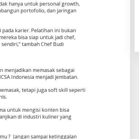
idak hanya untuk personal growth,
bangun portofolio, dan jaringan
Pendaftaran Istana Dibuka,
Warga Berebut Kuota
 pada karier. Pelatihan ini bukan
Di Daerah, Nasional
|
Rabu, 5 Agustus 2026 |
09:13 WIB
ereka bisa siap untuk jadi chef,
 sendiri,” tambah Chef Budi
gin menjadikan memasak sebagai
 NCSA Indonesia menjadi jembatan.
asak, tetapi juga soft skill seperti
is.
uma untuk mengisi konten bisa
jikan di industri kuliner yang
akmu ? Jangan sampai ketinggalan