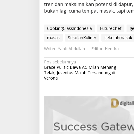
tren dan maksimalkan potensi di dapur,
bukan lagi cuma tempat masak, tapi tem
CookingClassIndonesia
FutureChef
g
masak
SekolahKuliner
sekolahmasak
Writer: Yanti Abdullah
Editor: Hendra
N
Pos sebelumnya
Brace Pulisic Bawa AC Milan Menang
a
Telak, Juventus Malah Tersandung di
v
Verona!
i
g
a
s
i
p