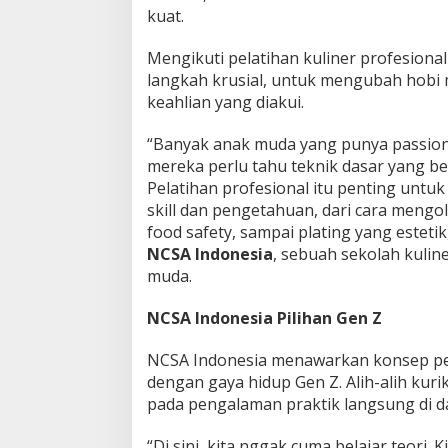
kuat.
i
P
a
Mengikuti pelatihan kuliner profesiona
n
langkah krusial, untuk mengubah hobi 
g
keahlian yang diakui.
g
u
“Banyak anak muda yang punya passion
n
g
mereka perlu tahu teknik dasar yang be
B
Pelatihan profesional itu penting unt
a
skill dan pengetahuan, dari cara mengo
r
food safety, sampai plating yang estetik
u
?
NCSA Indonesia
, sebuah sekolah kulin
muda.
NCSA Indonesia Pilihan Gen Z
NCSA Indonesia menawarkan konsep pel
dengan gaya hidup Gen Z. Alih-alih kur
pada pengalaman praktik langsung di d
“Di sini, kita nggak cuma belajar teori.