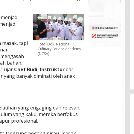
l menjadi
menjadi
 masak, tapi
Foto: Dok. National
nar.
Culinary Service Academy
(NCSA)
uk mengasah
lah bahan,
,” ujar
Chef Budi
,
Instruktur
dari
er yang banyak diminati oleh anak
atihan yang engaging dan relevan,
ikulum yang kaku, mereka berfokus
apur profesional.
 Kita langsung pegang pisau, masak,