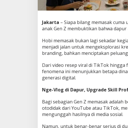
a
p
a
G
Jakarta
– Siapa bilang memasak cuma uru
e
anak Gen Z membuktikan bahwa dapur 
n
Z
Hobi memasak bukan lagi sekadar kegia
J
a
menjadi jalan untuk mengeksplorasi kr
d
branding, bahkan menciptakan peluang 
i
k
Dari video resep viral di TikTok hingg
a
fenomena ini menunjukkan betapa dinam
n
D
generasi digital.
a
p
Nge-Vlog di Dapur, Upgrade Skill Pro
u
r
Bagi sebagian Gen Z memasak adalah ben
S
e
otodidak dari YouTube atau TikTok, men
b
mengunggah hasilnya di media sosial.
a
g
Namun, untuk benar-benar serius di dun
a