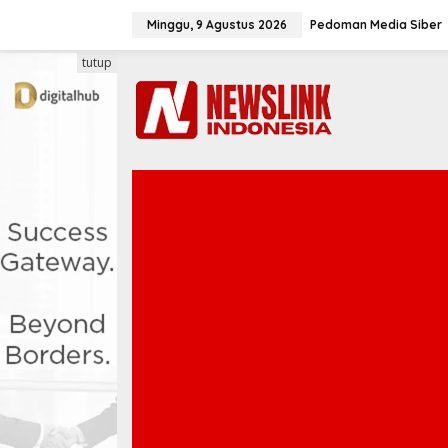
L
e
Minggu, 9 Agustus 2026
Pedoman Media Siber
w
a
tutup
t
i
k
e
k
o
n
t
e
n