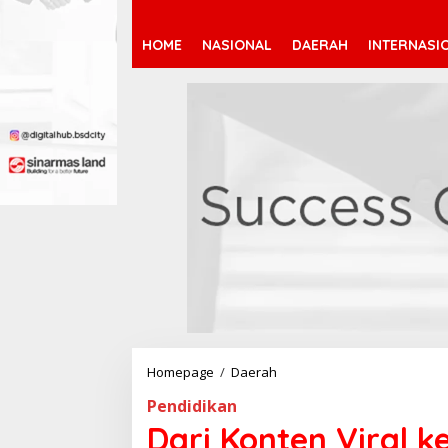
HOME
NASIONAL
DAERAH
INTERNASI
Homepage
/
Daerah
D
a
Pendidikan
r
i
Dari Konten Viral 
K