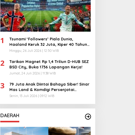
1
Tsunami ‘Followers’ Piala Dunia,
Haaland Keruk 32 Juta, Kiper 40 Tahun
Bikin Geger!
Minggu, 26 Juli 2026 | 12:50 WIB
2
Tarikan Magnet Rp 1,4 Triliun D-HUB SEZ
BSD City, Buka 1736 Lapangan Kerja!
Jumat, 24 Juli 2026 | 11:38 WIB
3
79 Juta Anak Diintai Bahaya Siber! Sinar
Mas Land & Komdigi Persenjatai
Ratusan Guru!
Senin, 13 Juli 2026 | 09:12 WIB
DAERAH