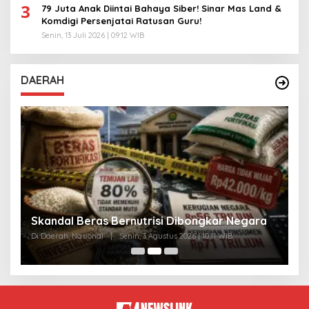
3
79 Juta Anak Diintai Bahaya Siber! Sinar Mas Land &
Komdigi Persenjatai Ratusan Guru!
Senin, 13 Juli 2026 | 09:12 WIB
DAERAH
A
Skandal Beras Bernutrisi Dibongkar Negara
T
Di Daerah, Nasional
|
Senin, 3 Agustus 2026 | 10:11 WIB
Di