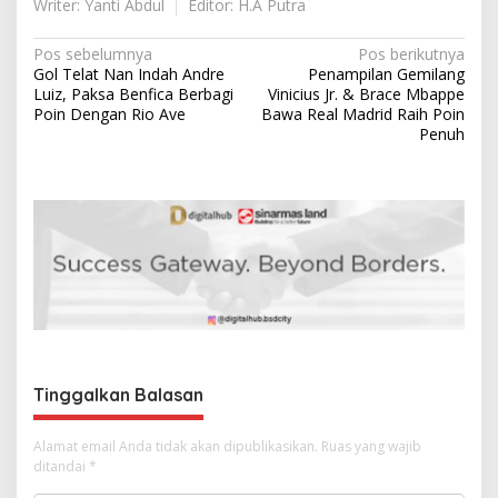
Writer: Yanti Abdul
Editor: H.A Putra
N
Pos sebelumnya
Pos berikutnya
Gol Telat Nan Indah Andre
Penampilan Gemilang
a
Luiz, Paksa Benfica Berbagi
Vinicius Jr. & Brace Mbappe
v
Poin Dengan Rio Ave
Bawa Real Madrid Raih Poin
Penuh
i
g
a
s
i
p
o
s
Tinggalkan Balasan
Alamat email Anda tidak akan dipublikasikan.
Ruas yang wajib
ditandai
*