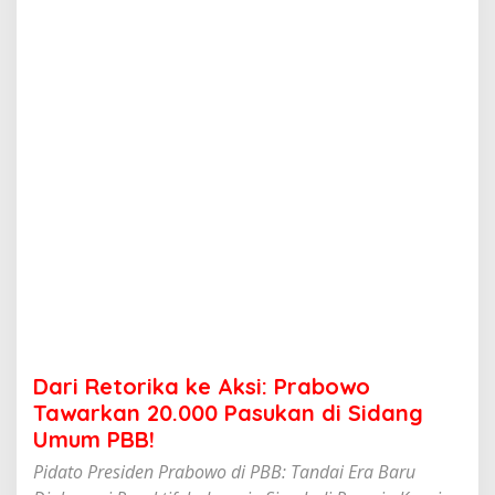
k
a
k
e
A
k
s
i
:
P
r
a
b
o
w
o
T
a
w
Dari Retorika ke Aksi: Prabowo
a
r
Tawarkan 20.000 Pasukan di Sidang
k
Umum PBB!
a
n
Pidato Presiden Prabowo di PBB: Tandai Era Baru
2