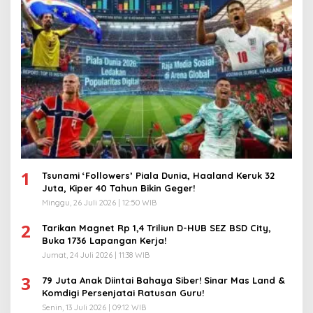
1
Tsunami ‘Followers’ Piala Dunia, Haaland Keruk 32
Juta, Kiper 40 Tahun Bikin Geger!
Minggu, 26 Juli 2026 | 12:50 WIB
2
Tarikan Magnet Rp 1,4 Triliun D-HUB SEZ BSD City,
Buka 1736 Lapangan Kerja!
Jumat, 24 Juli 2026 | 11:38 WIB
3
79 Juta Anak Diintai Bahaya Siber! Sinar Mas Land &
Komdigi Persenjatai Ratusan Guru!
Senin, 13 Juli 2026 | 09:12 WIB