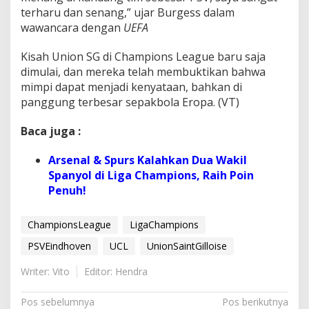
terharu dan senang,” ujar Burgess dalam
wawancara dengan
UEFA
Kisah Union SG di Champions League baru saja
dimulai, dan mereka telah membuktikan bahwa
mimpi dapat menjadi kenyataan, bahkan di
panggung terbesar sepakbola Eropa.
(VT)
Baca juga :
Arsenal & Spurs Kalahkan Dua Wakil
Spanyol di Liga Champions, Raih Poin
Penuh!
ChampionsLeague
LigaChampions
PSVEindhoven
UCL
UnionSaintGilloise
Writer: Vito
Editor: Hendra
N
Pos sebelumnya
Pos berikutnya