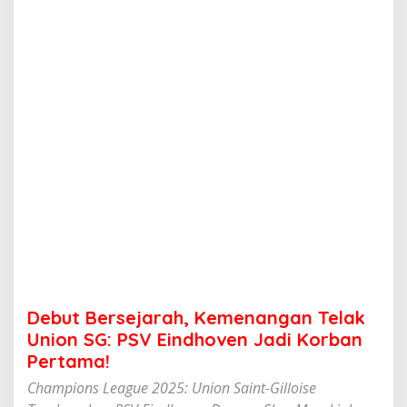
j
a
r
a
h
,
K
e
m
e
n
a
n
g
a
n
T
e
l
Debut Bersejarah, Kemenangan Telak
a
k
Union SG: PSV Eindhoven Jadi Korban
U
Pertama!
n
i
Champions League 2025: Union Saint-Gilloise
o