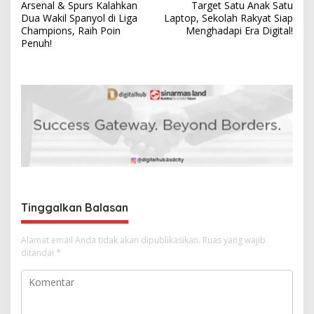
Arsenal & Spurs Kalahkan
Target Satu Anak Satu
a
Dua Wakil Spanyol di Liga
Laptop, Sekolah Rakyat Siap
v
Champions, Raih Poin
Menghadapi Era Digital!
Penuh!
i
g
a
s
i
p
o
s
Tinggalkan Balasan
Alamat email Anda tidak akan dipublikasikan.
Ruas yang wajib
ditandai
*