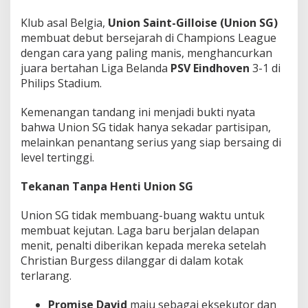
n
P
Klub asal Belgia,
Union Saint-Gilloise (Union SG)
e
membuat debut bersejarah di Champions League
r
dengan cara yang paling manis, menghancurkan
t
juara bertahan Liga Belanda
PSV Eindhoven
3-1 di
a
m
Philips Stadium.
a
!
Kemenangan tandang ini menjadi bukti nyata
bahwa Union SG tidak hanya sekadar partisipan,
melainkan penantang serius yang siap bersaing di
level tertinggi.
Tekanan Tanpa Henti Union SG
Union SG tidak membuang-buang waktu untuk
membuat kejutan. Laga baru berjalan delapan
menit, penalti diberikan kepada mereka setelah
Christian Burgess dilanggar di dalam kotak
terlarang.
Promise David
maju sebagai eksekutor dan