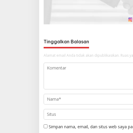
o
s
Tinggalkan Balasan
Alamat email Anda tidak akan dipublikasikan.
Ruas ya
Simpan nama, email, dan situs web saya pa