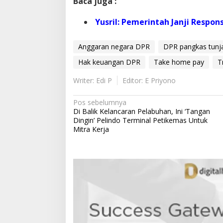
Baca juga :
Yusril: Pemerintah Janji Respon
Anggaran negara DPR
DPR pangkas tunj
Hak keuangan DPR
Take home pay
T
Writer: Edi P
Editor: E Priyono
N
Pos sebelumnya
Di Balik Kelancaran Pelabuhan, Ini ‘Tangan
a
Dingin’ Pelindo Terminal Petikemas Untuk
v
Mitra Kerja
i
g
a
s
i
p