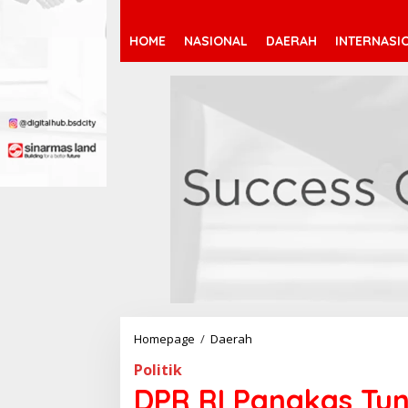
HOME
NASIONAL
DAERAH
INTERNASI
Homepage
/
Daerah
D
P
Politik
R
R
DPR RI Pangkas Tu
I