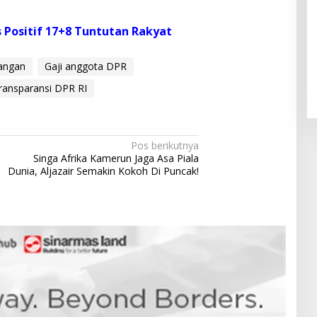
s Positif 17+8 Tuntutan Rakyat
Pendaftaran Istana Dibuka,
Warga Berebut Kuota
angan
Gaji anggota DPR
Di Daerah, Nasional
|
Rabu, 5 Agustus 2026 |
09:13 WIB
ransparansi DPR RI
Pos berikutnya
Singa Afrika Kamerun Jaga Asa Piala
Dunia, Aljazair Semakin Kokoh Di Puncak!