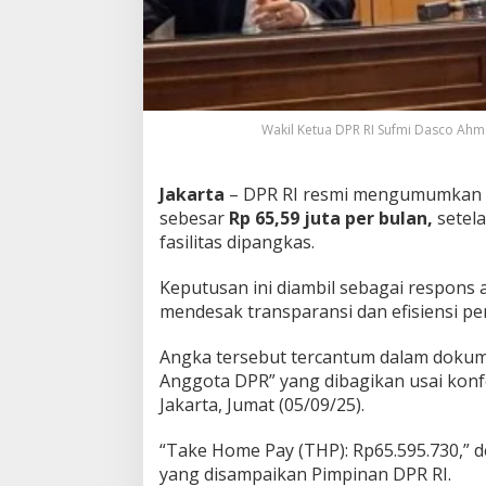
P
a
y
A
n
g
Wakil Ketua DPR RI Sufmi Dasco Ahm
g
o
t
Jakarta
– DPR RI resmi mengumumkan
a
K
sebesar
Rp 65,59 juta per bulan,
setel
i
fasilitas dipangkas.
n
i
Keputusan ini diambil sebagai respons 
R
mendesak transparansi dan efisiensi 
p
6
5
Angka tersebut tercantum dalam dokum
J
Anggota DPR” yang dibagikan usai konf
u
Jakarta, Jumat (05/09/25).
t
a
a
“Take Home Pay (THP): Rp65.595.730,” d
n
yang disampaikan Pimpinan DPR RI.