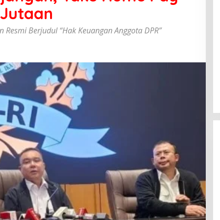
 Jutaan
 Resmi Berjudul “Hak Keuangan Anggota DPR”