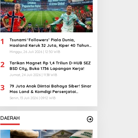
1
Tsunami ‘Followers’ Piala Dunia,
Haaland Keruk 32 Juta, Kiper 40 Tahun
Bikin Geger!
Minggu, 26 Juli 2026 | 12:50 WIB
2
Tarikan Magnet Rp 1,4 Triliun D-HUB SEZ
BSD City, Buka 1736 Lapangan Kerja!
Jumat, 24 Juli 2026 | 11:38 WIB
3
79 Juta Anak Diintai Bahaya Siber! Sinar
Mas Land & Komdigi Persenjatai
Ratusan Guru!
Senin, 13 Juli 2026 | 09:12 WIB
DAERAH