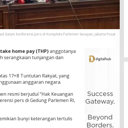
ad dalam konferensi pers di Kompleks Parlemen Senayan, Jakarta Pusat
take home pay (THP)
anggotanya
ah serangkaian tunjangan dan
atas 17+8 Tuntutan Rakyat, yang
penggunaan anggaran negara.
en resmi berjudul “Hak Keuangan
erensi pers di Gedung Parlemen RI,
emikian bunyi keterangan tertulis