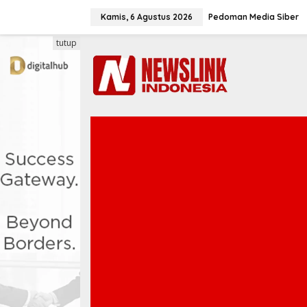
L
e
Kamis, 6 Agustus 2026
Pedoman Media Siber
w
a
tutup
t
i
k
e
k
o
n
t
e
n