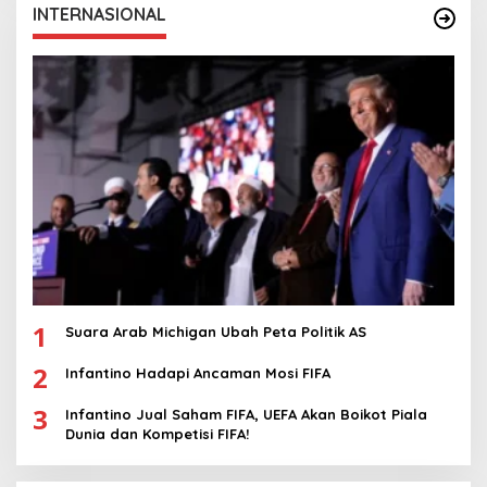
INTERNASIONAL
1
Suara Arab Michigan Ubah Peta Politik AS
2
Infantino Hadapi Ancaman Mosi FIFA
3
Infantino Jual Saham FIFA, UEFA Akan Boikot Piala
Dunia dan Kompetisi FIFA!