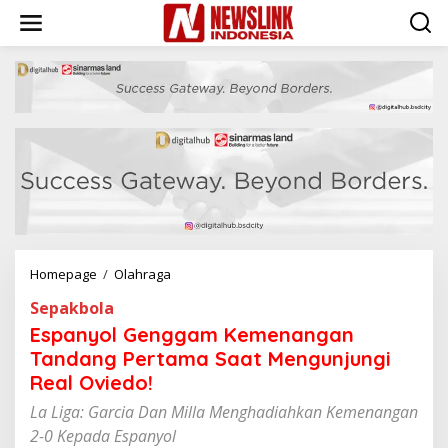
L
e
w
a
t
i
k
e
k
o
n
t
e
n
Homepage
/
Olahraga
E
s
Sepakbola
p
a
Espanyol Genggam Kemenangan
n
Tandang Pertama Saat Mengunjungi
y
Real Oviedo!
o
l
La Liga: Garcia Dan Milla Menghadiahkan Kemenangan
G
2-0 Kepada Espanyol
e