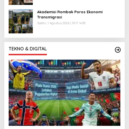
Akademisi Rombak Poros Ekonomi
Transmigrasi
Sabtu, 1 Agustus 2026 | 10:17 WIB
TEKNO & DIGITAL