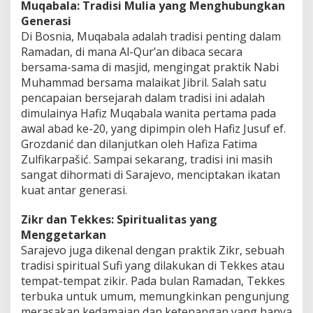
Muqabala: Tradisi Mulia yang Menghubungkan
Generasi
Di Bosnia, Muqabala adalah tradisi penting dalam
Ramadan, di mana Al-Qur’an dibaca secara
bersama-sama di masjid, mengingat praktik Nabi
Muhammad bersama malaikat Jibril. Salah satu
pencapaian bersejarah dalam tradisi ini adalah
dimulainya Hafiz Muqabala wanita pertama pada
awal abad ke-20, yang dipimpin oleh Hafiz Jusuf ef.
Grozdanić dan dilanjutkan oleh Hafiza Fatima
Zulfikarpašić. Sampai sekarang, tradisi ini masih
sangat dihormati di Sarajevo, menciptakan ikatan
kuat antar generasi.
Zikr dan Tekkes: Spiritualitas yang
Menggetarkan
Sarajevo juga dikenal dengan praktik Zikr, sebuah
tradisi spiritual Sufi yang dilakukan di Tekkes atau
tempat-tempat zikir. Pada bulan Ramadan, Tekkes
terbuka untuk umum, memungkinkan pengunjung
merasakan kedamaian dan ketenangan yang hanya