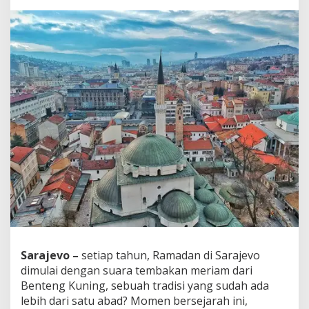
a
n
d
i
S
a
r
a
j
e
v
o
B
i
k
i
n
K
a
m
Sarajevo –
setiap tahun, Ramadan di Sarajevo
u
T
dimulai dengan suara tembakan meriam dari
e
Benteng Kuning, sebuah tradisi yang sudah ada
r
lebih dari satu abad? Momen bersejarah ini,
p