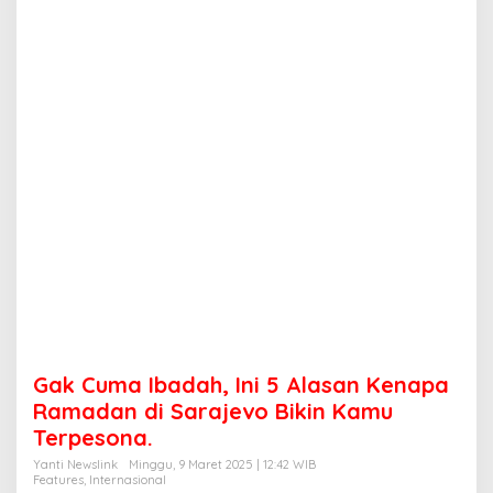
d
a
h
,
I
n
i
5
A
l
a
s
a
n
K
e
n
a
p
Gak Cuma Ibadah, Ini 5 Alasan Kenapa
a
R
Ramadan di Sarajevo Bikin Kamu
a
Terpesona.
m
a
Yanti Newslink
Minggu, 9 Maret 2025 | 12:42 WIB
Features
,
Internasional
d