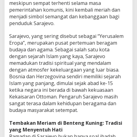
meskipun sempat terhenti selama masa
e
s
pemerintahan komunis, kini kembali meriah dan
o
menjadi simbol semangat dan kebanggaan bagi
n
penduduk Sarajevo.
a
.
Sarajevo, yang sering disebut sebagai “Yerusalem
Eropa”, merupakan pusat pertemuan beragam
budaya dan agama. Sebagai salah satu kota
dengan sejarah Islam yang kaya, Sarajevo
memadukan tradisi spiritual yang mendalam
dengan atmosfer kekeluargaan yang luar biasa.
Bosnia dan Herzegovina sendiri memiliki sejarah
Islam yang panjang, dimulai sejak abad ke-15
ketika negara ini berada di bawah kekuasaan
Kekaisaran Ottoman. Pengaruh Sarajevo masih
sangat terasa dalam kehidupan beragama dan
budaya masyarakat setempat.
Tembakan Meriam di Benteng Kuning:
Tradisi
yang Menyentuh Hati
Ramadan di Sarajevo bukan hanya soal ibadah,