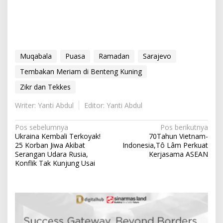
Muqabala
Puasa
Ramadan
Sarajevo
Tembakan Meriam di Benteng Kuning
Zikr dan Tekkes
Writer: Yanti Abdul
Editor: Yanti Abdul
N
Pos sebelumnya
Pos berikutnya
Ukraina Kembali Terkoyak!
70Tahun Vietnam-
a
25 Korban Jiwa Akibat
Indonesia,Tô Lâm Perkuat
v
Serangan Udara Rusia,
Kerjasama ASEAN
Konflik Tak Kunjung Usai
i
g
a
s