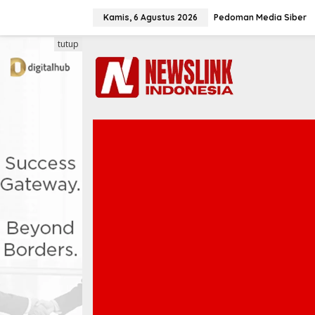
L
e
Kamis, 6 Agustus 2026
Pedoman Media Siber
w
a
tutup
t
i
k
e
k
o
n
t
e
n