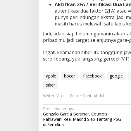
Aktifkan 2FA / Verifikasi Dua La
autentikasi dua faktor (2FA) atau 
punya perlindungan ekstra. Jadi 
masih harus melewati satu lapis k
Jadi, udah siap belum ngamanin akun-a
pribadimu jadi target selanjutnya gara-
Ingat, keamanan siber itu tanggung jaw
scroll doang, yuk langsung gercep! (VT)
apple
bocor
Facebook
google
siber
Writer: Vito
Editor: Yanti Abdul
N
Pos sebelumnya
Gonzalo Garcia Bersinar, Courtois
a
Pahlawan! Real Madrid Siap Tantang PSG
v
di Semifinal!