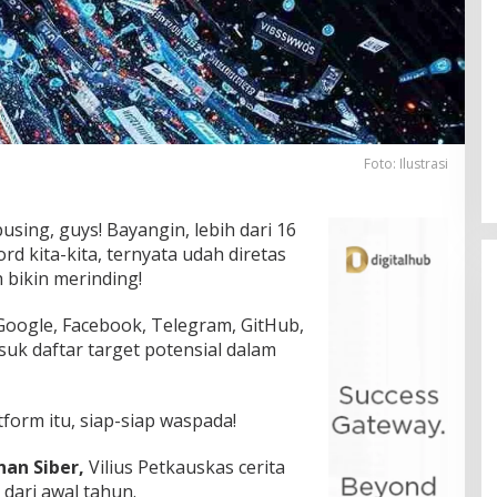
Foto: Ilustrasi
 pusing, guys! Bayangin, lebih dari 16
rd kita-kita, ternyata udah diretas
h bikin merinding!
Google, Facebook, Telegram, GitHub,
k daftar target potensial dalam
tform itu, siap-siap waspada!
an Siber,
Vilius Petkauskas cerita
dari awal tahun.