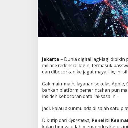
s
s
w
o
r
d
B
o
c
o
r
Jakarta
– Dunia digital lagi-lagi dibikin
,
miliar kredensial login, termasuk passwo
B
dan dibocorkan ke jagat maya. Fix, ini si
e
g
i
Gak main-main, layanan sekelas Apple, 
n
bahkan platform pemerintahan pun masu
i
insiden kebocoran data raksasa ini.
C
a
r
Jadi, kalau akunmu ada di salah satu pla
a
M
Dikutip dari
Cybernews,
Peneliti Keaman
e
kalau timnya udah mengendus kasus ini 
l