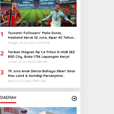
1
Tsunami ‘Followers’ Piala Dunia,
Haaland Keruk 32 Juta, Kiper 40 Tahun
Bikin Geger!
Minggu, 26 Juli 2026 | 12:50 WIB
2
Tarikan Magnet Rp 1,4 Triliun D-HUB SEZ
BSD City, Buka 1736 Lapangan Kerja!
Jumat, 24 Juli 2026 | 11:38 WIB
3
79 Juta Anak Diintai Bahaya Siber! Sinar
Mas Land & Komdigi Persenjatai
Ratusan Guru!
Senin, 13 Juli 2026 | 09:12 WIB
DAERAH