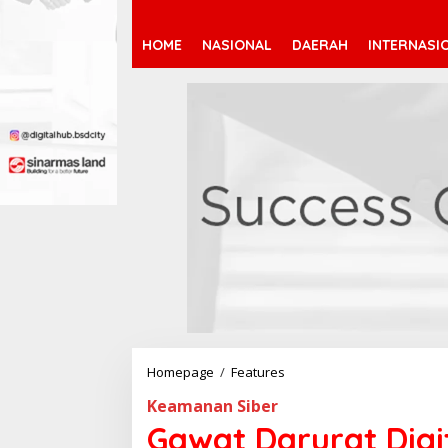
HOME
NASIONAL
DAERAH
INTERNASI
Homepage
/
Features
G
a
Keamanan Siber
w
a
Gawat Darurat Digit
t