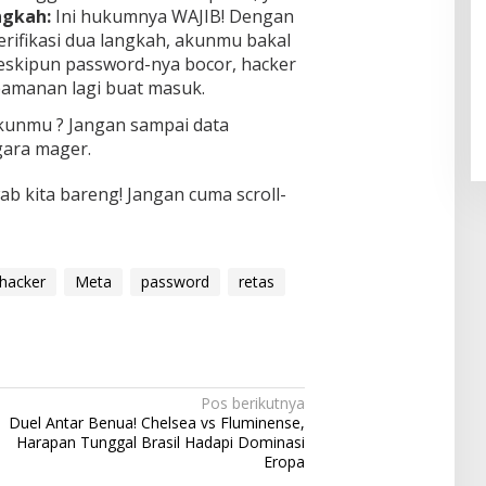
ngkah:
Ini hukumnya WAJIB! Dengan
verifikasi dua langkah, akunmu bakal
Pendaftaran Istana Dibuka,
meskipun password-nya bocor, hacker
Warga Berebut Kuota
eamanan lagi buat masuk.
Di Daerah, Nasional
|
Rabu, 5 Agustus 2026 |
09:13 WIB
kunmu ? Jangan sampai data
gara mager.
ab kita bareng! Jangan cuma scroll-
hacker
Meta
password
retas
Pos berikutnya
Duel Antar Benua! Chelsea vs Fluminense,
Harapan Tunggal Brasil Hadapi Dominasi
Eropa