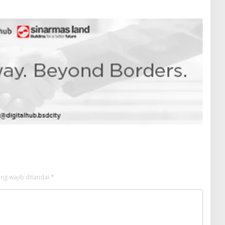
ng wajib ditandai
*