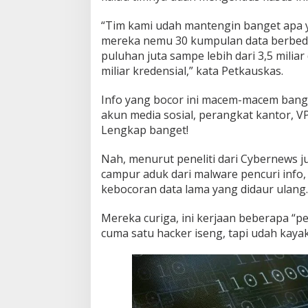
i
“Tim kami udah mantengin banget apa ya
n
d
mereka nemu 30 kumpulan data berbeda
u
puluhan juta sampe lebih dari 3,5 milia
n
miliar kredensial,” kata Petkauskas.
g
i
Info yang bocor ini macem-macem banget,
n
y
akun media sosial, perangkat kantor, V
a
Lengkap banget!
!
Nah, menurut peneliti dari Cybernews ju
campur aduk dari malware pencuri info,
kebocoran data lama yang didaur ulang.
Mereka curiga, ini kerjaan beberapa “pen
cuma satu hacker iseng, tapi udah kaya