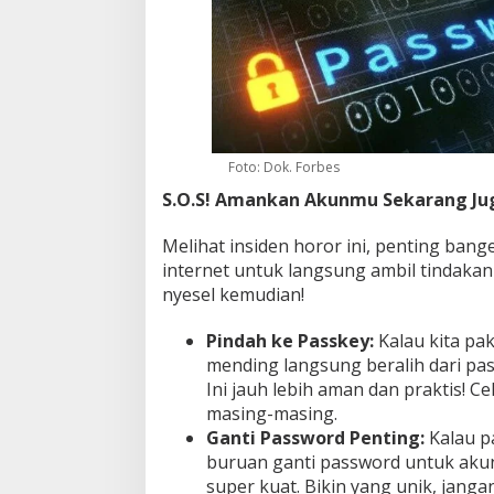
Foto: Dok. Forbes
S.O.S! Amankan Akunmu Sekarang Ju
Melihat insiden horor ini, penting bang
internet untuk langsung ambil tindakan
nyesel kemudian!
Pindah ke Passkey:
Kalau kita pak
mending langsung beralih dari pas
Ini jauh lebih aman dan praktis! Ce
masing-masing.
Ganti Password Penting:
Kalau p
buruan ganti password untuk akun
super kuat. Bikin yang unik, janga