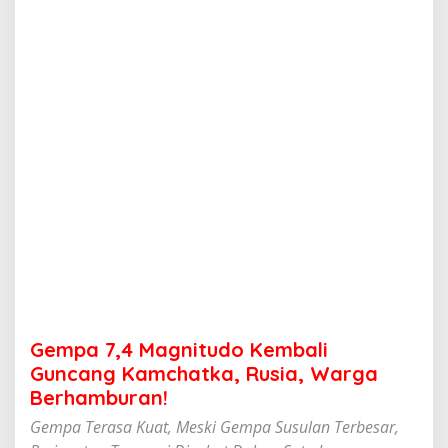
g
n
i
t
u
d
o
K
e
m
b
a
l
i
G
u
n
c
a
Gempa 7,4 Magnitudo Kembali
n
g
Guncang Kamchatka, Rusia, Warga
K
Berhamburan!
a
m
Gempa Terasa Kuat, Meski Gempa Susulan Terbesar,
c