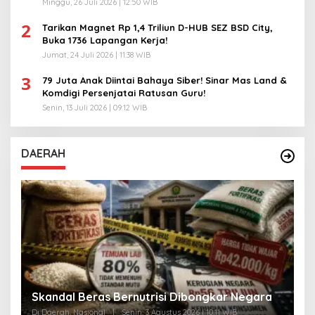
Minggu, 26 Juli 2026 | 12:50 WIB
2
Tarikan Magnet Rp 1,4 Triliun D-HUB SEZ BSD City,
Buka 1736 Lapangan Kerja!
Jumat, 24 Juli 2026 | 11:38 WIB
3
79 Juta Anak Diintai Bahaya Siber! Sinar Mas Land &
Komdigi Persenjatai Ratusan Guru!
Senin, 13 Juli 2026 | 09:12 WIB
DAERAH
A
Skandal Beras Bernutrisi Dibongkar Negara
T
Di Daerah, Nasional
|
Senin, 3 Agustus 2026 | 10:11 WIB
Di