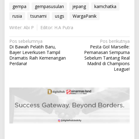
gempa
gempasusulan
jepang
kamchatka
rusia
tsunami
usgs
WargaPanik
Writer: Abi P
Editor: H.A Putra
N
Pos sebelumnya
Pos berikutnya
Di Bawah Pelatih Baru,
Pesta Gol Marseille:
a
Bayer Leverkusen Tampil
Pemanasan Sempurna
v
Dramatis Raih Kemenangan
Sebelum Tantang Real
Perdana!
Madrid di Champions
i
League!
g
a
s
i
p
o
s