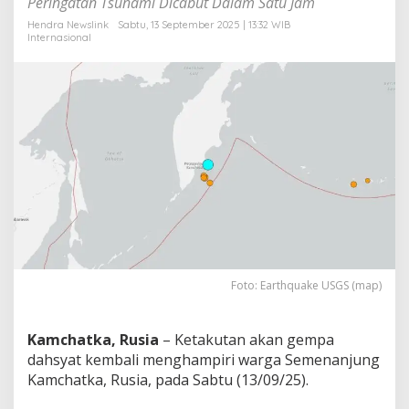
Peringatan Tsunami Dicabut Dalam Satu Jam
h
a
Hendra Newslink
Sabtu, 13 September 2025 | 13:32 WIB
Internasional
t
k
a
,
R
u
s
i
a
,
W
a
r
g
a
Foto: Earthquake USGS (map)
B
e
r
h
Kamchatka, Rusia
– Ketakutan akan gempa
a
dahsyat kembali menghampiri warga Semenanjung
m
Kamchatka, Rusia, pada Sabtu (13/09/25).
b
u