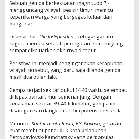
Sebuah gempa berkekuatan magnitudo 7,4
r
a
mengguncang wilayah pesisir timur, memicu
n
kepanikan warga yang bergegas keluar dari
!
bangunan.
Dilansir dari
The Independent
, ketegangan itu
segera mereda setelah peringatan tsunami yang
sempat dikeluarkan akhirnya dicabut.
Peristiwa ini menjadi pengingat akan kerapuhan
wilayah tersebut, yang baru saja dilanda gempa
masif dua bulan lalu.
Gempa terjadi sekitar pukul 14.40 waktu setempat,
di lepas pantai timur semenanjung. Dengan
kedalaman sekitar 39-40 kilometer, gempa ini
dikategorikan dangkal dan berpotensi merusak.
Menurut
Kantor Berita Rusia, RIA Novosti
, getaran
kuat membuat penduduk kota pelabuhan
Petropavlovsk-Kamchatsky yang berpopulasi