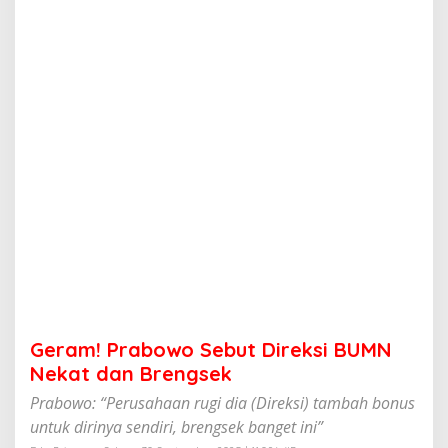
o
w
o
S
e
b
u
t
D
i
r
e
k
s
i
B
U
M
N
Geram! Prabowo Sebut Direksi BUMN
N
e
Nekat dan Brengsek
k
Prabowo: “Perusahaan rugi dia (Direksi) tambah bonus
a
t
untuk dirinya sendiri, brengsek banget ini”
d