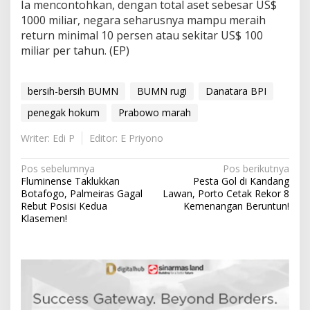
Ia mencontohkan, dengan total aset sebesar US$
1000 miliar, negara seharusnya mampu meraih
return minimal 10 persen atau sekitar US$ 100
miliar per tahun. (EP)
bersih-bersih BUMN
BUMN rugi
Danatara BPI
penegak hokum
Prabowo marah
Writer: Edi P
Editor: E Priyono
N
Pos sebelumnya
Pos berikutnya
Fluminense Taklukkan
Pesta Gol di Kandang
a
Botafogo, Palmeiras Gagal
Lawan, Porto Cetak Rekor 8
v
Rebut Posisi Kedua
Kemenangan Beruntun!
Klasemen!
i
g
a
s
i