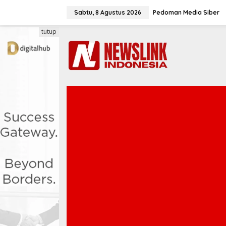
L
e
Sabtu, 8 Agustus 2026
Pedoman Media Siber
w
a
tutup
t
i
k
e
k
o
n
t
e
n