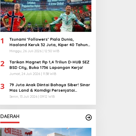
1
Tsunami ‘Followers’ Piala Dunia,
Haaland Keruk 32 Juta, Kiper 40 Tahun
Bikin Geger!
Minggu, 26 Juli 2026 | 12:50 WIB
2
Tarikan Magnet Rp 1,4 Triliun D-HUB SEZ
BSD City, Buka 1736 Lapangan Kerja!
Jumat, 24 Juli 2026 | 11:38 WIB
3
79 Juta Anak Diintai Bahaya Siber! Sinar
Mas Land & Komdigi Persenjatai
Ratusan Guru!
Senin, 13 Juli 2026 | 09:12 WIB
DAERAH