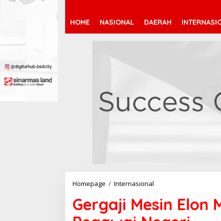
HOME
NASIONAL
DAERAH
INTERNASI
Homepage
/
Internasional
G
e
Gergaji Mesin Elon
r
g
a