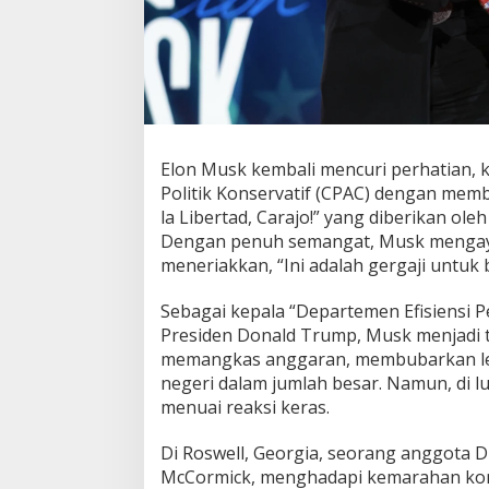
n
g
g
a
r
a
n
P
Elon Musk kembali mencuri perhatian, ka
e
Politik Konservatif (CPAC) dengan memb
g
a
la Libertad, Carajo!” yang diberikan oleh
w
Dengan penuh semangat, Musk mengay
a
meneriakkan, “Ini adalah gergaji untuk b
i
N
Sebagai kepala “Departemen Efisiensi 
e
g
Presiden Donald Trump, Musk menjadi 
e
memangkas anggaran, membubarkan l
r
negeri dalam jumlah besar. Namun, di lu
i
menuai reaksi keras.
Di Roswell, Georgia, seorang anggota DP
McCormick, menghadapi kemarahan kon