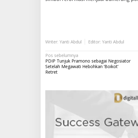
Writer: Yanti Abdul
Editor: Yanti Abdul
N
Pos sebelumnya
PDIP Tunjuk Pramono sebagai Negosiator
a
Setelah Megawati Hebohkan ‘Boikot’
v
Retret
i
g
a
s
i
p
o