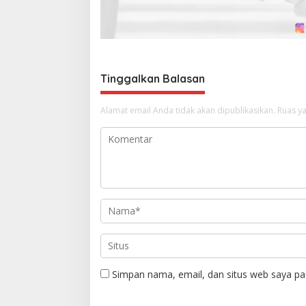
s
Tinggalkan Balasan
Alamat email Anda tidak akan dipublikasikan.
Ruas ya
Simpan nama, email, dan situs web saya pa