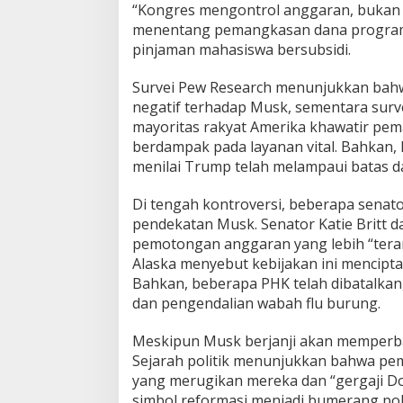
“Kongres mengontrol anggaran, bukan 
menentang pemangkasan dana program s
pinjaman mahasiswa bersubsidi.
Survei Pew Research menunjukkan bah
negatif terhadap Musk, sementara sur
mayoritas rakyat Amerika khawatir pe
berdampak pada layanan vital. Bahkan,
menilai Trump telah melampaui batas
Di tengah kontroversi, beberapa sena
pendekatan Musk. Senator Katie Britt 
pemotongan anggaran yang lebih “terar
Alaska menyebut kebijakan ini mencipt
Bahkan, beberapa PHK telah dibatalkan
dan pengendalian wabah flu burung.
Meskipun Musk berjanji akan memperbaik
Sejarah politik menunjukkan bahwa pem
yang merugikan mereka dan “gergaji Do
simbol reformasi menjadi bumerang poli