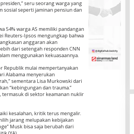
presiden,” seru seorang warga yang
osial seperti jaminan pensiun dan
wa 54% warga AS memiliki pandangan
vei Reuters-Ipsos mengungkap bahwa
mangkasan anggaran akan
 lebih dari setengah responden CNN
 dalam menggunakan kekuasaannya.
tor Republik mulai mempertanyakan
dari Alabama menyerukan
ah,” sementara Lisa Murkowski dari
akan “kebingungan dan trauma.”
, termasuk di sektor keamanan nuklir
i kesalahan, kritik terus mengalir.
ilih jarang melupakan kebijakan
ge” Musk bisa saja berubah dari
tik.(YA)