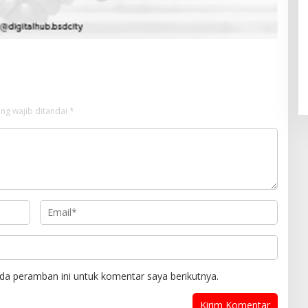
Pendaftaran Istana Dibuka,
Warga Berebut Kuota
Di Daerah, Nasional
|
Rabu, 5 Agustus 2026 |
09:13 WIB
ng wajib ditandai
*
da peramban ini untuk komentar saya berikutnya.