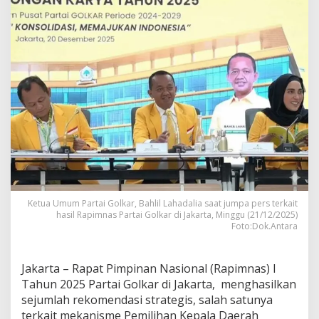
P
R
D
,
I
n
i
H
a
s
i
l
R
a
p
i
Ketua Umum Partai Golkar, Bahlil Lahadalia saat jumpa pers terkait
m
hasil Rapimnas Partai Golkar di Jakarta, Minggu (21/12/2025)
n
Foto:Dok.Antara
a
s
I
Jakarta – Rapat Pimpinan Nasional (Rapimnas) I
2
Tahun 2025 Partai Golkar di Jakarta, menghasilkan
0
sejumlah rekomendasi strategis, salah satunya
2
5
terkait mekanisme Pemilihan Kepala Daerah