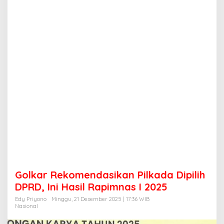
m
e
n
d
a
s
i
k
a
n
P
i
l
k
a
d
a
D
i
Golkar Rekomendasikan Pilkada Dipilih
p
i
DPRD, Ini Hasil Rapimnas I 2025
l
Edy Priyono
Minggu, 21 Desember 2025 | 17:36 WIB
i
Nasional
h
D