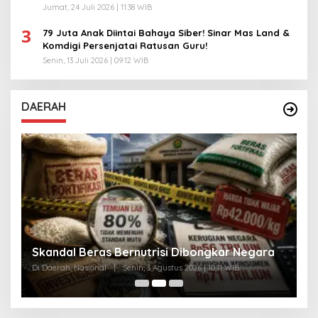
Jumat, 24 Juli 2026 | 11:38 WIB
3
79 Juta Anak Diintai Bahaya Siber! Sinar Mas Land &
Komdigi Persenjatai Ratusan Guru!
Senin, 13 Juli 2026 | 09:12 WIB
DAERAH
A
Skandal Beras Bernutrisi Dibongkar Negara
T
Di Daerah, Nasional
|
Senin, 3 Agustus 2026 | 10:11 WIB
Di