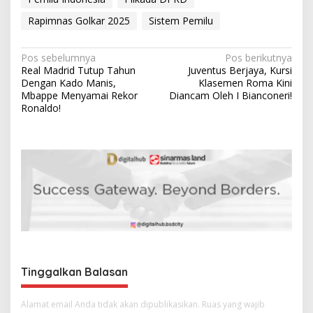
Rapimnas Golkar 2025
Sistem Pemilu
N
Pos sebelumnya
Pos berikutnya
Real Madrid Tutup Tahun
Juventus Berjaya, Kursi
a
Dengan Kado Manis,
Klasemen Roma Kini
v
Mbappe Menyamai Rekor
Diancam Oleh I Bianconeri!
Ronaldo!
i
g
a
s
i
p
o
s
Tinggalkan Balasan
Alamat email Anda tidak akan dipublikasikan.
Ruas yang wajib