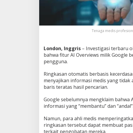
K
e
s
e
h
Tenaga medis profesiona
a
t
a
n
London, Inggris
– Investigasi terbaru 
S
bahwa fitur AI Overviews milik Google
e
pengguna.
s
a
Ringkasan otomatis berbasis kecerdasa
t
?
menyajikan informasi medis yang tidak 
baris teratas hasil pencarian.
Google sebelumnya mengklaim bahwa 
informasi yang “membantu” dan “andal”
Namun, para ahli medis memperingatka
ringkasan tersebut dapat membuat pas
terkait pengobatan mereka.