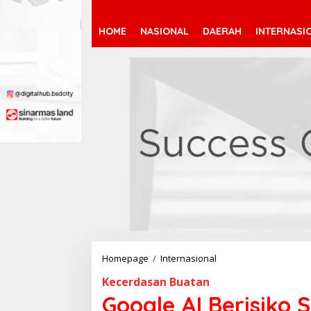
HOME
NASIONAL
DAERAH
INTERNASI
Homepage
/
Internasional
G
o
Kecerdasan Buatan
o
g
Google AI Berisiko 
l