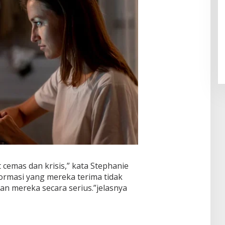
Pendaftaran Istana Dibuka,
Warga Berebut Kuota
Di Daerah, Nasional
|
Rabu, 5 Agustus 2026 |
09:13 WIB
t cemas dan krisis,” kata Stephanie
nformasi yang mereka terima tidak
n mereka secara serius.”jelasnya