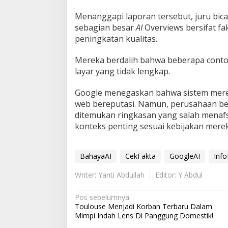
Menanggapi laporan tersebut, juru bi
sebagian besar
AI
Overviews bersifat f
peningkatan kualitas.
Mereka berdalih bahwa beberapa conto
layar yang tidak lengkap.
Google menegaskan bahwa sistem mere
web bereputasi. Namun, perusahaan ber
ditemukan ringkasan yang salah menaf
konteks penting sesuai kebijakan merek
BahayaAI
CekFakta
GoogleAI
Inf
Writer: Yanti Abdullah
Editor: Y Abdul
N
Pos sebelumnya
Toulouse Menjadi Korban Terbaru Dalam
a
Mimpi Indah Lens Di Panggung Domestik!