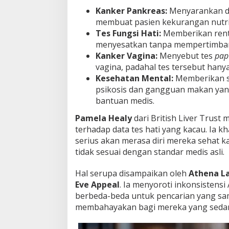
Kanker Pankreas:
Menyarankan di
membuat pasien kekurangan nutri
Tes Fungsi Hati:
Memberikan rent
menyesatkan tanpa mempertimbangk
Kanker Vagina:
Menyebut tes
pap
vagina, padahal tes tersebut hany
Kesehatan Mental:
Memberikan sa
psikosis dan gangguan makan yan
bantuan medis.
Pamela Healy
dari British Liver Trust
terhadap data tes hati yang kacau. Ia k
serius akan merasa diri mereka sehat k
tidak sesuai dengan standar medis asli.
Hal serupa disampaikan oleh
Athena L
Eve Appeal
. Ia menyoroti inkonsistens
berbeda-beda untuk pencarian yang sa
membahayakan bagi mereka yang sedang