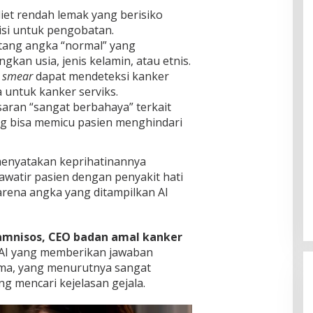
et rendah lemak yang berisiko
si untuk pengobatan.
ang angka “normal” yang
an usia, jenis kelamin, atau etnis.
 smear
dapat mendeteksi kanker
a untuk kanker serviks.
ran “sangat berbahaya” terkait
g bisa memicu pasien menghindari
 menyatakan keprihatinannya
hawatir pasien dengan penyakit hati
arena angka yang ditampilkan AI
amnisos, CEO badan amal kanker
i AI yang memberikan jawaban
ma, yang menurutnya sangat
 mencari kejelasan gejala.