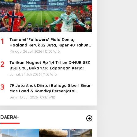
1
Tsunami ‘Followers’ Piala Dunia,
Haaland Keruk 32 Juta, Kiper 40 Tahun
Bikin Geger!
Minggu, 26 Juli 2026 | 12:50 WIB
2
Tarikan Magnet Rp 1,4 Triliun D-HUB SEZ
BSD City, Buka 1736 Lapangan Kerja!
Jumat, 24 Juli 2026 | 11:38 WIB
3
79 Juta Anak Diintai Bahaya Siber! Sinar
Mas Land & Komdigi Persenjatai
Ratusan Guru!
Senin, 13 Juli 2026 | 09:12 WIB
DAERAH