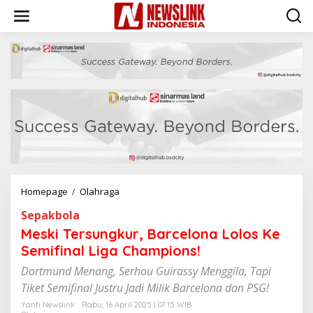
L
e
w
a
t
i
k
e
k
o
n
t
e
n
Homepage
/
Olahraga
M
e
Sepakbola
s
k
Meski Tersungkur, Barcelona Lolos Ke
i
Semifinal Liga Champions!
T
e
Dortmund Menang, Serhou Guirassy Menggila, Tapi
r
Tiket Semifinal Justru Jadi Milik Barcelona dan PSG!
s
u
Yanti Newslink
Rabu, 16 April 2025 | 07:15 WIB