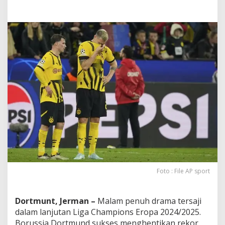
i
f
i
n
a
l
L
i
g
a
C
h
a
m
p
i
o
n
s
Foto : File AP sport
!
Dortmunt, Jerman –
Malam penuh drama tersaji
dalam lanjutan Liga Champions Eropa 2024/2025.
Borussia Dortmund sukses menghentikan rekor