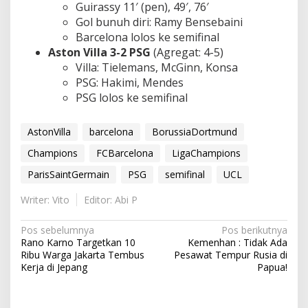
Guirassy 11′ (pen), 49′, 76′
Gol bunuh diri: Ramy Bensebaini
Barcelona lolos ke semifinal
Aston Villa 3-2 PSG
(Agregat: 4-5)
Villa: Tielemans, McGinn, Konsa
PSG: Hakimi, Mendes
PSG lolos ke semifinal
AstonVilla
barcelona
BorussiaDortmund
Champions
FCBarcelona
LigaChampions
ParisSaintGermain
PSG
semifinal
UCL
Writer: Vito
Editor: Abi P
N
Pos sebelumnya
Pos berikutnya
Rano Karno Targetkan 10
Kemenhan : Tidak Ada
a
Ribu Warga Jakarta Tembus
Pesawat Tempur Rusia di
v
Kerja di Jepang
Papua!
i