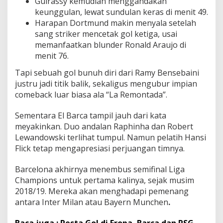
Guirassy kemudian menggandakan
keunggulan, lewat sundulan keras di menit 49.
Harapan Dortmund makin menyala setelah
sang striker mencetak gol ketiga, usai
memanfaatkan blunder Ronald Araujo di
menit 76.
Tapi sebuah gol bunuh diri dari Ramy Bensebaini
justru jadi titik balik, sekaligus mengubur impian
comeback luar biasa ala “La Remontada”.
Sementara El Barca tampil jauh dari kata
meyakinkan. Duo andalan Raphinha dan Robert
Lewandowski terlihat tumpul. Namun pelatih Hansi
Flick tetap mengapresiasi perjuangan timnya.
Barcelona akhirnya menembus semifinal Liga
Champions untuk pertama kalinya, sejak musim
2018/19. Mereka akan menghadapi pemenang
antara Inter Milan atau Bayern Munchen
.
Baca juga : Pesta Gol di Eropa, Barca dan PSG