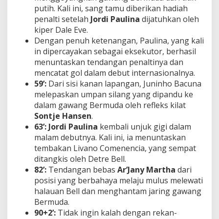
putih. Kali ini, sang tamu diberikan hadiah
penalti setelah
Jordi Paulina
dijatuhkan oleh
kiper Dale Eve.
Dengan penuh ketenangan, Paulina, yang kali
in dipercayakan sebagai eksekutor, berhasil
menuntaskan tendangan penaltinya dan
mencatat gol dalam debut internasionalnya.
59’:
Dari sisi kanan lapangan, Juninho Bacuna
melepaskan umpan silang yang dipandu ke
dalam gawang Bermuda oleh refleks kilat
Sontje Hansen
.
63’: Jordi Paulina
kembali unjuk gigi dalam
malam debutnya. Kali ini, ia menuntaskan
tembakan Livano Comenencia, yang sempat
ditangkis oleh Detre Bell.
82’:
Tendangan bebas
Ar’Jany Martha
dari
posisi yang berbahaya melaju mulus melewati
halauan Bell dan menghantam jaring gawang
Bermuda.
90+2’:
Tidak ingin kalah dengan rekan-