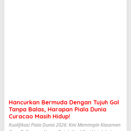
e
r
m
u
d
a
D
e
n
g
a
n
T
u
j
u
h
G
o
Hancurkan Bermuda Dengan Tujuh Gol
l
T
Tanpa Balas, Harapan Piala Dunia
a
Curacao Masih Hidup!
n
p
Kualifikasi Piala Dunia 2026: Kini Memimpin Klasemen
a