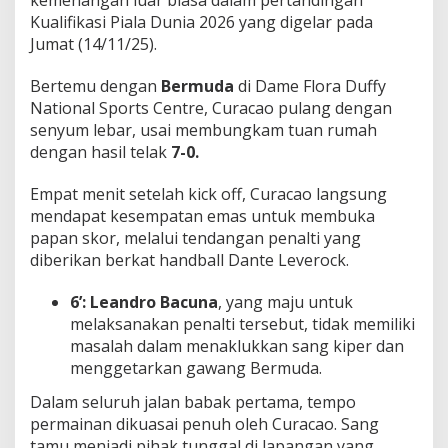
kemenangan luar biasa dalam pertandingan
r
Kualifikasi Piala Dunia 2026 yang digelar pada
a
Jumat (14/11/25).
c
a
o
Bertemu dengan
Bermuda
di Dame Flora Duffy
M
National Sports Centre, Curacao pulang dengan
a
senyum lebar, usai membungkam tuan rumah
s
dengan hasil telak
7-0.
i
h
H
Empat menit setelah kick off, Curacao langsung
i
mendapat kesempatan emas untuk membuka
d
papan skor, melalui tendangan penalti yang
u
diberikan berkat handball Dante Leverock.
p
!
6’:
Leandro Bacuna
, yang maju untuk
melaksanakan penalti tersebut, tidak memiliki
masalah dalam menaklukkan sang kiper dan
menggetarkan gawang Bermuda.
Dalam seluruh jalan babak pertama, tempo
permainan dikuasai penuh oleh Curacao. Sang
tamu menjadi pihak tunggal di lapangan yang