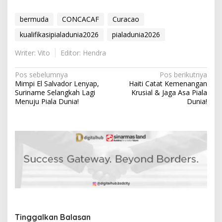
bermuda
CONCACAF
Curacao
kualifikasipialadunia2026
pialadunia2026
Writer: Vito
Editor: Hendra
N
Pos sebelumnya
Pos berikutnya
Mimpi El Salvador Lenyap,
Haiti Catat Kemenangan
a
Suriname Selangkah Lagi
Krusial & Jaga Asa Piala
v
Menuju Piala Dunia!
Dunia!
i
g
a
s
i
p
o
s
Tinggalkan Balasan