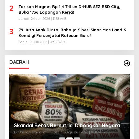
2
Tarikan Magnet Rp 1,4 Triliun D-HUB SEZ BSD City,
Buka 1736 Lapangan Kerja!
Jumat, 24 Juli 2026 | 11:38 WIB
3
79 Juta Anak Diintai Bahaya Siber! Sinar Mas Land &
Komdigi Persenjatai Ratusan Guru!
Senin, 13 Juli 2026 | 09:12 WIB
DAERAH
A
Skandal Beras Bernutrisi Dibongkar Negara
T
Di Daerah, Nasional
|
Senin, 3 Agustus 2026 | 10:11 WIB
Di