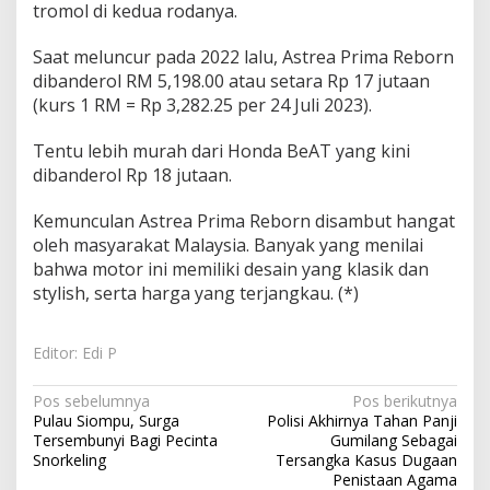
tromol di kedua rodanya.
Saat meluncur pada 2022 lalu, Astrea Prima Reborn
dibanderol RM 5,198.00 atau setara Rp 17 jutaan
(kurs 1 RM = Rp 3,282.25 per 24 Juli 2023).
Tentu lebih murah dari Honda BeAT yang kini
dibanderol Rp 18 jutaan.
Kemunculan Astrea Prima Reborn disambut hangat
oleh masyarakat Malaysia. Banyak yang menilai
bahwa motor ini memiliki desain yang klasik dan
stylish, serta harga yang terjangkau. (*)
Editor: Edi P
N
Pos sebelumnya
Pos berikutnya
Pulau Siompu, Surga
Polisi Akhirnya Tahan Panji
a
Tersembunyi Bagi Pecinta
Gumilang Sebagai
v
Snorkeling
Tersangka Kasus Dugaan
Penistaan Agama