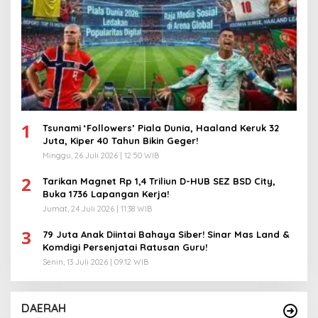
1
Tsunami ‘Followers’ Piala Dunia, Haaland Keruk 32
Juta, Kiper 40 Tahun Bikin Geger!
Minggu, 26 Juli 2026 | 12:50 WIB
2
Tarikan Magnet Rp 1,4 Triliun D-HUB SEZ BSD City,
Buka 1736 Lapangan Kerja!
Jumat, 24 Juli 2026 | 11:38 WIB
3
79 Juta Anak Diintai Bahaya Siber! Sinar Mas Land &
Komdigi Persenjatai Ratusan Guru!
Senin, 13 Juli 2026 | 09:12 WIB
DAERAH