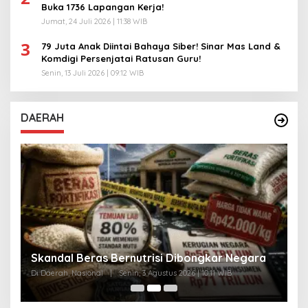
Buka 1736 Lapangan Kerja!
Jumat, 24 Juli 2026 | 11:38 WIB
3
79 Juta Anak Diintai Bahaya Siber! Sinar Mas Land &
Komdigi Persenjatai Ratusan Guru!
Senin, 13 Juli 2026 | 09:12 WIB
DAERAH
A
Skandal Beras Bernutrisi Dibongkar Negara
T
Di Daerah, Nasional
|
Senin, 3 Agustus 2026 | 10:11 WIB
Di