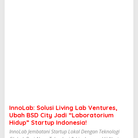
l
u
s
i
L
i
v
i
n
g
L
a
b
V
e
n
t
u
r
InnoLab: Solusi Living Lab Ventures,
e
s
Ubah BSD City Jadi “Laboratorium
,
Hidup” Startup Indonesia!
U
b
InnoLab Jembatani Startup Lokal Dengan Teknologi
a