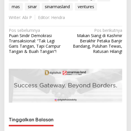
mas
sinar
sinarmasland
ventures
Writer: Abi P
Editor: Hendra
N
Pos sebelumnya
Pos berikutnya
Puan Sindir Demokrasi
Makan Siang di Kashmir
a
Transaksional: “Tak Lagi
Berakhir Petaka Banjir
v
Garis Tangan, Tapi Campur
Bandang, Puluhan Tewas,
Tangan & Buah Tangan”!
Ratusan Hilang!
i
g
a
s
i
p
o
s
Tinggalkan Balasan