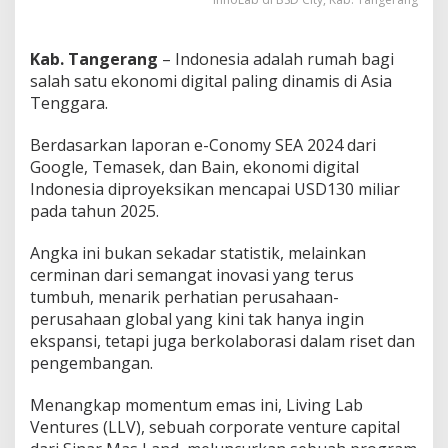
H
i
d
Kab. Tangerang
– Indonesia adalah rumah bagi
u
salah satu ekonomi digital paling dinamis di Asia
p
"
Tenggara.
S
t
Berdasarkan laporan e-Conomy SEA 2024 dari
a
Google, Temasek, dan Bain, ekonomi digital
r
Indonesia diproyeksikan mencapai USD130 miliar
t
u
pada tahun 2025.
p
I
Angka ini bukan sekadar statistik, melainkan
n
cerminan dari semangat inovasi yang terus
d
tumbuh, menarik perhatian perusahaan-
o
n
perusahaan global yang kini tak hanya ingin
e
ekspansi, tetapi juga berkolaborasi dalam riset dan
s
pengembangan.
i
a
Menangkap momentum emas ini, Living Lab
!
Ventures (LLV), sebuah corporate venture capital