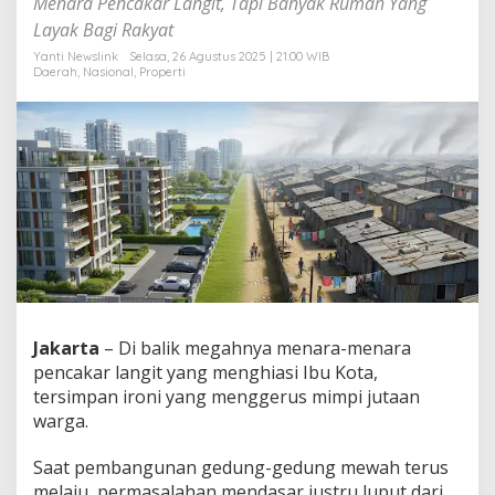
Menara Pencakar Langit, Tapi Banyak Rumah Yang
a
Layak Bagi Rakyat
a
t
Yanti Newslink
Selasa, 26 Agustus 2025 | 21:00 WIB
G
Daerah
,
Nasional
,
Properti
e
d
u
n
g
M
e
w
a
h
T
e
r
Jakarta
– Di balik megahnya menara-menara
u
s
pencakar langit yang menghiasi Ibu Kota,
B
tersimpan ironi yang menggerus mimpi jutaan
e
warga.
r
d
Saat pembangunan gedung-gedung mewah terus
i
r
melaju, permasalahan mendasar justru luput dari