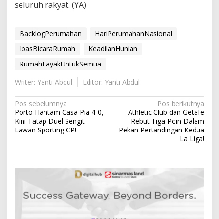
seluruh rakyat. (YA)
BacklogPerumahan
HariPerumahanNasional
IbasBicaraRumah
KeadilanHunian
RumahLayakUntukSemua
Writer: Yanti Abdul
Editor: Yanti Abdul
N
Pos sebelumnya
Pos berikutnya
Porto Hantam Casa Pia 4-0,
Athletic Club dan Getafe
a
Kini Tatap Duel Sengit
Rebut Tiga Poin Dalam
v
Lawan Sporting CP!
Pekan Pertandingan Kedua
La Liga!
i
g
a
s
i
p