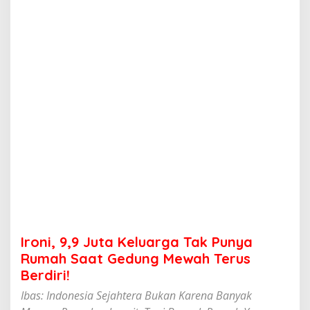
u
t
a
K
e
l
u
a
r
g
a
T
a
k
P
u
n
y
a
Ironi, 9,9 Juta Keluarga Tak Punya
R
u
Rumah Saat Gedung Mewah Terus
m
Berdiri!
a
h
Ibas: Indonesia Sejahtera Bukan Karena Banyak
S