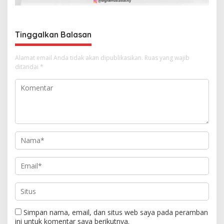
o
s
Tinggalkan Balasan
Alamat email Anda tidak akan dipublikasikan.
Ruas yang wajib
ditandai
*
Simpan nama, email, dan situs web saya pada peramban
ini untuk komentar saya berikutnya.