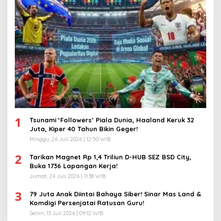
1
Tsunami ‘Followers’ Piala Dunia, Haaland Keruk 32
Juta, Kiper 40 Tahun Bikin Geger!
Minggu, 26 Juli 2026 | 12:50 WIB
2
Tarikan Magnet Rp 1,4 Triliun D-HUB SEZ BSD City,
Buka 1736 Lapangan Kerja!
Jumat, 24 Juli 2026 | 11:38 WIB
3
79 Juta Anak Diintai Bahaya Siber! Sinar Mas Land &
Komdigi Persenjatai Ratusan Guru!
Senin, 13 Juli 2026 | 09:12 WIB