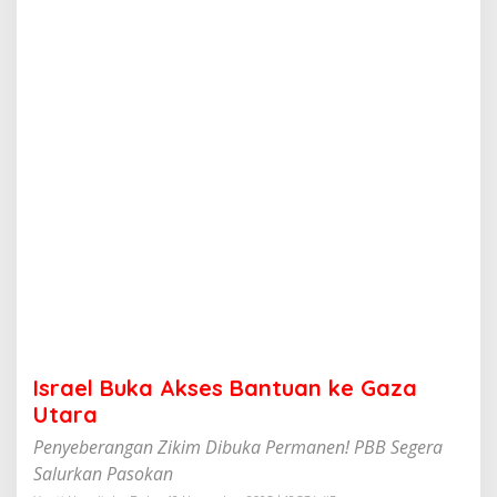
A
k
s
e
s
B
a
n
t
u
a
n
k
e
G
a
z
a
U
Israel Buka Akses Bantuan ke Gaza
t
a
Utara
r
Penyeberangan Zikim Dibuka Permanen! PBB Segera
a
Salurkan Pasokan