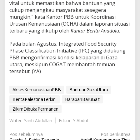
vital untuk memastikan bahwa bantuan yang
cukup menjangkau masyarakat sesegera
mungkin,” kata Kantor PBB untuk Koordinasi
Urusan Kemanusiaan (OCHA) dalam laporan situasi
terbaru yang dikutip oleh
Kantor Berita
Anadolu
.
Pada bulan Agustus, Integrated Food Security
Phase Classification Initiative (IPC) yang didukung
PBB mengonfirmasi kondisi kelaparan di Gaza
utara, meskipun COGAT membantah temuan
tersebut. (YA)
AksesKemanusiaanPBB
BantuanGazaUtara
BeritaPalestinaTerkini
HarapanBaruGaz
ZikimDibukaPermanen
Writer: Yanti Abdullah
Editor: Y Abdul
N
Pos sebelumnya
Pos berikutnya
Cassio & Fabio Tangguh
Ambil Kemenangan Tipis