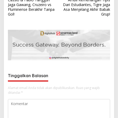
a
Jaga Gawang, Cruzeiro vs
Dari Estudiantes, Tigre Jaga
v
Fluminense Berakhir Tanpa
Asa Menjelang Akhir Babak
Gol!
Grup!
i
g
a
s
i
p
o
s
Tinggalkan Balasan
Alamat email Anda tidak akan dipublikasikan.
Ruas yang wajib
ditandai
*