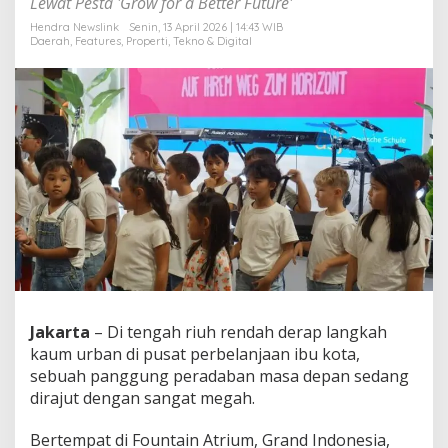
Lewat Pesta 'Grow for a Better Future'
k
a
Hendra Newslink
Senin, 13 April 2026 | 14:43 WIB
Daerah
,
Features
,
Properti
,
Tekno & Digital
n
K
e
l
a
s
D
u
n
i
a
,
A
m
u
n
Jakarta
– Di tengah riuh rendah derap langkah
i
s
kaum urban di pusat perbelanjaan ibu kota,
i
sebuah panggung peradaban masa depan sedang
T
dirajut dengan sangat megah.
a
l
Bertempat di Fountain Atrium, Grand Indonesia,
e