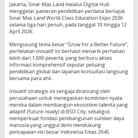
n
Jakarta, Sinar Mas Land melalui Digital Hub
t
menggelar pameran pendidikan perdana bertajuk
a
Sinar Mas Land World-Class Education Expo 2026
M
selama tiga hari penuh, pada tanggal 10 hingga 12
a
April 2026.
s
a
D
Mengusung tema besar “Grow for a Better Future”,
e
perhelatan inovatif ini berhasil menarik perhatian
p
lebih dari 1.000 peserta, yang berburu akses
a
informasi komprehensif seputar peluang
n
!
pendidikan global dan layanan konsultasi langsung
bersama para ahli.
Inisiatif strategis ini sengaja dirancang oleh
perusahaan untuk menegaskan komitmen nyata
mereka dalam membangun ekosistem talenta yang
adaptif (future-ready) di BSD City, sekaligus
memperkuat fondasi pembangunan sumber daya
manusia yang unggul demi mendukung
pencapaian visi besar Indonesia Emas 2045.