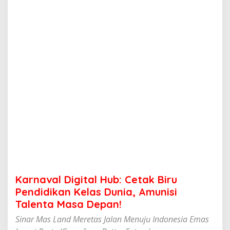
g
i
t
a
l
H
u
b
:
C
e
t
a
k
B
i
r
u
P
Karnaval Digital Hub: Cetak Biru
e
n
Pendidikan Kelas Dunia, Amunisi
d
Talenta Masa Depan!
i
d
Sinar Mas Land Meretas Jalan Menuju Indonesia Emas
i