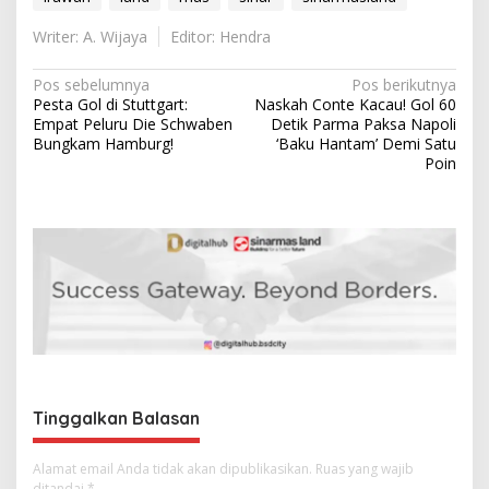
Writer: A. Wijaya
Editor: Hendra
N
Pos sebelumnya
Pos berikutnya
Pesta Gol di Stuttgart:
Naskah Conte Kacau! Gol 60
a
Empat Peluru Die Schwaben
Detik Parma Paksa Napoli
v
Bungkam Hamburg!
‘Baku Hantam’ Demi Satu
Poin
i
g
a
s
i
p
o
s
Tinggalkan Balasan
Alamat email Anda tidak akan dipublikasikan.
Ruas yang wajib
ditandai
*