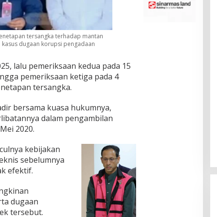
enetapan tersangka terhadap mantan
 kasus dugaan korupsi pengadaan
2025, lalu pemeriksaan kedua pada 15
hingga pemeriksaan ketiga pada 4
netapan tersangka.
adir bersama kuasa hukumnya,
rlibatannya dalam pengambilan
 Mei 2020.
nculnya kebijakan
eknis sebelumnya
k efektif.
ungkinan
rta dugaan
k tersebut.