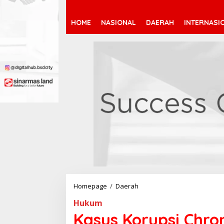
HOME
NASIONAL
DAERAH
INTERNASI
Homepage
/
Daerah
K
a
Hukum
s
u
Kasus Korupsi Chrom
s