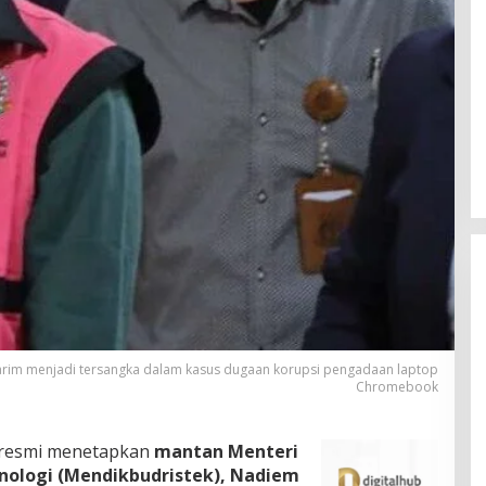
rim menjadi tersangka dalam kasus dugaan korupsi pengadaan laptop
Chromebook
 resmi menetapkan
mantan Menteri
knologi (Mendikbudristek), Nadiem