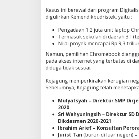
Kasus ini berawal dari program Digitali
digulirkan Kemendikbudristek, yaitu :
Pengadaan 1,2 juta unit laptop C
Termasuk sekolah di daerah 3T (ter
Nilai proyek mencapai Rp 9,3 triliu
Namun, pemilihan Chromebook diangga
pada akses internet yang terbatas di d
diduga tidak sesuai.
Kejagung memperkirakan kerugian negar
Sebelumnya, Kejagung telah menetapkan
Mulyatsyah – Direktur SMP Dirj
2020
Sri Wahyuningsih – Direktur SD 
Dikdasmen 2020-2021
Ibrahim Arief – Konsultan Pero
Jurist Tan
(buron di luar negeri)
–