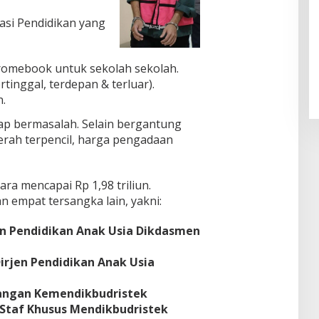
sasi Pendidikan yang
Pendaftaran Istana Dibuka,
Warga Berebut Kuota
hromebook untuk sekolah sekolah.
Di Daerah, Nasional
|
Rabu, 5 Agustus 2026 |
09:13 WIB
tinggal, terdepan & terluar).
n.
p bermasalah. Selain bergantung
aerah terpencil, harga pengadaan
a mencapai Rp 1,98 triliun.
 empat tersangka lain, yakni:
en Pendidikan Anak Usia Dikdasmen
Dirjen Pendidikan Anak Usia
rangan Kemendikbudristek
 Staf Khusus Mendikbudristek