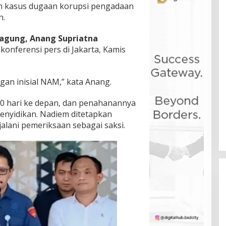
m kasus dugaan korupsi pengadaan
n.
agung, Anang Supriatna
nferensi pers di Jakarta, Kamis
an inisial NAM,” kata Anang.
20 hari ke depan, dan penahanannya
enyidikan. Nadiem ditetapkan
jalani pemeriksaan sebagai saksi.