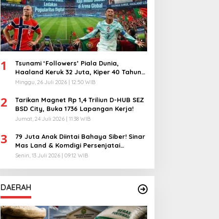
1
Tsunami ‘Followers’ Piala Dunia,
Haaland Keruk 32 Juta, Kiper 40 Tahun
Bikin Geger!
Minggu, 26 Juli 2026 | 12:50 WIB
2
Tarikan Magnet Rp 1,4 Triliun D-HUB SEZ
BSD City, Buka 1736 Lapangan Kerja!
Jumat, 24 Juli 2026 | 11:38 WIB
3
79 Juta Anak Diintai Bahaya Siber! Sinar
Mas Land & Komdigi Persenjatai
Ratusan Guru!
Senin, 13 Juli 2026 | 09:12 WIB
DAERAH