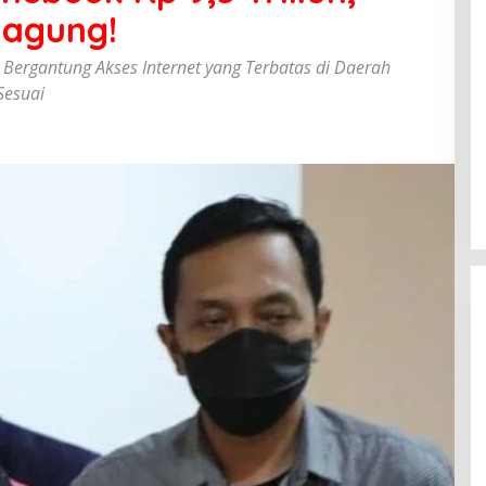
jagung!
ergantung Akses Internet yang Terbatas di Daerah
Sesuai