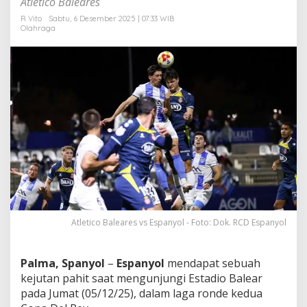
Atletico Baleares
m
p
R Vito
Sabtu, 6 Desember 2025 | 07:33 WIB
Olahraga
a
t
,
E
s
p
a
n
y
o
l
J
u
s
t
r
Atletico Baleares vs Espanyol - Foto: Dok. RCD Espanyol
u
P
u
Palma, Spanyol
–
Espanyol
mendapat sebuah
l
kejutan pahit saat mengunjungi Estadio Balear
a
n
pada Jumat (05/12/25), dalam laga ronde kedua
g