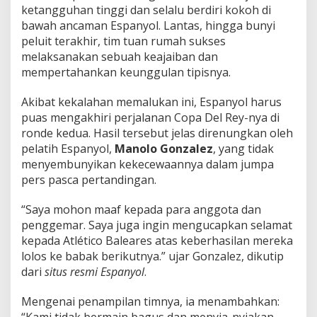
ketangguhan tinggi dan selalu berdiri kokoh di
bawah ancaman Espanyol. Lantas, hingga bunyi
peluit terakhir, tim tuan rumah sukses
melaksanakan sebuah keajaiban dan
mempertahankan keunggulan tipisnya.
Akibat kekalahan memalukan ini, Espanyol harus
puas mengakhiri perjalanan Copa Del Rey-nya di
ronde kedua. Hasil tersebut jelas direnungkan oleh
pelatih Espanyol,
Manolo Gonzalez
, yang tidak
menyembunyikan kekecewaannya dalam jumpa
pers pasca pertandingan.
“Saya mohon maaf kepada para anggota dan
penggemar. Saya juga ingin mengucapkan selamat
kepada Atlético Baleares atas keberhasilan mereka
lolos ke babak berikutnya.” ujar Gonzalez, dikutip
dari
situs resmi Espanyol
.
Mengenai penampilan timnya, ia menambahkan:
“Kami tidak bermain bagus dan menyia-nyiakan