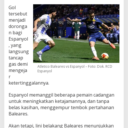
Gol
tersebut
menjadi
doronga
n bagi
Espanyol
, yang
langsung
tancap
gas demi
Atletico Baleares vs Espanyol – Foto: Dok. RCD
mengeja
Espanyol
r
ketertinggalannya.
Espanyol memanggil beberapa pemain cadangan
untuk meningkatkan ketajamannya, dan tanpa
belas kasihan, menggempur tembok pertahanan
Baleares.
Akan tetapi, lini belakang Baleares menunjukkan