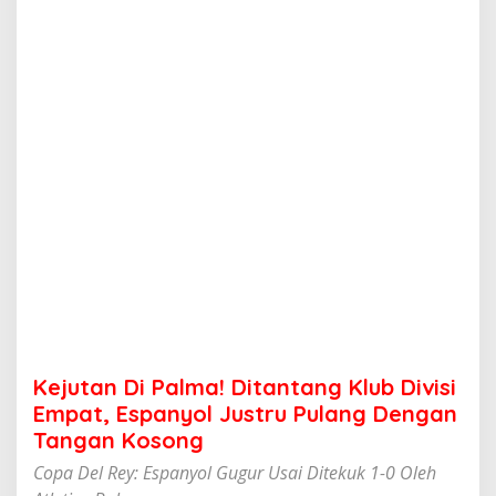
a
l
m
a
!
D
i
t
a
n
t
a
n
g
K
l
u
b
D
Kejutan Di Palma! Ditantang Klub Divisi
i
v
Empat, Espanyol Justru Pulang Dengan
i
Tangan Kosong
s
i
Copa Del Rey: Espanyol Gugur Usai Ditekuk 1-0 Oleh
E