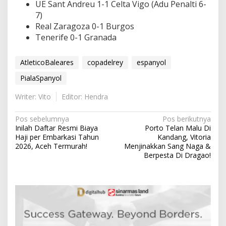
UE Sant Andreu 1-1 Celta Vigo (Adu Penalti 6-
7)
Real Zaragoza 0-1 Burgos
Tenerife 0-1 Granada
AtleticoBaleares
copadelrey
espanyol
PialaSpanyol
Writer: Vito
Editor: Hendra
N
Pos sebelumnya
Pos berikutnya
Inilah Daftar Resmi Biaya
Porto Telan Malu Di
a
Haji per Embarkasi Tahun
Kandang, Vitoria
v
2026, Aceh Termurah!
Menjinakkan Sang Naga &
Berpesta Di Dragao!
i
g
a
s
i