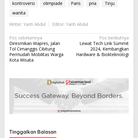
kontroversi
olimpiade
Paris
pria
Tinju
wanita
Writer: Yanti Abdul
Editor: Yanti Abdul
N
Pos sebelumnya
Pos berikutnya
Diresmikan Wapres, Jalan
Lewat Tech Link Summit
a
Tol Cimanggis Cibitung
2024, Kembangkan
v
Permudah Mobilitas Warga
Hardware & Biokteknologi
Kota Wisata
i
g
a
s
i
p
o
s
Tinggalkan Balasan