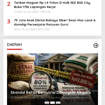
2
Tarikan Magnet Rp 1,4 Triliun D-HUB SEZ BSD City,
Buka 1736 Lapangan Kerja!
Jumat, 24 Juli 2026 | 11:38 WIB
3
79 Juta Anak Diintai Bahaya Siber! Sinar Mas Land &
Komdigi Persenjatai Ratusan Guru!
Senin, 13 Juli 2026 | 09:12 WIB
DAERAH
A
Skandal Beras Bernutrisi Dibongkar Negara
T
Di Daerah, Nasional
|
Senin, 3 Agustus 2026 | 10:11 WIB
Di