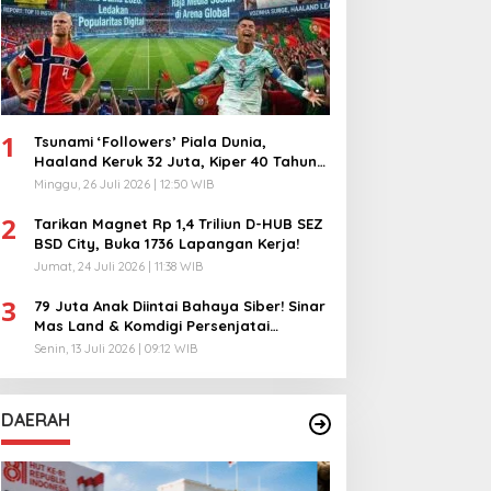
1
Tsunami ‘Followers’ Piala Dunia,
Haaland Keruk 32 Juta, Kiper 40 Tahun
Bikin Geger!
Minggu, 26 Juli 2026 | 12:50 WIB
2
Tarikan Magnet Rp 1,4 Triliun D-HUB SEZ
BSD City, Buka 1736 Lapangan Kerja!
Jumat, 24 Juli 2026 | 11:38 WIB
3
79 Juta Anak Diintai Bahaya Siber! Sinar
Mas Land & Komdigi Persenjatai
Ratusan Guru!
Senin, 13 Juli 2026 | 09:12 WIB
DAERAH