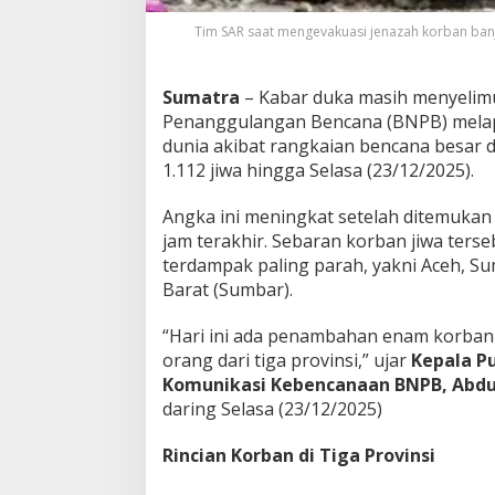
1
Tim SAR saat mengevakuasi jenazah korban ban
2
J
i
Sumatra
– Kabar duka masih menyelimut
w
a
Penanggulangan Bencana (BNPB) mela
dunia akibat rangkaian bencana besar d
1.112 jiwa hingga Selasa (23/12/2025).
Angka ini meningkat setelah ditemuka
jam terakhir. Sebaran korban jiwa ters
terdampak paling parah, yakni Aceh, S
Barat (Sumbar).
“Hari ini ada penambahan enam korban j
orang dari tiga provinsi,” ujar
Kepala Pu
Komunikasi Kebencanaan BNPB, Abdu
daring Selasa (23/12/2025)
Rincian Korban di Tiga Provinsi