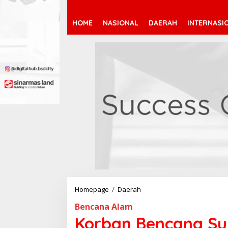
HOME
NASIONAL
DAERAH
INTERNASI
Homepage
/
Daerah
K
o
Bencana Alam
r
b
Korban Bencana Su
a