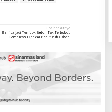
Pendaftaran Istana Dibuka,
Warga Berebut Kuota
Di Daerah, Nasional
|
Rabu, 5 Agustus 2026 |
Pos berikutnya
09:13 WIB
Benfica Jadi Tembok Beton Tak Terbobol,
Famalicao Dipaksa Berlutut di Lisbon!