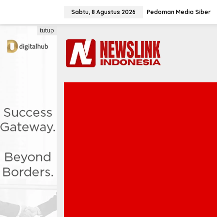
L
e
Sabtu, 8 Agustus 2026
Pedoman Media Siber
w
a
tutup
t
i
k
e
k
o
n
t
e
n