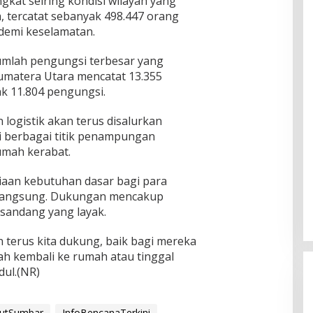
kat seiring kondisi wilayah yang
, tercatat sebanyak 498.447 orang
demi keselamatan.
jumlah pengungsi terbesar yang
Sumatera Utara mencatat 13.355
k 11.804 pengungsi.
ogistik akan terus disalurkan
di berbagai titik penampungan
mah kerabat.
aan kebutuhan dasar bagi para
rlangsung. Dukungan mencakup
andang yang layak.
erus kita dukung, baik bagi mereka
h kembali ke rumah atau tinggal
dul.(NR)
utSumbar
InfoBencanaTerkini