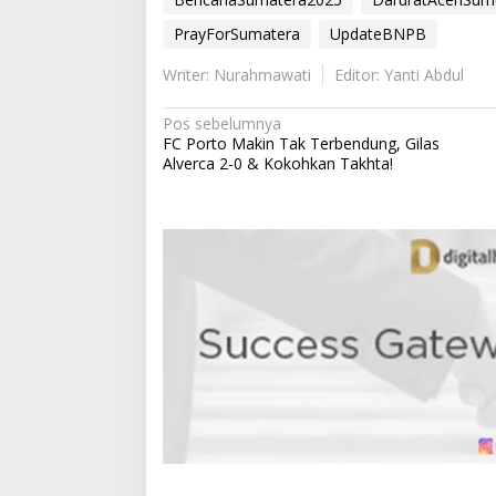
PrayForSumatera
UpdateBNPB
Writer: Nurahmawati
Editor: Yanti Abdul
N
Pos sebelumnya
FC Porto Makin Tak Terbendung, Gilas
a
Alverca 2-0 & Kokohkan Takhta!
v
i
g
a
s
i
p
o
s