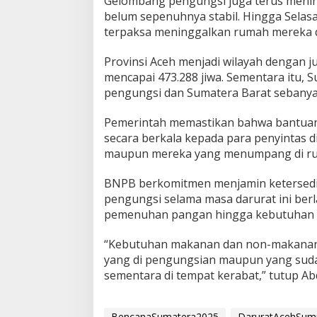
Gelombang pengungsi juga terus mening
belum sepenuhnya stabil. Hingga Selasa
terpaksa meninggalkan rumah mereka 
Provinsi Aceh menjadi wilayah dengan 
mencapai 473.288 jiwa. Sementara itu, 
pengungsi dan Sumatera Barat sebanya
Pemerintah memastikan bahwa bantuan l
secara berkala kepada para penyintas 
maupun mereka yang menumpang di ru
BNPB berkomitmen menjamin ketersedi
pengungsi selama masa darurat ini be
pemenuhan pangan hingga kebutuhan s
“Kebutuhan makanan dan non-makanan t
yang di pengungsian maupun yang suda
sementara di tempat kerabat,” tutup Ab
BencanaSumatera2025
DaruratAcehSum