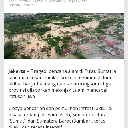
Yanti Newslink
Jumat, 5 Desember 2025 | 10:33 WIB
a
Daerah
,
Nasional
l
,
5
1
8
O
r
a
n
g
M
a
s
Jakarta
– Tragedi bencana alam di Pulau Sumatra
i
kian memilukan. Jumlah korban meninggal dunia
h
akibat banjir bandang dan tanah longsor di tiga
H
provinsi dilaporkan melonjak tajam, mencapai
i
l
ratusan jiwa.
a
n
Upaya pencarian dan pemulihan infrastruktur di
g
lokasi terdampak, yaitu Aceh, Sumatera Utara
!
(Sumut), dan Sumatera Barat (Sumbar), terus
dilakukan secara intensif.