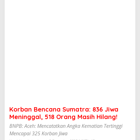
a
n
a
S
u
m
a
t
r
a
:
8
3
6
J
i
w
a
M
Korban Bencana Sumatra: 836 Jiwa
e
n
Meninggal, 518 Orang Masih Hilang!
i
BNPB: Aceh: Mencatatkan Angka Kematian Tertinggi
n
g
Mencapai 325 Korban Jiwa
g