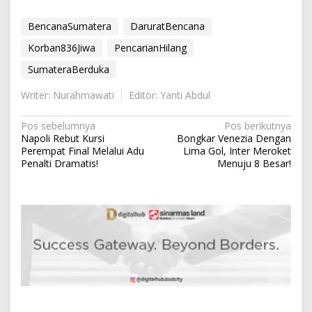
BencanaSumatera
DaruratBencana
Korban836Jiwa
PencarianHilang
SumateraBerduka
Writer: Nurahmawati
Editor: Yanti Abdul
N
Pos sebelumnya
Pos berikutnya
Napoli Rebut Kursi
Bongkar Venezia Dengan
a
Perempat Final Melalui Adu
Lima Gol, Inter Meroket
v
Penalti Dramatis!
Menuju 8 Besar!
i
g
a
s
i
p
o