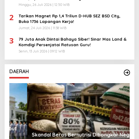
Minggu, 26 Juli 2026 | 12:50 WIB
2
Tarikan Magnet Rp 1,4 Triliun D-HUB SEZ BSD City,
Buka 1736 Lapangan Kerja!
Jumat, 24 Juli 2026 | 11:38 WIB
3
79 Juta Anak Diintai Bahaya Siber! Sinar Mas Land &
Komdigi Persenjatai Ratusan Guru!
Senin, 13 Juli 2026 | 09:12 WIB
DAERAH
A
Skandal Beras Bernutrisi Dibongkar Negara
T