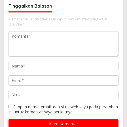
s
Tinggalkan Balasan
Alamat email Anda tidak akan dipublikasikan.
Ruas yang wajib
ditandai
*
Simpan nama, email, dan situs web saya pada peramban
ini untuk komentar saya berikutnya.