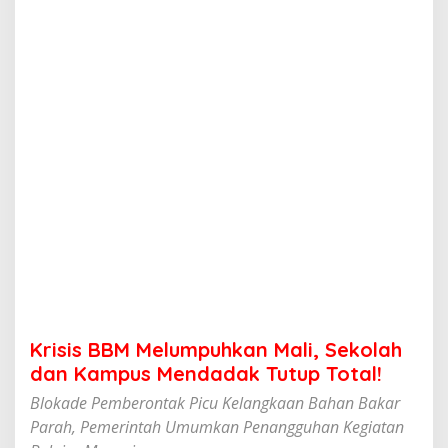
e
l
u
m
p
u
h
k
a
n
M
a
l
i
,
S
e
k
o
Krisis BBM Melumpuhkan Mali, Sekolah
l
a
dan Kampus Mendadak Tutup Total!
h
Blokade Pemberontak Picu Kelangkaan Bahan Bakar
d
a
Parah, Pemerintah Umumkan Penangguhan Kegiatan
n