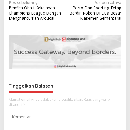
N
Pos sebelumnya
Pos berikutnya
Benfica Obati Kekalahan
Porto Dan Sporting Tetap
a
Champions League Dengan
Berdiri Kokoh Di Dua Besar
v
Menghancurkan Arouca!
Klasemen Sementara!
i
g
a
s
i
p
o
s
Tinggalkan Balasan
Alamat email Anda tidak akan dipublikasikan.
Ruas yang wajib
ditandai
*