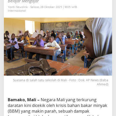
Belajar Mengajar
K
a
Yanti Newslink
Selasa, 28 Oktober 2025 | 18:05 WIB
Internasional
m
p
u
s
M
e
n
d
a
d
a
k
T
u
t
Suasana di salah satu sekolah di Mali - Foto : Dok. AP News (Baba
u
Ahmed)
p
T
o
Bamako, Mali –
Negara Mali yang terkurung
t
a
daratan kini dicekik oleh krisis bahan bakar minyak
l
(BBM) yang makin parah, sebuah dampak
!