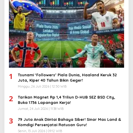
1
Tsunami ‘Followers’ Piala Dunia, Haaland Keruk 32
Juta, Kiper 40 Tahun Bikin Geger!
Minggu, 26 Juli 2026 | 12:50 WIB
2
Tarikan Magnet Rp 1,4 Triliun D-HUB SEZ BSD City,
Buka 1736 Lapangan Kerja!
Jumat, 24 Juli 2026 | 11:38 WIB
3
79 Juta Anak Diintai Bahaya Siber! Sinar Mas Land &
Komdigi Persenjatai Ratusan Guru!
Senin, 13 Juli 2026 | 09:12 WIB