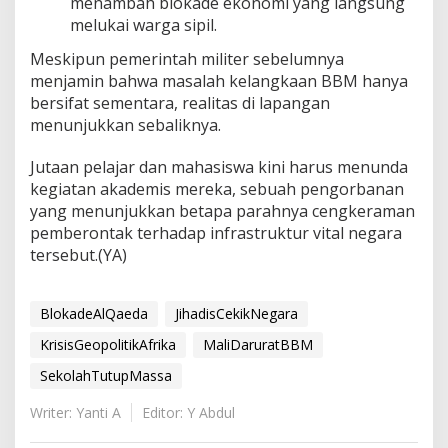
menambah blokade ekonomi yang langsung
melukai warga sipil.
Meskipun pemerintah militer sebelumnya
menjamin bahwa masalah kelangkaan BBM hanya
bersifat sementara, realitas di lapangan
menunjukkan sebaliknya.
Jutaan pelajar dan mahasiswa kini harus menunda
kegiatan akademis mereka, sebuah pengorbanan
yang menunjukkan betapa parahnya cengkeraman
pemberontak terhadap infrastruktur vital negara
tersebut.(YA)
BlokadeAlQaeda
JihadisCekikNegara
KrisisGeopolitikAfrika
MaliDaruratBBM
SekolahTutupMassa
Writer: Yanti A
Editor: Y Abdul