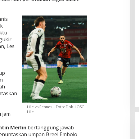
nis
ak
ktu
gukir
n, Les
kup
im
ah
ntaskan
Lille vs Rennes – Foto: Dok. LOSC
Lille
u jam
tin Merlin
bertanggung jawab
 menuntaskan umpan Breel Embolo