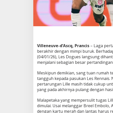
R
e
n
n
e
s
C
u
r
i
Villeneuve-d’Ascq, Prancis
– Laga per
T
berakhir dengan mimpi buruk. Berhad
i
(04/01/26), Les Dogues langsung diha
g
menjalani sebagian besar pertandingan
a
P
o
Meskipun demikian, sang tuan rumah 
i
tangguh kepada pasukan Les Rennais.
n
pertarungan Lille masih tidak cukup u
D
yang pada akhirnya pulang dengan has
a
r
i
Malapetaka yang mempersulit tugas Lill
S
dimulai. Usai melanggar Breel Embolo,
t
dengan kartu merah dan lantas harus r
a