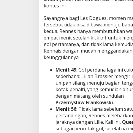
kontes ini.
Sayangnya bagi Les Dogues, momen ma
tersebut tidak bisa dibawa menuju bab
kedua. Rennes hanya membutuhkan wa
empat menit setelah kick off untuk men
gol pertamanya, dan tidak lama kemudia
Rennais dengan mudah menggandakan
keunggulannya.
Menit 49
: Gol perdana laga ini cu
sederhana: Lilian Brassier mengir
umpan silang menuju bagian teng
kotak penalti, yang kemudian ditu
dengan matang oleh sundulan
Przemyslaw Frankowski
.
Menit 56
: Tidak lama sebelum sat
pertandingan, Rennes melebarkan
jaraknya dengan Lille. Kali ini,
Quen
sebagai pencetak gol, setelah ia