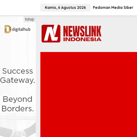
L
e
Kamis, 6 Agustus 2026
Pedoman Media Siber
w
a
tutup
t
i
k
e
k
o
n
t
e
n