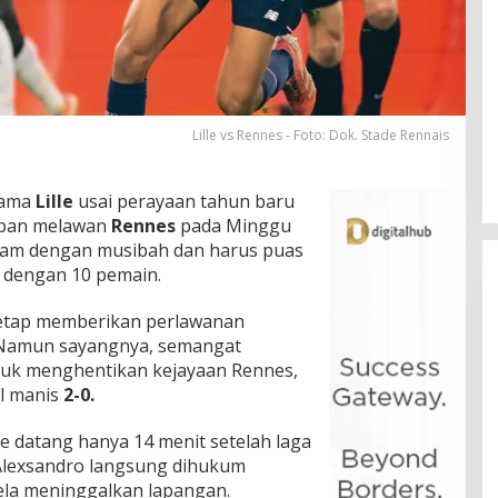
Lille vs Rennes - Foto: Dok. Stade Rennais
tama
Lille
usai perayaan tahun baru
apan melawan
Rennes
pada Minggu
ntam dengan musibah dan harus puas
 dengan 10 pemain.
tetap memberikan perlawanan
 Namun sayangnya, semangat
ntuk menghentikan kejayaan Rennes,
il manis
2-0.
e datang hanya 14 menit setelah laga
 Alexsandro langsung dihukum
ela meninggalkan lapangan.