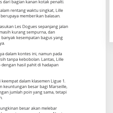
 dari bagian kanan kotak penalti.
lam rentang waktu singkat, Lille
Pendaftaran Istana Dibuka,
 berupaya memberikan balasan.
Warga Berebut Kuota
Di Daerah, Nasional
|
Rabu, 5 Agustus 2026 |
pasukan Les Dogues sepanjang jalan
09:13 WIB
e masih kurang sempurna, dan
 banyak kesempatan bagus yang
ya.
a dalam kontes ini, namun pada
ih tanpa kebobolan. Lantas, Lille
 dengan hasil pahit di hadapan
isi keempat dalam klasemen Ligue 1.
 keuntungan besar bagi Marseille,
ngan jumlah poin yang sama, tetapi
n.
emungkinan besar akan melebar