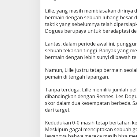
d
Lille, yang masih membiasakan dirinya d
e
P
bermain dengan sebuah lubang besar di
i
taktik yang sebelumnya telah dipersiap
e
Dogues berupaya untuk beradaptasi d
r
r
Lantas, dalam periode awal ini, punggun
e
-
sebuah tekanan tinggi. Banyak yang m
M
bermain dengan lebih sunyi di bawah t
a
u
Namun, Lille justru tetap bermain seol
r
pemain di tengah lapangan.
o
y
!
Tanpa terduga, Lille memiliki jumlah p
dibandingkan dengan Rennes. Les Do
skor dalam dua kesempatan berbeda. Sa
dari target.
Kedudukan 0-0 masih tetap bertahan ke
Meskipun gagal menciptakan sebuah go
lawannya bahwa mereka masih bisa me