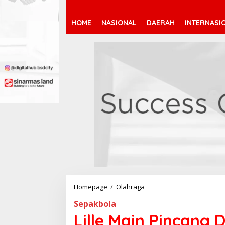
HOME
NASIONAL
DAERAH
INTERNASI
Homepage
/
Olahraga
L
i
Sepakbola
l
l
Lille Main Pincang
e