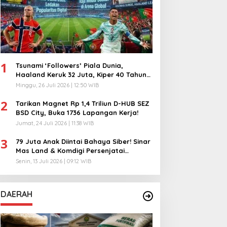
1
Tsunami ‘Followers’ Piala Dunia,
Haaland Keruk 32 Juta, Kiper 40 Tahun
Bikin Geger!
Minggu, 26 Juli 2026 | 12:50 WIB
2
Tarikan Magnet Rp 1,4 Triliun D-HUB SEZ
BSD City, Buka 1736 Lapangan Kerja!
Jumat, 24 Juli 2026 | 11:38 WIB
3
79 Juta Anak Diintai Bahaya Siber! Sinar
Mas Land & Komdigi Persenjatai
Ratusan Guru!
Senin, 13 Juli 2026 | 09:12 WIB
DAERAH