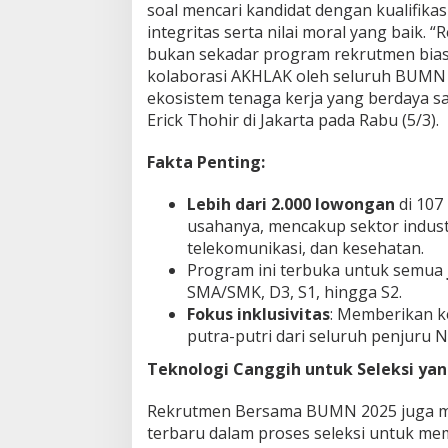
soal mencari kandidat dengan kualifikasi
s
integritas serta nilai moral yang bai
a
bukan sekadar program rekrutmen biasa
J
a
kolaborasi AKHLAK oleh seluruh BUMN
d
ekosistem tenaga kerja yang berdaya saing
i
Erick Thohir di Jakarta pada Rabu (5/3).
M
i
Fakta Penting:
l
i
k
Lebih dari 2.000 lowongan
di 107
m
usahanya, mencakup sektor industr
u
telekomunikasi, dan kesehatan.
!
Program ini terbuka untuk semua
SMA/SMK, D3, S1, hingga S2.
Fokus inklusivitas
: Memberikan ke
putra-putri dari seluruh penjuru 
Teknologi Canggih untuk Seleksi yan
Rekrutmen Bersama BUMN 2025 juga m
terbaru dalam proses seleksi untuk mem