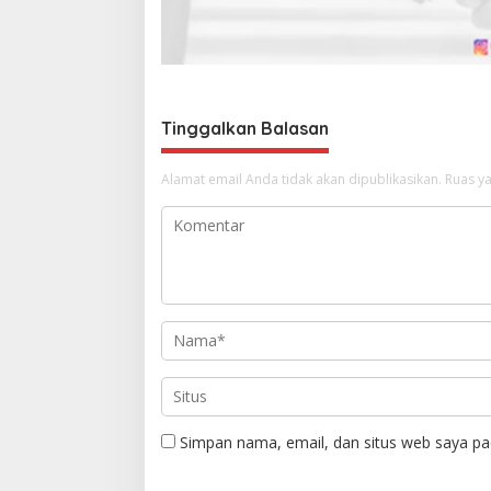
s
Tinggalkan Balasan
Alamat email Anda tidak akan dipublikasikan.
Ruas ya
Simpan nama, email, dan situs web saya pa