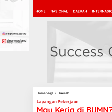
HOME
NASIONAL
DAERAH
INTERNASI
Homepage
/
Daerah
M
a
Lapangan Pekerjaan
u
K
Mau Kerja di BUMN
e