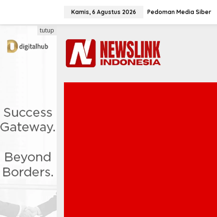
L
e
Kamis, 6 Agustus 2026
Pedoman Media Siber
w
a
tutup
t
i
k
e
k
o
n
t
e
n