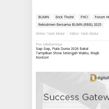
BUMN
Erick Thohir
FHCI
Forum Hu
Rekrutmen Bersama BUMN (RBB) 2025
Writer: Yanti Abdul
Editor: Yanti Abdul
N
Pos sebelumnya
Siap-Siap, Piala Dunia 2026 Bakal
a
Tampilkan Show Setengah Waktu, Wajib
v
Nonton!
i
g
a
s
i
p
o