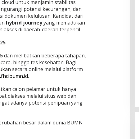
 cloud untuk menjamin stabilitas
mengurangi potensi kecurangan, dan
si dokumen kelulusan. Kandidat dari
gan
hybrid journey
yang memadukan
akses di daerah-daerah terpencil.
025
25
dan melibatkan beberapa tahapan,
ara, hingga tes kesehatan. Bagi
ukan secara online melalui platform
fhcibumn.id
.
kan calon pelamar untuk hanya
at diakses melalui situs web dan
ngat adanya potensi penipuan yang
 perubahan besar dalam dunia BUMN