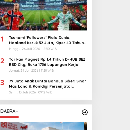
1
Tsunami ‘Followers’ Piala Dunia,
Haaland Keruk 32 Juta, Kiper 40 Tahun
Bikin Geger!
Minggu, 26 Juli 2026 | 12:50 WIB
2
Tarikan Magnet Rp 1,4 Triliun D-HUB SEZ
BSD City, Buka 1736 Lapangan Kerja!
Jumat, 24 Juli 2026 | 11:38 WIB
3
79 Juta Anak Diintai Bahaya Siber! Sinar
Mas Land & Komdigi Persenjatai
Ratusan Guru!
Senin, 13 Juli 2026 | 09:12 WIB
DAERAH