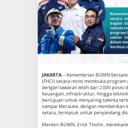
k
a
L
e
b
i
h
D
a
r
i
2
.
0
JAKARTA
– Kementerian BUMN bersama
0
(FHCI) secara resmi membuka program
0
P
dengan tawaran lebih dari 2.000 posisi d
o
keuangan, infrastruktur, hingga teknolo
s
bertujuan untuk menyaring talenta terb
i
sampai Merauke, dengan memberikan k
s
setara, termasuk untuk penyandang disa
i
,
B
Menteri BUMN, Erick Thohir, menekan
i