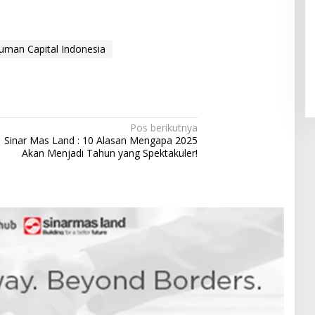
Pendaftaran Istana Dibuka,
man Capital Indonesia
Warga Berebut Kuota
Di Daerah, Nasional
|
Rabu, 5 Agustus 2026 |
09:13 WIB
Pos berikutnya
Sinar Mas Land : 10 Alasan Mengapa 2025
Akan Menjadi Tahun yang Spektakuler!